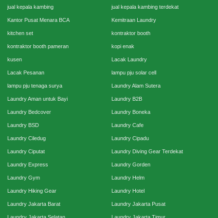
jual kepala kambing
jual kepala kambing terdekat
Kantor Pusat Menara BCA
Kemitraan Laundry
kitchen set
kontraktor booth
kontraktor booth pameran
kopi enak
kusen
Lacak Laundry
Lacak Pesanan
lampu pju solar cell
lampu pju tenaga surya
Laundry Alam Sutera
Laundry Aman untuk Bayi
Laundry B2B
Laundry Bedcover
Laundry Boneka
Laundry BSD
Laundry Cafe
Laundry Ciledug
Laundry Cipadu
Laundry Ciputat
Laundry Diving Gear Terdekat
Laundry Express
Laundry Gorden
Laundry Gym
Laundry Helm
Laundry Hiking Gear
Laundry Hotel
Laundry Jakarta Barat
Laundry Jakarta Pusat
Laundry Jakarta Selatan
Laundry Jakarta Timur