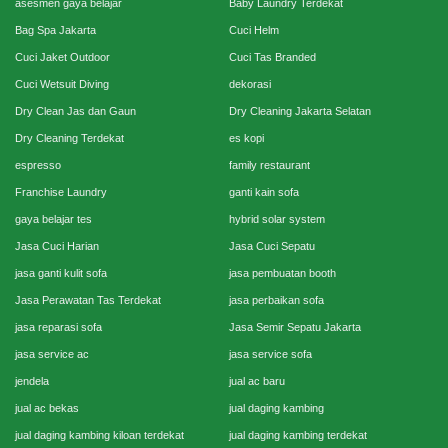
asesmen gaya belajar
Baby Laundry Terdekat
Bag Spa Jakarta
Cuci Helm
Cuci Jaket Outdoor
Cuci Tas Branded
Cuci Wetsuit Diving
dekorasi
Dry Clean Jas dan Gaun
Dry Cleaning Jakarta Selatan
Dry Cleaning Terdekat
es kopi
espresso
family restaurant
Franchise Laundry
ganti kain sofa
gaya belajar tes
hybrid solar system
Jasa Cuci Harian
Jasa Cuci Sepatu
jasa ganti kulit sofa
jasa pembuatan booth
Jasa Perawatan Tas Terdekat
jasa perbaikan sofa
jasa reparasi sofa
Jasa Semir Sepatu Jakarta
jasa service ac
jasa service sofa
jendela
jual ac baru
jual ac bekas
jual daging kambing
jual daging kambing kiloan terdekat
jual daging kambing terdekat