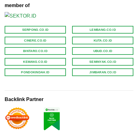
member of
SERPONG.CO.ID
LEMBANG.CO.ID
CINERE.CO.ID
KUTA.CO.ID
BINTARO.CO.ID
UBUD.CO.ID
KEMANG.CO.ID
SEMINYAK.CO.ID
PONDOKINDAH.ID
JIMBARAN.CO.ID
Backlink Partner