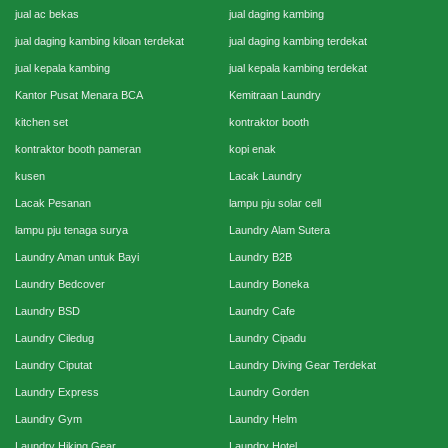
jual ac bekas
jual daging kambing
jual daging kambing kiloan terdekat
jual daging kambing terdekat
jual kepala kambing
jual kepala kambing terdekat
Kantor Pusat Menara BCA
Kemitraan Laundry
kitchen set
kontraktor booth
kontraktor booth pameran
kopi enak
kusen
Lacak Laundry
Lacak Pesanan
lampu pju solar cell
lampu pju tenaga surya
Laundry Alam Sutera
Laundry Aman untuk Bayi
Laundry B2B
Laundry Bedcover
Laundry Boneka
Laundry BSD
Laundry Cafe
Laundry Ciledug
Laundry Cipadu
Laundry Ciputat
Laundry Diving Gear Terdekat
Laundry Express
Laundry Gorden
Laundry Gym
Laundry Helm
Laundry Hiking Gear
Laundry Hotel