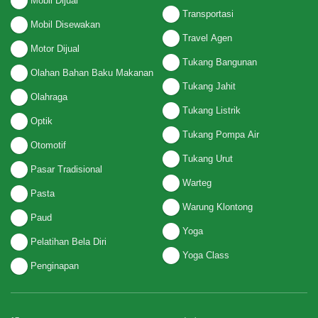
Mobil Dijual
Transportasi
Mobil Disewakan
Travel Agen
Motor Dijual
Tukang Bangunan
Olahan Bahan Baku Makanan
Tukang Jahit
Olahraga
Tukang Listrik
Optik
Tukang Pompa Air
Otomotif
Tukang Urut
Pasar Tradisional
Warteg
Pasta
Warung Klontong
Paud
Yoga
Pelatihan Bela Diri
Yoga Class
Penginapan