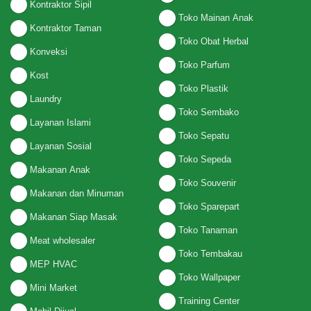
Kontraktor Sipil
Toko Mainan Anak
Kontraktor Taman
Toko Obat Herbal
Konveksi
Toko Parfum
Kost
Toko Plastik
Laundry
Toko Sembako
Layanan Islami
Toko Sepatu
Layanan Sosial
Toko Sepeda
Makanan Anak
Toko Souvenir
Makanan dan Minuman
Toko Sparepart
Makanan Siap Masak
Toko Tanaman
Meat wholesaler
Toko Tembakau
MEP HVAC
Toko Wallpaper
Mini Market
Training Center