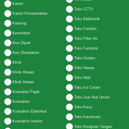
Kantor
Toko CCTV
Kantor Pemerintahan
Toko Elektronik
Katering
Toko Fashion
Kesehatan
Toko Filter Air
Kios Dijual
Toko Furniture
Kios Disewakan
Toko Gorden
Klinik
Toko Hewan
Klinik Hewan
Toko Hobi
Klinik Hewan
Toko Ice Cream
Konsultan Pajak
Toko Jual Alat Umum
Kontraktor
Toko Kaca
Kontraktor Elektrikal
Toko Kacamata
Kontraktor Interior
Toko Kerajinan Tangan