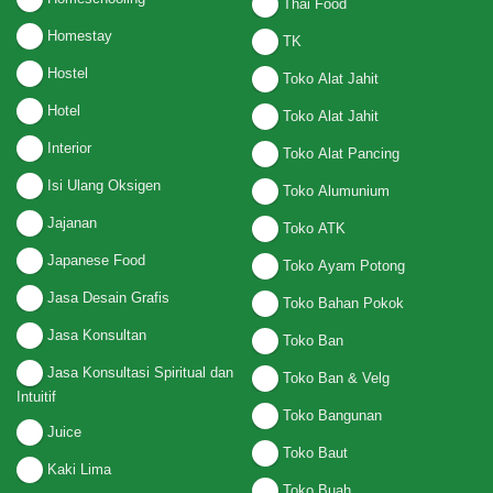
Thai Food
Homestay
TK
Hostel
Toko Alat Jahit
Hotel
Toko Alat Jahit
Interior
Toko Alat Pancing
Isi Ulang Oksigen
Toko Alumunium
Jajanan
Toko ATK
Japanese Food
Toko Ayam Potong
Jasa Desain Grafis
Toko Bahan Pokok
Jasa Konsultan
Toko Ban
Jasa Konsultasi Spiritual dan
Toko Ban & Velg
Intuitif
Toko Bangunan
Juice
Toko Baut
Kaki Lima
Toko Buah