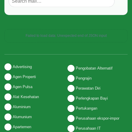
Failed to load data: Unexpected end of JSON input
Advertising
Pengobatan Alternatif
Agen Properti
Pengrajin
Agen Pulsa
Perawatan Diri
Alat Kesehatan
Perlengkapan Bayi
Aluminium
Pertukangan
Alumunium
Perusahaan ekspor-impor
Apartemen
Perusahaan IT