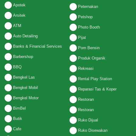
Apotek
Peternakan
Arsitek
Petshop
ATM
Photo Booth
Auto Detailing
Pijat
Banks & Financial Services
Pom Bensin
Barbershop
Produk Organik
BBQ
Rekreasi
Bengkel Las
Rental Play Station
Bengkel Mobil
Reparasi Tas & Koper
Bengkel Motor
Restoran
BimBel
Restoran
Butik
Ruko Dijual
Cafe
Ruko Disewakan