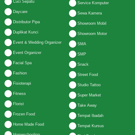
Cuci Sepatu
Service Komputer
Daycare
Sewa Kamera
Distributor Pipa
Showroom Mobil
Duplikat Kunci
Showroom Motor
Event & Wedding Organizer
SMA
Event Organizer
SMP
Facial Spa
Snack
Fashion
Street Food
Fisioterapi
Studio Tattoo
Fitness
Super Market
Florist
Take Away
Frozen Food
Tempat Ibadah
Home Made Food
Tempat Kursus
Homeschooling