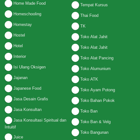
Home Made Food
Tempat Kursus
Homeschooling
Thai Food
Homestay
TK
Hostel
Toko Alat Jahit
Hotel
Toko Alat Jahit
Interior
Toko Alat Pancing
Isi Ulang Oksigen
Toko Alumunium
Jajanan
Toko ATK
Japanese Food
Toko Ayam Potong
Jasa Desain Grafis
Toko Bahan Pokok
Jasa Konsultan
Toko Ban
Jasa Konsultasi Spiritual dan
Toko Ban & Velg
Intuitif
Toko Bangunan
Juice