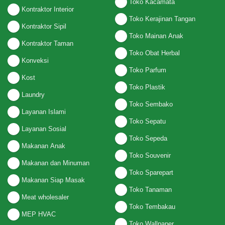
Toko Kacamata
Kontraktor Interior
Toko Kerajinan Tangan
Kontraktor Sipil
Toko Mainan Anak
Kontraktor Taman
Toko Obat Herbal
Konveksi
Toko Parfum
Kost
Toko Plastik
Laundry
Toko Sembako
Layanan Islami
Toko Sepatu
Layanan Sosial
Toko Sepeda
Makanan Anak
Toko Souvenir
Makanan dan Minuman
Toko Sparepart
Makanan Siap Masak
Toko Tanaman
Meat wholesaler
Toko Tembakau
MEP HVAC
Toko Wallpaper