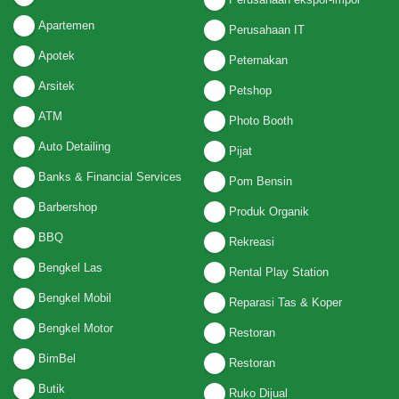
Apartemen
Perusahaan IT
Apotek
Peternakan
Arsitek
Petshop
ATM
Photo Booth
Auto Detailing
Pijat
Banks & Financial Services
Pom Bensin
Barbershop
Produk Organik
BBQ
Rekreasi
Bengkel Las
Rental Play Station
Bengkel Mobil
Reparasi Tas & Koper
Bengkel Motor
Restoran
BimBel
Restoran
Butik
Ruko Dijual