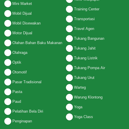
Mini Market
Training Center
Mobil Dijual
Transportasi
Mobil Disewakan
Travel Agen
Motor Dijual
Tukang Bangunan
Olahan Bahan Baku Makanan
Tukang Jahit
Olahraga
Tukang Listrik
Optik
Tukang Pompa Air
Otomotif
Tukang Urut
Pasar Tradisional
Warteg
Pasta
Warung Klontong
Paud
Yoga
Pelatihan Bela Diri
Yoga Class
Penginapan