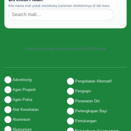
Klik nama mal untuk membuka halaman direktorinya di tab baru.
Failed to load data: Unexpected end of JSON input
Advertising
Pengobatan Alternatif
Agen Properti
Pengrajin
Agen Pulsa
Perawatan Diri
Alat Kesehatan
Perlengkapan Bayi
Aluminium
Pertukangan
Alumunium
Perusahaan ekspor-impor