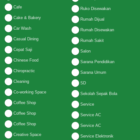
Cafe
Ruko Disewakan
Cake & Bakery
Rumah Dijual
Car Wash
Rumah Disewakan
Casual Dining
Rumah Sakit
Cepat Saji
Salon
Chinese Food
Sarana Pendidikan
Chiropractic
Sarana Umum
Cleaning
SD
Co-working Space
Sekolah Sepak Bola
Coffee Shop
Service
Coffee Shop
Service AC
Coffee Shop
Service AC
Creative Space
Service Elektronik