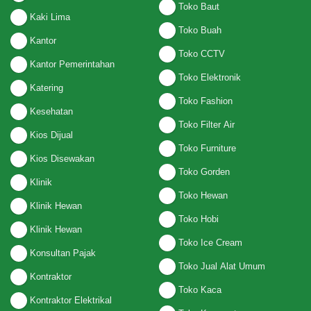
Toko Baut
Kaki Lima
Toko Buah
Kantor
Toko CCTV
Kantor Pemerintahan
Toko Elektronik
Katering
Toko Fashion
Kesehatan
Toko Filter Air
Kios Dijual
Toko Furniture
Kios Disewakan
Toko Gorden
Klinik
Toko Hewan
Klinik Hewan
Toko Hobi
Klinik Hewan
Toko Ice Cream
Konsultan Pajak
Toko Jual Alat Umum
Kontraktor
Toko Kaca
Kontraktor Elektrikal