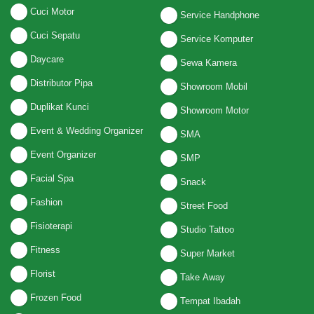
Cuci Motor
Service Handphone
Cuci Sepatu
Service Komputer
Daycare
Sewa Kamera
Distributor Pipa
Showroom Mobil
Duplikat Kunci
Showroom Motor
Event & Wedding Organizer
SMA
Event Organizer
SMP
Facial Spa
Snack
Fashion
Street Food
Fisioterapi
Studio Tattoo
Fitness
Super Market
Florist
Take Away
Frozen Food
Tempat Ibadah