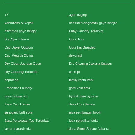
17
agen daging
Alterations & Repair
asesmen diagnostik gaya belajar
asesmen gaya belajar
Baby Laundry Terdekat
Bag Spa Jakarta
Cuci Helm
Cuci Jaket Outdoor
Cuci Tas Branded
Cuci Wetsuit Diving
dekorasi
Dry Clean Jas dan Gaun
Dry Cleaning Jakarta Selatan
Dry Cleaning Terdekat
es kopi
espresso
family restaurant
Franchise Laundry
ganti kain sofa
gaya belajar tes
hybrid solar system
Jasa Cuci Harian
Jasa Cuci Sepatu
jasa ganti kulit sofa
jasa pembuatan booth
Jasa Perawatan Tas Terdekat
jasa perbaikan sofa
jasa reparasi sofa
Jasa Semir Sepatu Jakarta