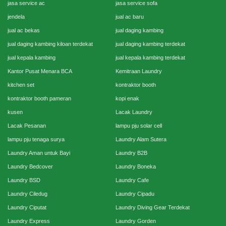
jasa service ac
jasa service sofa
jendela
jual ac baru
jual ac bekas
jual daging kambing
jual daging kambing kiloan terdekat
jual daging kambing terdekat
jual kepala kambing
jual kepala kambing terdekat
Kantor Pusat Menara BCA
Kemitraan Laundry
kitchen set
kontraktor booth
kontraktor booth pameran
kopi enak
kusen
Lacak Laundry
Lacak Pesanan
lampu pju solar cell
lampu pju tenaga surya
Laundry Alam Sutera
Laundry Aman untuk Bayi
Laundry B2B
Laundry Bedcover
Laundry Boneka
Laundry BSD
Laundry Cafe
Laundry Ciledug
Laundry Cipadu
Laundry Ciputat
Laundry Diving Gear Terdekat
Laundry Express
Laundry Gorden