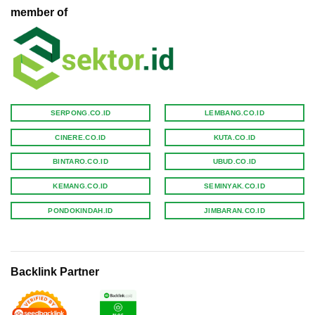
member of
SERPONG.CO.ID
LEMBANG.CO.ID
CINERE.CO.ID
KUTA.CO.ID
BINTARO.CO.ID
UBUD.CO.ID
KEMANG.CO.ID
SEMINYAK.CO.ID
PONDOKINDAH.ID
JIMBARAN.CO.ID
Backlink Partner