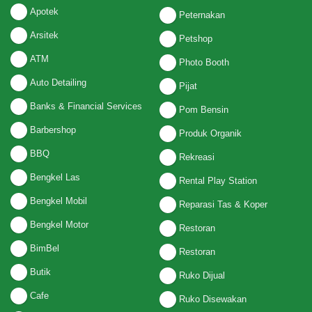
Apotek
Peternakan
Arsitek
Petshop
ATM
Photo Booth
Auto Detailing
Pijat
Banks & Financial Services
Pom Bensin
Barbershop
Produk Organik
BBQ
Rekreasi
Bengkel Las
Rental Play Station
Bengkel Mobil
Reparasi Tas & Koper
Bengkel Motor
Restoran
BimBel
Restoran
Butik
Ruko Dijual
Cafe
Ruko Disewakan