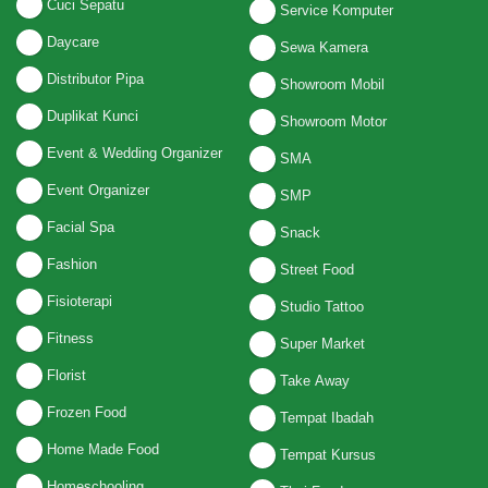
Cuci Sepatu
Service Komputer
Daycare
Sewa Kamera
Distributor Pipa
Showroom Mobil
Duplikat Kunci
Showroom Motor
Event & Wedding Organizer
SMA
Event Organizer
SMP
Facial Spa
Snack
Fashion
Street Food
Fisioterapi
Studio Tattoo
Fitness
Super Market
Florist
Take Away
Frozen Food
Tempat Ibadah
Home Made Food
Tempat Kursus
Homeschooling