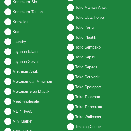
Kontraktor Sipil
Toko Mainan Anak
Kontraktor Taman
Toko Obat Herbal
Konveksi
Toko Parfum
Kost
Toko Plastik
Laundry
Toko Sembako
Layanan Islami
Toko Sepatu
Layanan Sosial
Toko Sepeda
Makanan Anak
Toko Souvenir
Makanan dan Minuman
Toko Sparepart
Makanan Siap Masak
Toko Tanaman
Meat wholesaler
Toko Tembakau
MEP HVAC
Toko Wallpaper
Mini Market
Training Center