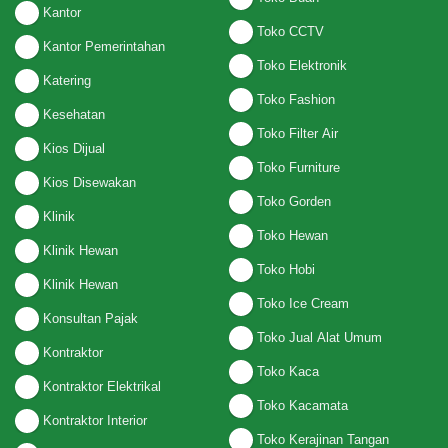
Kantor
Toko CCTV
Kantor Pemerintahan
Toko Elektronik
Katering
Toko Fashion
Kesehatan
Toko Filter Air
Kios Dijual
Toko Furniture
Kios Disewakan
Toko Gorden
Klinik
Toko Hewan
Klinik Hewan
Toko Hobi
Klinik Hewan
Toko Ice Cream
Konsultan Pajak
Toko Jual Alat Umum
Kontraktor
Toko Kaca
Kontraktor Elektrikal
Toko Kacamata
Kontraktor Interior
Toko Kerajinan Tangan