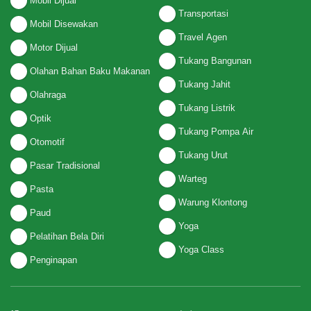
Mobil Dijual
Transportasi
Mobil Disewakan
Travel Agen
Motor Dijual
Tukang Bangunan
Olahan Bahan Baku Makanan
Tukang Jahit
Olahraga
Tukang Listrik
Optik
Tukang Pompa Air
Otomotif
Tukang Urut
Pasar Tradisional
Warteg
Pasta
Warung Klontong
Paud
Yoga
Pelatihan Bela Diri
Yoga Class
Penginapan