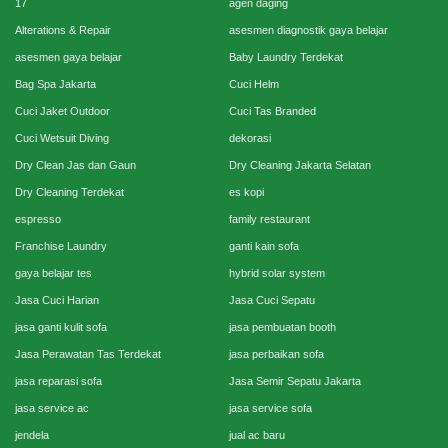
17
agen daging
Alterations & Repair
asesmen diagnostik gaya belajar
asesmen gaya belajar
Baby Laundry Terdekat
Bag Spa Jakarta
Cuci Helm
Cuci Jaket Outdoor
Cuci Tas Branded
Cuci Wetsuit Diving
dekorasi
Dry Clean Jas dan Gaun
Dry Cleaning Jakarta Selatan
Dry Cleaning Terdekat
es kopi
espresso
family restaurant
Franchise Laundry
ganti kain sofa
gaya belajar tes
hybrid solar system
Jasa Cuci Harian
Jasa Cuci Sepatu
jasa ganti kulit sofa
jasa pembuatan booth
Jasa Perawatan Tas Terdekat
jasa perbaikan sofa
jasa reparasi sofa
Jasa Semir Sepatu Jakarta
jasa service ac
jasa service sofa
jendela
jual ac baru