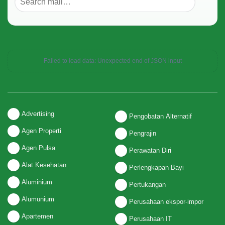
Failed to load data: Unexpected end of JSON input
Advertising
Pengobatan Alternatif
Agen Properti
Pengrajin
Agen Pulsa
Perawatan Diri
Alat Kesehatan
Perlengkapan Bayi
Aluminium
Pertukangan
Alumunium
Perusahaan ekspor-impor
Apartemen
Perusahaan IT