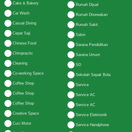
Cake & Bakery
Rumah Dijual
Car Wash
Rumah Disewakan
Casual Dining
Rumah Sakit
Cepat Saji
Salon
Chinese Food
Sarana Pendidikan
Chiropractic
Sarana Umum
Cleaning
SD
Co-working Space
Sekolah Sepak Bola
Coffee Shop
Service
Coffee Shop
Service AC
Coffee Shop
Service AC
Creative Space
Service Elektronik
Cuci Motor
Service Handphone