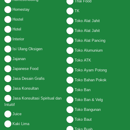
Thai Food
Homestay
TK
Hostel
Toko Alat Jahit
Hotel
Toko Alat Jahit
Interior
Toko Alat Pancing
Isi Ulang Oksigen
Toko Alumunium
Jajanan
Toko ATK
Japanese Food
Toko Ayam Potong
Jasa Desain Grafis
Toko Bahan Pokok
Jasa Konsultan
Toko Ban
Jasa Konsultasi Spiritual dan
Toko Ban & Velg
Intuitif
Toko Bangunan
Juice
Toko Baut
Kaki Lima
Toko Buah