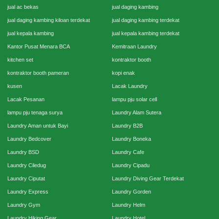
jual ac bekas
jual daging kambing
jual daging kambing kiloan terdekat
jual daging kambing terdekat
jual kepala kambing
jual kepala kambing terdekat
Kantor Pusat Menara BCA
Kemitraan Laundry
kitchen set
kontraktor booth
kontraktor booth pameran
kopi enak
kusen
Lacak Laundry
Lacak Pesanan
lampu pju solar cell
lampu pju tenaga surya
Laundry Alam Sutera
Laundry Aman untuk Bayi
Laundry B2B
Laundry Bedcover
Laundry Boneka
Laundry BSD
Laundry Cafe
Laundry Ciledug
Laundry Cipadu
Laundry Ciputat
Laundry Diving Gear Terdekat
Laundry Express
Laundry Gorden
Laundry Gym
Laundry Helm
Laundry Hiking Gear
Laundry Hotel