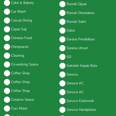
Cake & Bakery
Rumah Dijual
Car Wash
Rumah Disewakan
Casual Dining
Rumah Sakit
Cepat Saji
Salon
Chinese Food
Sarana Pendidikan
Chiropractic
Sarana Umum
Cleaning
SD
Co-working Space
Sekolah Sepak Bola
Coffee Shop
Service
Coffee Shop
Service AC
Coffee Shop
Service AC
Creative Space
Service Elektronik
Cuci Motor
Service Handphone