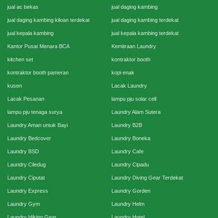
jual ac bekas
jual daging kambing
jual daging kambing kiloan terdekat
jual daging kambing terdekat
jual kepala kambing
jual kepala kambing terdekat
Kantor Pusat Menara BCA
Kemitraan Laundry
kitchen set
kontraktor booth
kontraktor booth pameran
kopi enak
kusen
Lacak Laundry
Lacak Pesanan
lampu pju solar cell
lampu pju tenaga surya
Laundry Alam Sutera
Laundry Aman untuk Bayi
Laundry B2B
Laundry Bedcover
Laundry Boneka
Laundry BSD
Laundry Cafe
Laundry Ciledug
Laundry Cipadu
Laundry Ciputat
Laundry Diving Gear Terdekat
Laundry Express
Laundry Gorden
Laundry Gym
Laundry Helm
Laundry Hiking Gear
Laundry Hotel