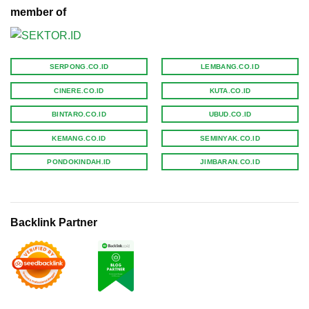
member of
SERPONG.CO.ID
LEMBANG.CO.ID
CINERE.CO.ID
KUTA.CO.ID
BINTARO.CO.ID
UBUD.CO.ID
KEMANG.CO.ID
SEMINYAK.CO.ID
PONDOKINDAH.ID
JIMBARAN.CO.ID
Backlink Partner