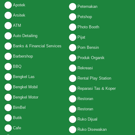
Apotek
Peternakan
Arsitek
Petshop
ATM
Photo Booth
Auto Detailing
Pijat
Banks & Financial Services
Pom Bensin
Barbershop
Produk Organik
BBQ
Rekreasi
Bengkel Las
Rental Play Station
Bengkel Mobil
Reparasi Tas & Koper
Bengkel Motor
Restoran
BimBel
Restoran
Butik
Ruko Dijual
Cafe
Ruko Disewakan