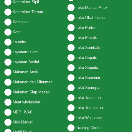
Kontraktor Sipil
Toko Mainan Anak
Kontraktor Taman
Toko Obat Herbal
Konveksi
Toko Parfum
Kost
Toko Plastik
Laundry
Toko Sembako
Layanan Islami
Toko Sepatu
Layanan Sosial
Toko Sepeda
Makanan Anak
Toko Souvenir
Makanan dan Minuman
Toko Sparepart
Makanan Siap Masak
Toko Tanaman
Meat wholesaler
Toko Tembakau
MEP HVAC
Toko Wallpaper
Mini Market
Training Center