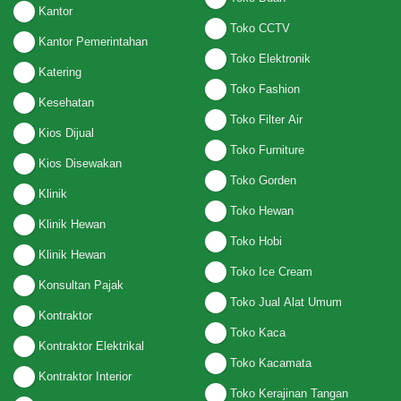
Kantor
Toko CCTV
Kantor Pemerintahan
Toko Elektronik
Katering
Toko Fashion
Kesehatan
Toko Filter Air
Kios Dijual
Toko Furniture
Kios Disewakan
Toko Gorden
Klinik
Toko Hewan
Klinik Hewan
Toko Hobi
Klinik Hewan
Toko Ice Cream
Konsultan Pajak
Toko Jual Alat Umum
Kontraktor
Toko Kaca
Kontraktor Elektrikal
Toko Kacamata
Kontraktor Interior
Toko Kerajinan Tangan