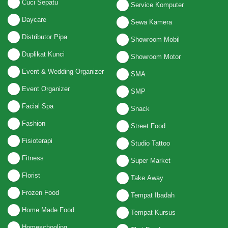
Cuci Sepatu
Service Komputer
Daycare
Sewa Kamera
Distributor Pipa
Showroom Mobil
Duplikat Kunci
Showroom Motor
Event & Wedding Organizer
SMA
Event Organizer
SMP
Facial Spa
Snack
Fashion
Street Food
Fisioterapi
Studio Tattoo
Fitness
Super Market
Florist
Take Away
Frozen Food
Tempat Ibadah
Home Made Food
Tempat Kursus
Homeschooling