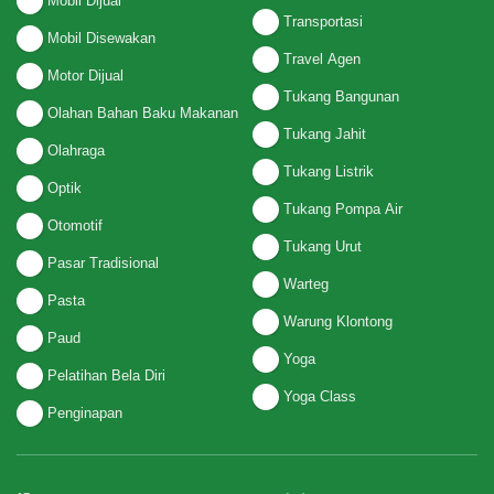
Mobil Dijual
Transportasi
Mobil Disewakan
Travel Agen
Motor Dijual
Tukang Bangunan
Olahan Bahan Baku Makanan
Tukang Jahit
Olahraga
Tukang Listrik
Optik
Tukang Pompa Air
Otomotif
Tukang Urut
Pasar Tradisional
Warteg
Pasta
Warung Klontong
Paud
Yoga
Pelatihan Bela Diri
Yoga Class
Penginapan