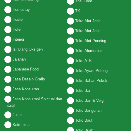
Thai Food
Homestay
TK
Hostel
Toko Alat Jahit
Hotel
Toko Alat Jahit
Interior
Toko Alat Pancing
Isi Ulang Oksigen
Toko Alumunium
Jajanan
Toko ATK
Japanese Food
Toko Ayam Potong
Jasa Desain Grafis
Toko Bahan Pokok
Jasa Konsultan
Toko Ban
Jasa Konsultasi Spiritual dan
Toko Ban & Velg
Intuitif
Toko Bangunan
Juice
Toko Baut
Kaki Lima
Toko Buah