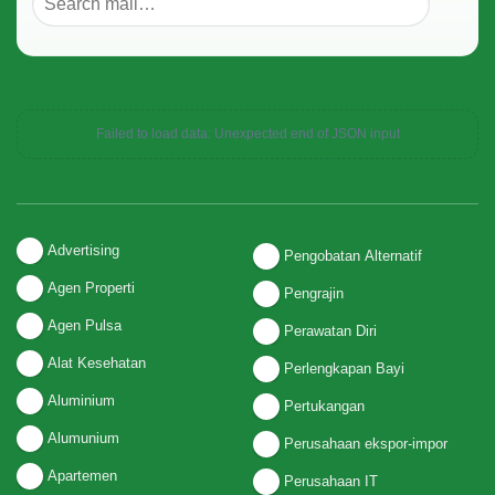
Failed to load data: Unexpected end of JSON input
Advertising
Pengobatan Alternatif
Agen Properti
Pengrajin
Agen Pulsa
Perawatan Diri
Alat Kesehatan
Perlengkapan Bayi
Aluminium
Pertukangan
Alumunium
Perusahaan ekspor-impor
Apartemen
Perusahaan IT