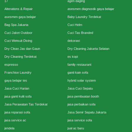
17
agen daging
Alterations & Repair
asesmen diagnostik gaya belajar
asesmen gaya belajar
Baby Laundry Terdekat
Bag Spa Jakarta
Cuci Helm
Cuci Jaket Outdoor
Cuci Tas Branded
Cuci Wetsuit Diving
dekorasi
Dry Clean Jas dan Gaun
Dry Cleaning Jakarta Selatan
Dry Cleaning Terdekat
es kopi
espresso
family restaurant
Franchise Laundry
ganti kain sofa
gaya belajar tes
hybrid solar system
Jasa Cuci Harian
Jasa Cuci Sepatu
jasa ganti kulit sofa
jasa pembuatan booth
Jasa Perawatan Tas Terdekat
jasa perbaikan sofa
jasa reparasi sofa
Jasa Semir Sepatu Jakarta
jasa service ac
jasa service sofa
jendela
jual ac baru