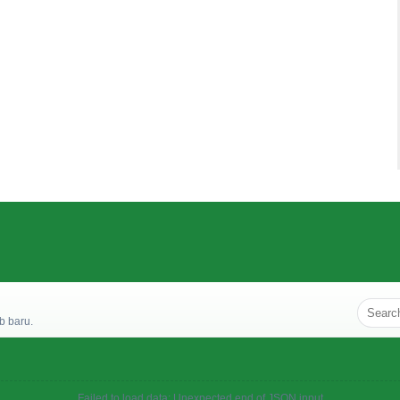
b baru.
Failed to load data: Unexpected end of JSON input