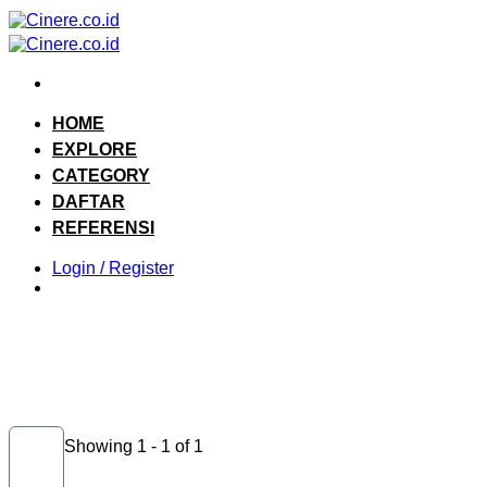
Skip
to
content
HOME
EXPLORE
CATEGORY
DAFTAR
REFERENSI
Login / Register
Showing 1 - 1 of 1