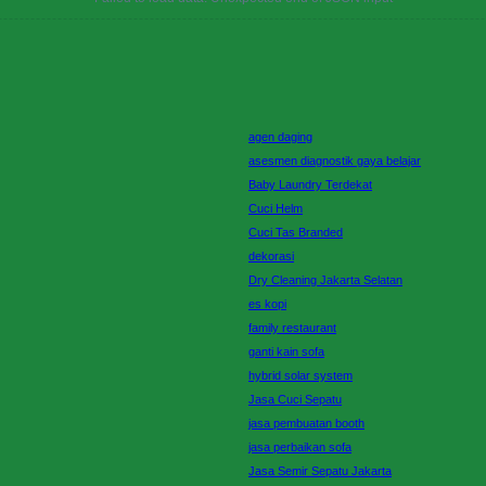
agen daging
asesmen diagnostik gaya belajar
Baby Laundry Terdekat
Cuci Helm
Cuci Tas Branded
dekorasi
Dry Cleaning Jakarta Selatan
es kopi
family restaurant
ganti kain sofa
hybrid solar system
Jasa Cuci Sepatu
jasa pembuatan booth
jasa perbaikan sofa
Jasa Semir Sepatu Jakarta