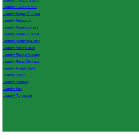
Laundry Jakarta Selatan
Laundry Jakarta Utara
Laundry Karpet Terdekat
Laundry Kebayoran
Laundry Kiloan Express
Laundry Kiloan Terdekat
Laundry Peralatan Diving
Laundry Pondok Aren
Laundry Pondok Kacang
Laundry Pusat Olahraga
Laundry Rumah Sakit
Laundry Sepatu
Laundry Serpong
Laundry Spa
Laundry Tangerang