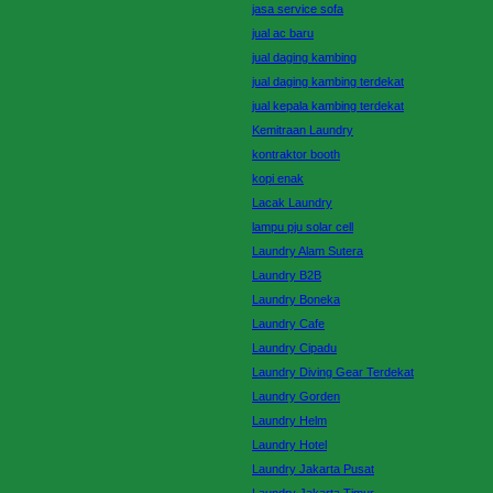
jasa service sofa
jual ac baru
jual daging kambing
jual daging kambing terdekat
jual kepala kambing terdekat
Kemitraan Laundry
kontraktor booth
kopi enak
Lacak Laundry
lampu pju solar cell
Laundry Alam Sutera
Laundry B2B
Laundry Boneka
Laundry Cafe
Laundry Cipadu
Laundry Diving Gear Terdekat
Laundry Gorden
Laundry Helm
Laundry Hotel
Laundry Jakarta Pusat