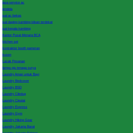
jasa service ac
jendela
jual ac bekas
jual daging kambing kiloan terdekat
jual kepala kambing
Kantor Pusat Menara BCA
kitchen set
kontraktor booth pameran
kusen
Lacak Pesanan
lampu pju tenaga surya
Laundry Aman untuk Bayi
Laundry Bedcover
Laundry BSD
Laundry Ciledug
Laundry Ciputat
Laundry Express
Laundry Gym
Laundry Hiking Gear
Laundry Jakarta Barat