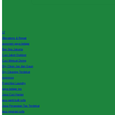
17
Alterations & Repair
asesmen gaya belajar
Bag Spa Jakarta
Cuci Jaket Outdoor
Cuci Wetsuit Diving
Dry Clean Jas dan Gaun
Dry Cleaning Terdekat
espresso
Franchise Laundry
gaya belajar tes
Jasa Cuci Harian
jasa ganti kulit sofa
Jasa Perawatan Tas Terdekat
jasa reparasi sofa