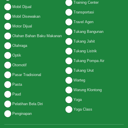
Training Center
Mobil Dijual
Transportasi
Mobil Disewakan
Travel Agen
Motor Dijual
Tukang Bangunan
Olahan Bahan Baku Makanan
Tukang Jahit
Olahraga
Tukang Listrik
Optik
Tukang Pompa Air
Otomotif
Tukang Urut
Pasar Tradisional
Warteg
Pasta
Warung Klontong
Paud
Yoga
Pelatihan Bela Diri
Yoga Class
Penginapan