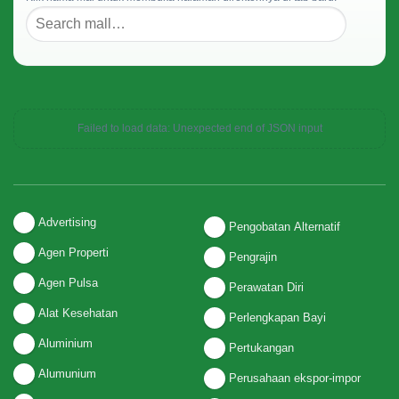
Failed to load data: Unexpected end of JSON input
Advertising
Pengobatan Alternatif
Agen Properti
Pengrajin
Agen Pulsa
Perawatan Diri
Alat Kesehatan
Perlengkapan Bayi
Aluminium
Pertukangan
Alumunium
Perusahaan ekspor-impor