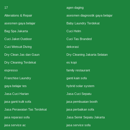
17
agen daging
Alterations & Repair
asesmen diagnostik gaya belajar
asesmen gaya belajar
Baby Laundry Terdekat
Bag Spa Jakarta
Cuci Helm
Cuci Jaket Outdoor
Cuci Tas Branded
Cuci Wetsuit Diving
dekorasi
Dry Clean Jas dan Gaun
Dry Cleaning Jakarta Selatan
Dry Cleaning Terdekat
es kopi
espresso
family restaurant
Franchise Laundry
ganti kain sofa
gaya belajar tes
hybrid solar system
Jasa Cuci Harian
Jasa Cuci Sepatu
jasa ganti kulit sofa
jasa pembuatan booth
Jasa Perawatan Tas Terdekat
jasa perbaikan sofa
jasa reparasi sofa
Jasa Semir Sepatu Jakarta
jasa service ac
jasa service sofa