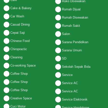
Ruko Disewakan
Cake & Bakery
Rumah Dijual
Car Wash
Rumah Disewakan
Casual Dining
Rumah Sakit
Cepat Saji
Salon
Chinese Food
Sarana Pendidikan
Chiropractic
Sarana Umum
Cleaning
SD
Co-working Space
Sekolah Sepak Bola
Coffee Shop
Service
Coffee Shop
Service AC
Coffee Shop
Service AC
Creative Space
Service Elektronik
Cuci Motor
Service Handphone