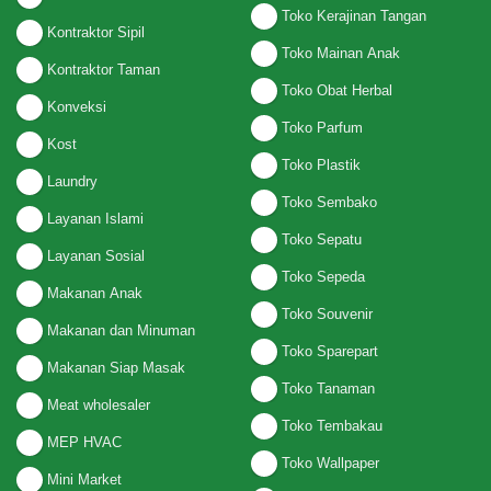
Toko Kerajinan Tangan
Kontraktor Sipil
Toko Mainan Anak
Kontraktor Taman
Toko Obat Herbal
Konveksi
Toko Parfum
Kost
Toko Plastik
Laundry
Toko Sembako
Layanan Islami
Toko Sepatu
Layanan Sosial
Toko Sepeda
Makanan Anak
Toko Souvenir
Makanan dan Minuman
Toko Sparepart
Makanan Siap Masak
Toko Tanaman
Meat wholesaler
Toko Tembakau
MEP HVAC
Toko Wallpaper
Mini Market