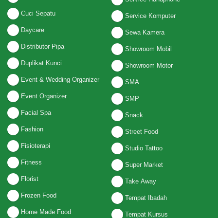
Cuci Sepatu
Service Komputer
Daycare
Sewa Kamera
Distributor Pipa
Showroom Mobil
Duplikat Kunci
Showroom Motor
Event & Wedding Organizer
SMA
Event Organizer
SMP
Facial Spa
Snack
Fashion
Street Food
Fisioterapi
Studio Tattoo
Fitness
Super Market
Florist
Take Away
Frozen Food
Tempat Ibadah
Home Made Food
Tempat Kursus