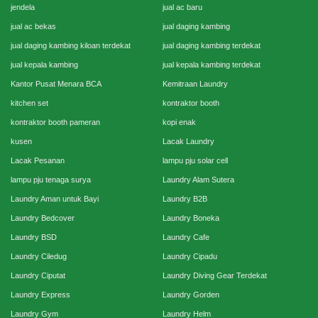
jendela
jual ac baru
jual ac bekas
jual daging kambing
jual daging kambing kiloan terdekat
jual daging kambing terdekat
jual kepala kambing
jual kepala kambing terdekat
Kantor Pusat Menara BCA
Kemitraan Laundry
kitchen set
kontraktor booth
kontraktor booth pameran
kopi enak
kusen
Lacak Laundry
Lacak Pesanan
lampu pju solar cell
lampu pju tenaga surya
Laundry Alam Sutera
Laundry Aman untuk Bayi
Laundry B2B
Laundry Bedcover
Laundry Boneka
Laundry BSD
Laundry Cafe
Laundry Ciledug
Laundry Cipadu
Laundry Ciputat
Laundry Diving Gear Terdekat
Laundry Express
Laundry Gorden
Laundry Gym
Laundry Helm