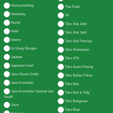
Homeschooling
Thai Food
Homestay
TK
Hostel
Toko Alat Jahit
Hotel
Toko Alat Jahit
Interior
Toko Alat Pancing
Isi Ulang Oksigen
Toko Alumunium
Jajanan
Toko ATK
Japanese Food
Toko Ayam Potong
Jasa Desain Grafis
Toko Bahan Pokok
Jasa Konsultan
Toko Ban
Jasa Konsultasi Spiritual dan
Toko Ban & Velg
Intuitif
Toko Bangunan
Juice
Toko Baut