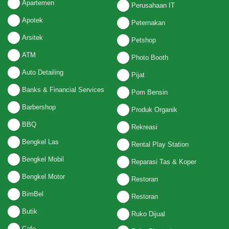
Apartemen
Perusahaan IT
Apotek
Peternakan
Arsitek
Petshop
ATM
Photo Booth
Auto Detailing
Pijat
Banks & Financial Services
Pom Bensin
Barbershop
Produk Organik
BBQ
Rekreasi
Bengkel Las
Rental Play Station
Bengkel Mobil
Reparasi Tas & Koper
Bengkel Motor
Restoran
BimBel
Restoran
Butik
Ruko Dijual
Cafe