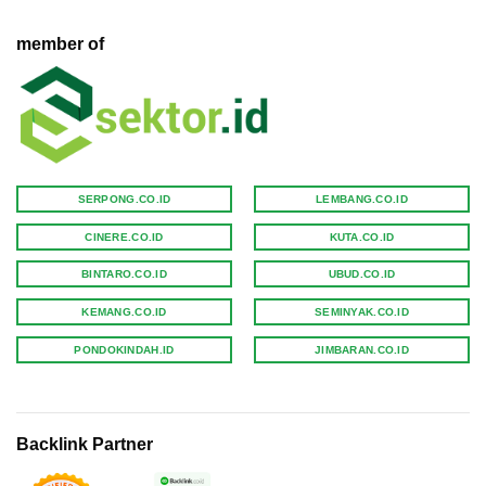
member of
SERPONG.CO.ID
LEMBANG.CO.ID
CINERE.CO.ID
KUTA.CO.ID
BINTARO.CO.ID
UBUD.CO.ID
KEMANG.CO.ID
SEMINYAK.CO.ID
PONDOKINDAH.ID
JIMBARAN.CO.ID
Backlink Partner