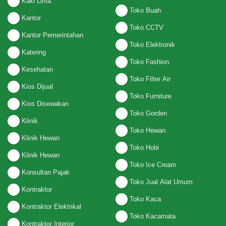
Kaki Lima
Toko Buah
Kantor
Toko CCTV
Kantor Pemerintahan
Toko Elektronik
Katering
Toko Fashion
Kesehatan
Toko Filter Air
Kios Dijual
Toko Furniture
Kios Disewakan
Toko Gorden
Klinik
Toko Hewan
Klinik Hewan
Toko Hobi
Klinik Hewan
Toko Ice Cream
Konsultan Pajak
Toko Jual Alat Umum
Kontraktor
Toko Kaca
Kontraktor Elektrikal
Toko Kacamata
Kontraktor Interior