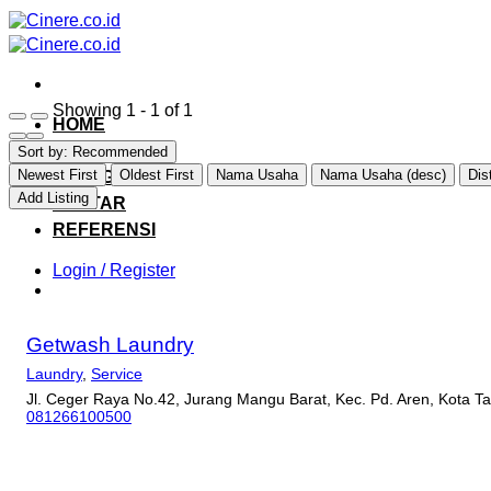
Skip
to
content
Showing 1 - 1 of 1
HOME
EXPLORE
Sort by:
Recommended
Newest First
Oldest First
Nama Usaha
Nama Usaha (desc)
Dis
CATEGORY
Add Listing
DAFTAR
REFERENSI
Login / Register
Getwash Laundry
Laundry
,
Service
Jl. Ceger Raya No.42, Jurang Mangu Barat, Kec. Pd. Aren, Kota 
081266100500