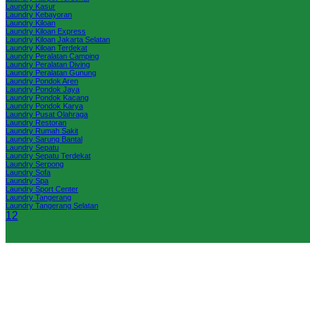
Laundry Kasur
Laundry Kebayoran
Laundry Kiloan
Laundry Kiloan Express
Laundry Kiloan Jakarta Selatan
Laundry Kiloan Terdekat
Laundry Peralatan Camping
Laundry Peralatan Diving
Laundry Peralatan Gunung
Laundry Pondok Aren
Laundry Pondok Jaya
Laundry Pondok Kacang
Laundry Pondok Karya
Laundry Pusat Olahraga
Laundry Restoran
Laundry Rumah Sakit
Laundry Sarung Bantal
Laundry Sepatu
Laundry Sepatu Terdekat
Laundry Serpong
Laundry Sofa
Laundry Spa
Laundry Sport Center
Laundry Tangerang
Laundry Tangerang Selatan
1
2