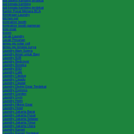
jual daging kambing terdekat
jual kepala kambing
jual kepala kambing terdekat
Kantor Pusat Menara BCA
Kemitraan Laundry
kitchen set
kontraktor booth
kontraktor booth pameran
kopi enak
kusen
Lacak Laundry
Lacak Pesanan
lampu pju solar cell
lampu pju tenaga surya
Laundry Alam Sutera
Laundry Aman untuk Bayi
Laundry B2B
Laundry Bedcover
Laundry Boneka
Laundry BSD
Laundry Cafe
Laundry Ciledug
Laundry Cipadu
Laundry Ciputat
Laundry Diving Gear Terdekat
Laundry Express
Laundry Gorden
Laundry Gym
Laundry Helm
Laundry Hiking Gear
Laundry Hotel
Laundry Jakarta Barat
Laundry Jakarta Pusat
Laundry Jakarta Selatan
Laundry Jakarta Timur
Laundry Jakarta Utara
Laundry Karpet
Laundry Karpet Terdekat