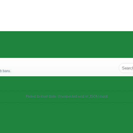
b baru.
Failed to load data: Unexpected end of JSON input