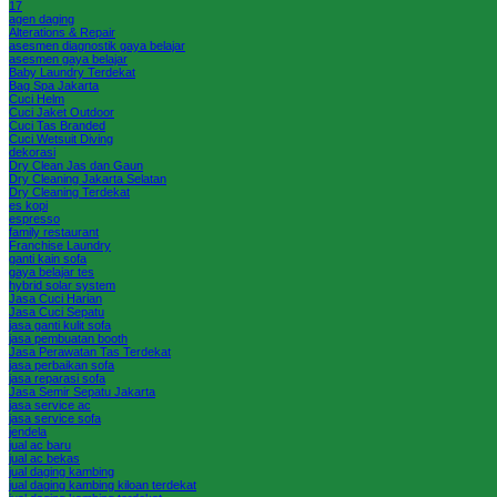
17
agen daging
Alterations & Repair
asesmen diagnostik gaya belajar
asesmen gaya belajar
Baby Laundry Terdekat
Bag Spa Jakarta
Cuci Helm
Cuci Jaket Outdoor
Cuci Tas Branded
Cuci Wetsuit Diving
dekorasi
Dry Clean Jas dan Gaun
Dry Cleaning Jakarta Selatan
Dry Cleaning Terdekat
es kopi
espresso
family restaurant
Franchise Laundry
ganti kain sofa
gaya belajar tes
hybrid solar system
Jasa Cuci Harian
Jasa Cuci Sepatu
jasa ganti kulit sofa
jasa pembuatan booth
Jasa Perawatan Tas Terdekat
jasa perbaikan sofa
jasa reparasi sofa
Jasa Semir Sepatu Jakarta
jasa service ac
jasa service sofa
jendela
jual ac baru
jual ac bekas
jual daging kambing
jual daging kambing kiloan terdekat