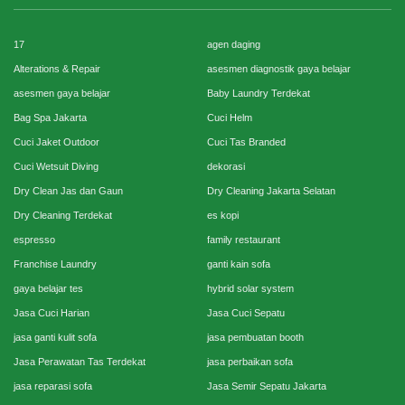
17
agen daging
Alterations & Repair
asesmen diagnostik gaya belajar
asesmen gaya belajar
Baby Laundry Terdekat
Bag Spa Jakarta
Cuci Helm
Cuci Jaket Outdoor
Cuci Tas Branded
Cuci Wetsuit Diving
dekorasi
Dry Clean Jas dan Gaun
Dry Cleaning Jakarta Selatan
Dry Cleaning Terdekat
es kopi
espresso
family restaurant
Franchise Laundry
ganti kain sofa
gaya belajar tes
hybrid solar system
Jasa Cuci Harian
Jasa Cuci Sepatu
jasa ganti kulit sofa
jasa pembuatan booth
Jasa Perawatan Tas Terdekat
jasa perbaikan sofa
jasa reparasi sofa
Jasa Semir Sepatu Jakarta