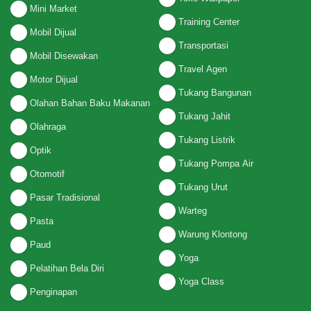
Mini Market
Training Center
Mobil Dijual
Transportasi
Mobil Disewakan
Travel Agen
Motor Dijual
Tukang Bangunan
Olahan Bahan Baku Makanan
Tukang Jahit
Olahraga
Tukang Listrik
Optik
Tukang Pompa Air
Otomotif
Tukang Urut
Pasar Tradisional
Warteg
Pasta
Warung Klontong
Paud
Yoga
Pelatihan Bela Diri
Yoga Class
Penginapan