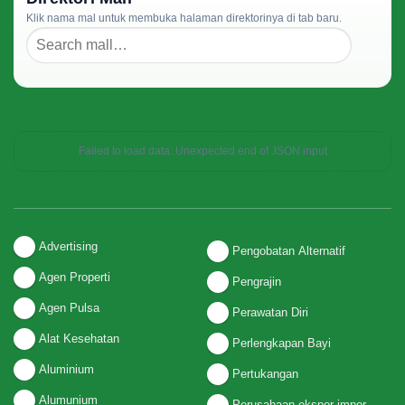
Klik nama mal untuk membuka halaman direktorinya di tab baru.
Failed to load data: Unexpected end of JSON input
Advertising
Pengobatan Alternatif
Agen Properti
Pengrajin
Agen Pulsa
Perawatan Diri
Alat Kesehatan
Perlengkapan Bayi
Aluminium
Pertukangan
Alumunium
Perusahaan ekspor-impor