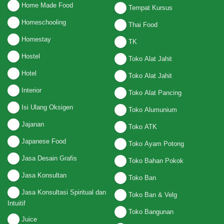
Home Made Food
Tempat Kursus
Homeschooling
Thai Food
Homestay
TK
Hostel
Toko Alat Jahit
Hotel
Toko Alat Jahit
Interior
Toko Alat Pancing
Isi Ulang Oksigen
Toko Alumunium
Jajanan
Toko ATK
Japanese Food
Toko Ayam Potong
Jasa Desain Grafis
Toko Bahan Pokok
Jasa Konsultan
Toko Ban
Jasa Konsultasi Spiritual dan
Toko Ban & Velg
Intuitif
Toko Bangunan
Juice