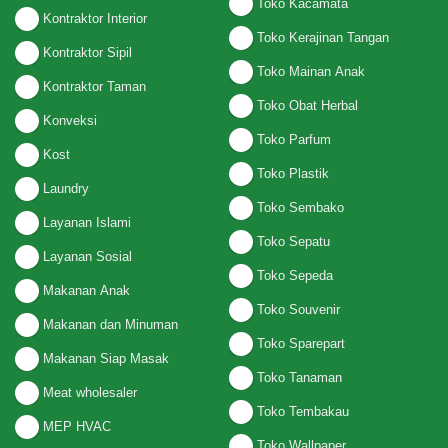
Toko Kacamata
Kontraktor Interior
Toko Kerajinan Tangan
Kontraktor Sipil
Toko Mainan Anak
Kontraktor Taman
Toko Obat Herbal
Konveksi
Toko Parfum
Kost
Toko Plastik
Laundry
Toko Sembako
Layanan Islami
Toko Sepatu
Layanan Sosial
Toko Sepeda
Makanan Anak
Toko Souvenir
Makanan dan Minuman
Toko Sparepart
Makanan Siap Masak
Toko Tanaman
Meat wholesaler
Toko Tembakau
MEP HVAC
Toko Wallpaper