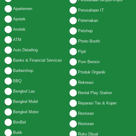
Apartemen
Perusahaan IT
Apotek
Peternakan
Arsitek
Petshop
ATM
Photo Booth
Auto Detailing
Pijat
Banks & Financial Services
Pom Bensin
Barbershop
Produk Organik
BBQ
Rekreasi
Bengkel Las
Rental Play Station
Bengkel Mobil
Reparasi Tas & Koper
Bengkel Motor
Restoran
BimBel
Restoran
Butik
Ruko Dijual