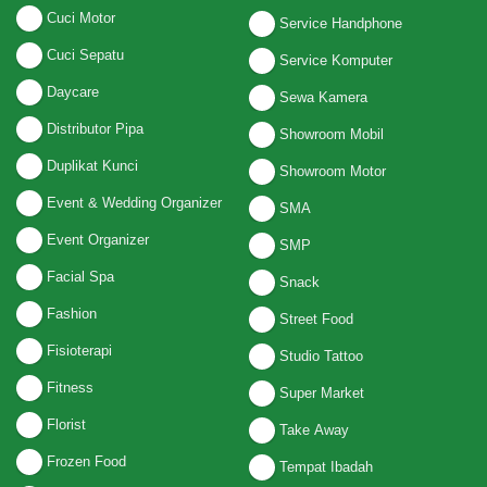
Cuci Motor
Service Handphone
Cuci Sepatu
Service Komputer
Daycare
Sewa Kamera
Distributor Pipa
Showroom Mobil
Duplikat Kunci
Showroom Motor
Event & Wedding Organizer
SMA
Event Organizer
SMP
Facial Spa
Snack
Fashion
Street Food
Fisioterapi
Studio Tattoo
Fitness
Super Market
Florist
Take Away
Frozen Food
Tempat Ibadah