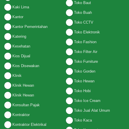
Toko Baut
Kaki Lima
Toko Buah
Kantor
Toko CCTV
Kantor Pemerintahan
Toko Elektronik
Katering
Toko Fashion
Kesehatan
Toko Filter Air
Kios Dijual
Toko Furniture
Kios Disewakan
Toko Gorden
Klinik
Toko Hewan
Klinik Hewan
Toko Hobi
Klinik Hewan
Toko Ice Cream
Konsultan Pajak
Toko Jual Alat Umum
Kontraktor
Toko Kaca
Kontraktor Elektrikal