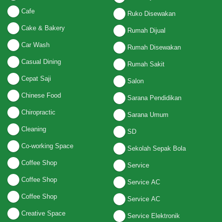
Cafe
Ruko Disewakan
Cake & Bakery
Rumah Dijual
Car Wash
Rumah Disewakan
Casual Dining
Rumah Sakit
Cepat Saji
Salon
Chinese Food
Sarana Pendidikan
Chiropractic
Sarana Umum
Cleaning
SD
Co-working Space
Sekolah Sepak Bola
Coffee Shop
Service
Coffee Shop
Service AC
Coffee Shop
Service AC
Creative Space
Service Elektronik