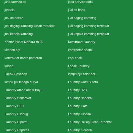
jasa service ac
jasa service sofa
jendela
jual ac baru
jual ac bekas
jual daging kambing
jual daging kambing kiloan terdekat
jual daging kambing terdekat
jual kepala kambing
jual kepala kambing terdekat
Kantor Pusat Menara BCA
Kemitraan Laundry
kitchen set
kontraktor booth
kontraktor booth pameran
kopi enak
kusen
Lacak Laundry
Lacak Pesanan
lampu pju solar cell
lampu pju tenaga surya
Laundry Alam Sutera
Laundry Aman untuk Bayi
Laundry B2B
Laundry Bedcover
Laundry Boneka
Laundry BSD
Laundry Cafe
Laundry Ciledug
Laundry Cipadu
Laundry Ciputat
Laundry Diving Gear Terdekat
Laundry Express
Laundry Gorden