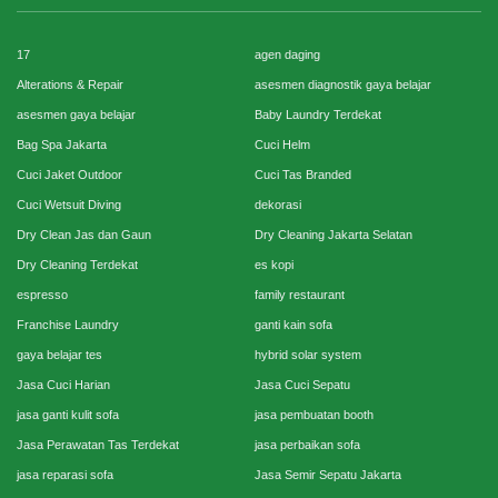
17
agen daging
Alterations & Repair
asesmen diagnostik gaya belajar
asesmen gaya belajar
Baby Laundry Terdekat
Bag Spa Jakarta
Cuci Helm
Cuci Jaket Outdoor
Cuci Tas Branded
Cuci Wetsuit Diving
dekorasi
Dry Clean Jas dan Gaun
Dry Cleaning Jakarta Selatan
Dry Cleaning Terdekat
es kopi
espresso
family restaurant
Franchise Laundry
ganti kain sofa
gaya belajar tes
hybrid solar system
Jasa Cuci Harian
Jasa Cuci Sepatu
jasa ganti kulit sofa
jasa pembuatan booth
Jasa Perawatan Tas Terdekat
jasa perbaikan sofa
jasa reparasi sofa
Jasa Semir Sepatu Jakarta