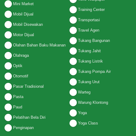
Mini Market
Training Center
Mobil Dijual
Transportasi
Mobil Disewakan
Travel Agen
Motor Dijual
Tukang Bangunan
Olahan Bahan Baku Makanan
Tukang Jahit
Olahraga
Tukang Listrik
Optik
Tukang Pompa Air
Otomotif
Tukang Urut
Pasar Tradisional
Warteg
Pasta
Warung Klontong
Paud
Yoga
Pelatihan Bela Diri
Yoga Class
Penginapan