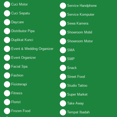
Cuci Motor
Service Handphone
Cuci Sepatu
Service Komputer
Daycare
Sewa Kamera
Distributor Pipa
Showroom Mobil
Duplikat Kunci
Showroom Motor
Event & Wedding Organizer
SMA
Event Organizer
SMP
Facial Spa
Snack
Fashion
Street Food
Fisioterapi
Studio Tattoo
Fitness
Super Market
Florist
Take Away
Frozen Food
Tempat Ibadah