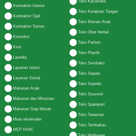
Toko Kacamata
Kontraktor Interior
Toko Kerajinan Tangan
Kontraktor Sipil
Toko Mainan Anak
Kontraktor Taman
Toko Obat Herbal
Konveksi
Toko Parfum
Kost
Toko Plastik
Laundry
Toko Sembako
Layanan Islami
Toko Sepatu
Layanan Sosial
Toko Sepeda
Makanan Anak
Toko Souvenir
Makanan dan Minuman
Toko Sparepart
Makanan Siap Masak
Toko Tanaman
Meat wholesaler
Toko Tembakau
MEP HVAC
Toko Wallpaper