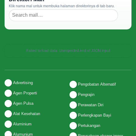
Klik nama mal untuk membuka halaman direktorinya di tab baru.
Failed to load data: Unexpected end of JSON input
Advertising
Pengobatan Alternatif
Agen Properti
Pengrajin
Agen Pulsa
Perawatan Diri
Alat Kesehatan
Perlengkapan Bayi
Aluminium
Pertukangan
Alumunium
Perusahaan ekspor-impor