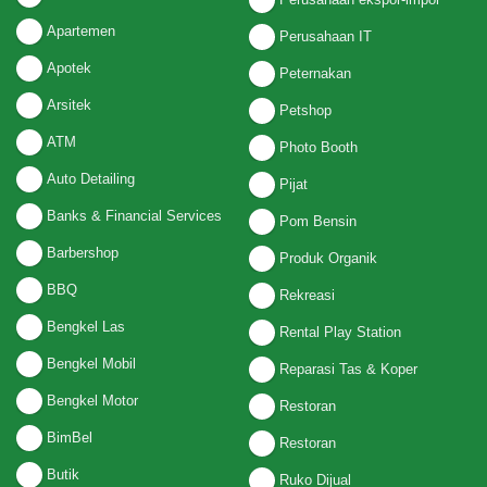
Apartemen
Perusahaan IT
Apotek
Peternakan
Arsitek
Petshop
ATM
Photo Booth
Auto Detailing
Pijat
Banks & Financial Services
Pom Bensin
Barbershop
Produk Organik
BBQ
Rekreasi
Bengkel Las
Rental Play Station
Bengkel Mobil
Reparasi Tas & Koper
Bengkel Motor
Restoran
BimBel
Restoran
Butik
Ruko Dijual