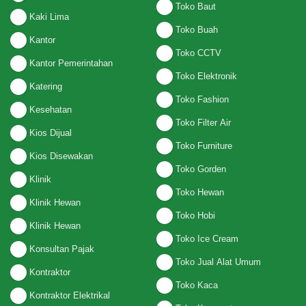
Toko Baut
Kaki Lima
Toko Buah
Kantor
Toko CCTV
Kantor Pemerintahan
Toko Elektronik
Katering
Toko Fashion
Kesehatan
Toko Filter Air
Kios Dijual
Toko Furniture
Kios Disewakan
Toko Gorden
Klinik
Toko Hewan
Klinik Hewan
Toko Hobi
Klinik Hewan
Toko Ice Cream
Konsultan Pajak
Toko Jual Alat Umum
Kontraktor
Toko Kaca
Kontraktor Elektrikal