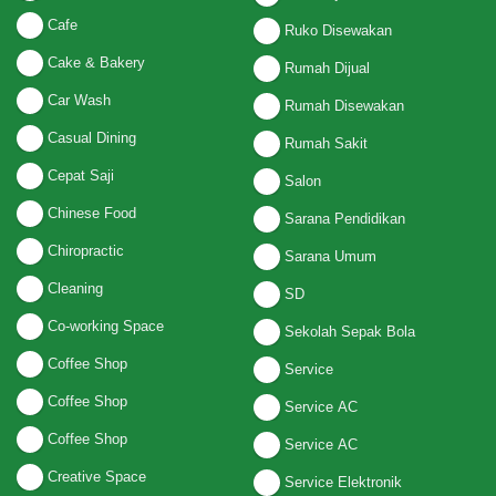
Cafe
Ruko Disewakan
Cake & Bakery
Rumah Dijual
Car Wash
Rumah Disewakan
Casual Dining
Rumah Sakit
Cepat Saji
Salon
Chinese Food
Sarana Pendidikan
Chiropractic
Sarana Umum
Cleaning
SD
Co-working Space
Sekolah Sepak Bola
Coffee Shop
Service
Coffee Shop
Service AC
Coffee Shop
Service AC
Creative Space
Service Elektronik