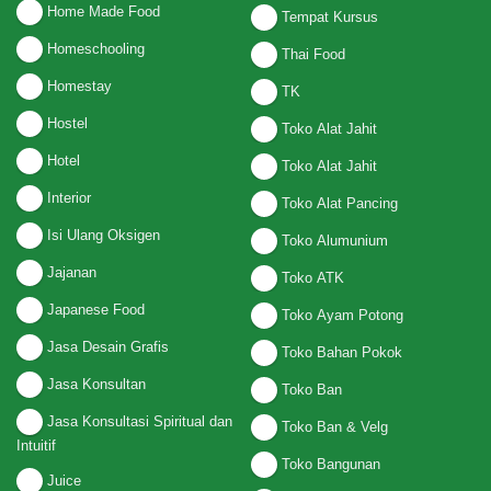
Home Made Food
Tempat Kursus
Homeschooling
Thai Food
Homestay
TK
Hostel
Toko Alat Jahit
Hotel
Toko Alat Jahit
Interior
Toko Alat Pancing
Isi Ulang Oksigen
Toko Alumunium
Jajanan
Toko ATK
Japanese Food
Toko Ayam Potong
Jasa Desain Grafis
Toko Bahan Pokok
Jasa Konsultan
Toko Ban
Jasa Konsultasi Spiritual dan
Toko Ban & Velg
Intuitif
Toko Bangunan
Juice