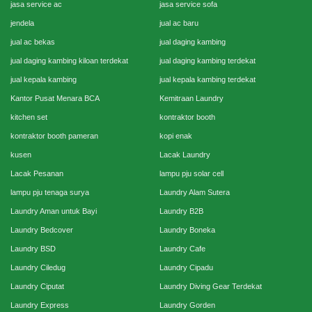
jasa service ac
jasa service sofa
jendela
jual ac baru
jual ac bekas
jual daging kambing
jual daging kambing kiloan terdekat
jual daging kambing terdekat
jual kepala kambing
jual kepala kambing terdekat
Kantor Pusat Menara BCA
Kemitraan Laundry
kitchen set
kontraktor booth
kontraktor booth pameran
kopi enak
kusen
Lacak Laundry
Lacak Pesanan
lampu pju solar cell
lampu pju tenaga surya
Laundry Alam Sutera
Laundry Aman untuk Bayi
Laundry B2B
Laundry Bedcover
Laundry Boneka
Laundry BSD
Laundry Cafe
Laundry Ciledug
Laundry Cipadu
Laundry Ciputat
Laundry Diving Gear Terdekat
Laundry Express
Laundry Gorden