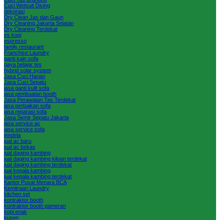
Cuci Wetsuit Diving
dekorasi
Dry Clean Jas dan Gaun
Dry Cleaning Jakarta Selatan
Dry Cleaning Terdekat
es kopi
espresso
family restaurant
Franchise Laundry
ganti kain sofa
gaya belajar tes
hybrid solar system
Jasa Cuci Harian
Jasa Cuci Sepatu
jasa ganti kulit sofa
jasa pembuatan booth
Jasa Perawatan Tas Terdekat
jasa perbaikan sofa
jasa reparasi sofa
Jasa Semir Sepatu Jakarta
jasa service ac
jasa service sofa
jendela
jual ac baru
jual ac bekas
jual daging kambing
jual daging kambing kiloan terdekat
jual daging kambing terdekat
jual kepala kambing
jual kepala kambing terdekat
Kantor Pusat Menara BCA
Kemitraan Laundry
kitchen set
kontraktor booth
kontraktor booth pameran
kopi enak
kusen