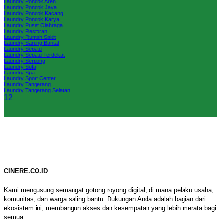
Laundry Pondok Aren
Laundry Pondok Jaya
Laundry Pondok Kacang
Laundry Pondok Karya
Laundry Pusat Olahraga
Laundry Restoran
Laundry Rumah Sakit
Laundry Sarung Bantal
Laundry Sepatu
Laundry Sepatu Terdekat
Laundry Serpong
Laundry Sofa
Laundry Spa
Laundry Sport Center
Laundry Tangerang
Laundry Tangerang Selatan
1
2
CINERE.CO.ID
Kami mengusung semangat gotong royong digital, di mana pelaku usaha,
komunitas, dan warga saling bantu. Dukungan Anda adalah bagian dari
ekosistem ini, membangun akses dan kesempatan yang lebih merata bagi
semua.