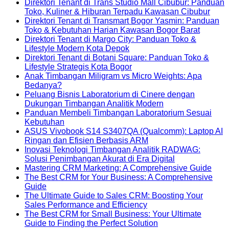
Cinere:
Butter
Perlahan?
Direktori
Bakery
Lease
Comments
Direktori Tenant di Trans Studio Mall Cibubur: Panduan
on
Ayam
di
Tenant
Keluarga
Amendment
No
Toko, Kuliner & Hiburan Terpadu Kawasan Cibubur
Menu
Goreng
Cinere:
di
Favorit
for
Com
Direktori Tenant di Transmart Bogor Yasmin: Panduan
Kopi
Crispy
Artisan
AEON
dengan
Long
on
No
Toko & Kebutuhan Harian Kawasan Bogor Barat
Kenangan
Favorit
Croissant
Mall
Pilihan
Term
Direk
Commen
Direktori Tenant di Margo City: Panduan Toko &
di
dengan
&
Sentul
Lengkap
Villa
on
Tena
No
Lifestyle Modern Kota Depok
Cinere:
Pilihan
Pastry
City:
Rental
Direktor
di
Comments
Direktori Tenant di Botani Square: Panduan Toko &
Kopi
on
Lengkap
Premium
Panduan
Bali
Tenant
Tran
No
Lifestyle Strategis Kota Bogor
Lokal
Direktori
dengan
Toko
di
Studi
Comments
Anak Timbangan Miligram vs Micro Weights: Apa
Praktis
Tenant
on
Rasa
&
Transma
Mall
No
Bedanya?
untuk
di
Direktori
Berkelas
Lifestyle
Bogor
Cibub
Comments
Peluang Bisnis Laboratorium di Cinere dengan
on
Aktivitas
Margo
Tenant
Mall
Yasmin:
Pand
No
Dukungan Timbangan Analitik Modern
Anak
Sehari-
City:
di
Bernuansa
Pandua
Toko,
Comments
Panduan Membeli Timbangan Laboratorium Sesuai
Timbangan
hari
Panduan
Botani
on
Jepang
Toko
Kulin
No
Kebutuhan
Miligram
Toko
Square:
Peluang
&
&
Comments
ASUS Vivobook S14 S3407QA (Qualcomm): Laptop AI
vs
on
&
Panduan
Bisnis
Kebutu
Hibu
No
Ringan dan Efisien Berbasis ARM
Micro
Panduan
Lifestyle
Toko
Laboratorium
Harian
Terp
Comments
Inovasi Teknologi Timbangan Analitik RADWAG:
Weights:
Membeli
Modern
&
on
di
Kawasa
Kawa
No
Solusi Penimbangan Akurat di Era Digital
Apa
Timbangan
Kota
Lifestyle
ASUS
Cinere
Bogor
Cibu
Comments
No
Mastering CRM Marketing: A Comprehensive Guide
Bedanya?
Laboratorium
Depok
Strategis
Vivobook
dengan
on
Barat
Com
The Best CRM for Your Business: A Comprehensive
Sesuai
Kota
S14
Dukungan
Inovasi
on
No
Guide
Kebutuhan
Bogor
S3407QA
Timbangan
Teknologi
Mast
Comments
The Ultimate Guide to Sales CRM: Boosting Your
on
(Qualcomm):
Analitik
Timbangan
CR
No
Sales Performance and Efficiency
The
Laptop
Modern
Analitik
Mark
Comments
The Best CRM for Small Business: Your Ultimate
Best
on
AI
RADWAG:
A
No
Guide to Finding the Perfect Solution