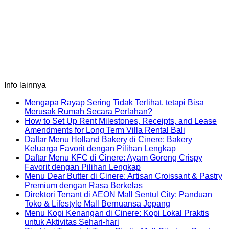
Info lainnya
Mengapa Rayap Sering Tidak Terlihat, tetapi Bisa
No
Merusak Rumah Secara Perlahan?
Comments
How to Set Up Rent Milestones, Receipts, and Lease
on
No
Amendments for Long Term Villa Rental Bali
Mengapa
Comments
Daftar Menu Holland Bakery di Cinere: Bakery
Rayap
on
No
Keluarga Favorit dengan Pilihan Lengkap
Sering
How
Comments
Daftar Menu KFC di Cinere: Ayam Goreng Crispy
Tidak
on
to
No
Favorit dengan Pilihan Lengkap
Terlihat,
Daftar
Set
Comments
Menu Dear Butter di Cinere: Artisan Croissant & Pastry
on
tetapi
Menu
Up
No
Premium dengan Rasa Berkelas
Daftar
Bisa
Holland
Rent
Comments
Direktori Tenant di AEON Mall Sentul City: Panduan
Menu
on
Merusak
Bakery
Milestones,
No
Toko & Lifestyle Mall Bernuansa Jepang
KFC
Menu
Rumah
di
Receipts,
Comments
Menu Kopi Kenangan di Cinere: Kopi Lokal Praktis
di
Dear
Secara
on
Cinere:
and
No
untuk Aktivitas Sehari-hari