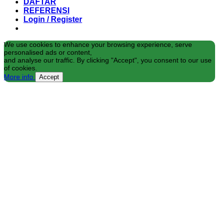
DAFTAR
REFERENSI
Login / Register
We use cookies to enhance your browsing experience, serve
personalised ads or content,
and analyse our traffic. By clicking "Accept", you consent to our use
of cookies.
More info
Accept