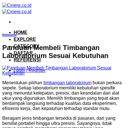
Skip
to
content
HOME
Referensi
EXPLORE
Panduan Membeli Timbangan
CATEGORY
DAFTAR
Laboratorium Sesuai Kebutuhan
REFERENSI
Login / Register
Menentukan pilihan
timbangan laboratorium
bukan perkara
sepele. Setiap laboratorium memiliki kebutuhan spesifik
yang menuntut ketepatan, presisi, dan keandalan dari alat
ukur yang digunakan. Memilih timbangan yang tepat akan
berdampak langsung terhadap kualitas data eksperimen,
efisiensi kerja, dan kepatuhan terhadap standar mutu.
Beragam jenis timbangan tersedia di pasaran, dari yang
bersifat portabel hingga ultra presisi. Sayangnya, tidak