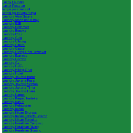
Lacak Laundry
Lacak Pesanan
lampu pju solar cell
lampu pju tenaga surya
Laundry Alam Sutera
Laundry Aman untuk Bayi
Laundry B2B
Laundry Bedcover
Laundry Boneka
Laundry BSD
Laundry Cafe
Laundry Ciledug
Laundry Cipadu
Laundry Ciputat
Laundry Diving Gear Terdekat
Laundry Express
Laundry Gorden
Laundry Gym
Laundry Helm
Laundry Hiking Gear
Laundry Hotel
Laundry Jakarta Barat
Laundry Jakarta Pusat
Laundry Jakarta Selatan
Laundry Jakarta Timur
Laundry Jakarta Utara
Laundry Karpet
Laundry Karpet Terdekat
Laundry Kasur
Laundry Kebayoran
Laundry Kiloan
Laundry Kiloan Express
Laundry Kiloan Jakarta Selatan
Laundry Kiloan Terdekat
Laundry Peralatan Camping
Laundry Peralatan Diving
Laundry Peralatan Gunung