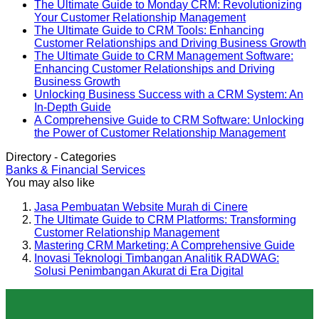
CRM
The
Ringan
Solusi
Comp
Comments
The Ultimate Guide to Monday CRM: Revolutionizing
for
Ultimate
dan
on
Penimbangan
Guid
No
Your Customer Relationship Management
Your
Guide
Efisien
The
Akurat
Comments
The Ultimate Guide to CRM Tools: Enhancing
Business:
to
Berbasis
Best
di
on
N
Customer Relationships and Driving Business Growth
A
Sales
ARM
CRM
Era
The
C
The Ultimate Guide to CRM Management Software:
Comprehensive
CRM:
for
Digital
Ultimate
on
Enhancing Customer Relationships and Driving
Guide
Boosting
Small
Guide
Th
No
Business Growth
Your
Business:
to
Ul
Comments
Unlocking Business Success with a CRM System: An
on
Sales
Your
Monday
Gu
No
In-Depth Guide
The
Performance
Ultimate
CRM:
to
Comments
A Comprehensive Guide to CRM Software: Unlocking
on
Ultimate
and
Guide
Revolutionizin
C
No
the Power of Customer Relationship Management
Unlocking
Guide
Efficiency
to
Your
To
Comm
Directory - Categories
Business
to
Finding
Customer
on
En
Banks & Financial Services
Success
CRM
the
Relationship
A
Cu
You may also like
with
Management
Perfect
Management
Compr
Re
a
Software:
Solution
Guide
an
Jasa Pembuatan Website Murah di Cinere
CRM
Enhancing
to
Dr
The Ultimate Guide to CRM Platforms: Transforming
System:
Customer
CRM
Bu
Customer Relationship Management
An
Relationships
Softwa
Gr
Mastering CRM Marketing: A Comprehensive Guide
In-
and
Unlock
Inovasi Teknologi Timbangan Analitik RADWAG:
Depth
Driving
the
Solusi Penimbangan Akurat di Era Digital
Guide
Business
Power
Growth
of
Custo
Relati