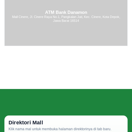
ATM Bank Danamon
Mall Cinere, Jl. Cinere Raya No.1, Pangkalan Jati, Kec. Cinere, Kota Depok,
Jawa Barat 16514
Direktori Mall
Klik nama mal untuk membuka halaman direktorinya di tab baru.