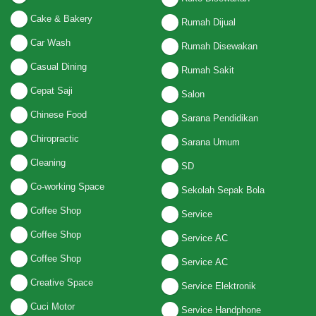
Cake & Bakery
Rumah Dijual
Car Wash
Rumah Disewakan
Casual Dining
Rumah Sakit
Cepat Saji
Salon
Chinese Food
Sarana Pendidikan
Chiropractic
Sarana Umum
Cleaning
SD
Co-working Space
Sekolah Sepak Bola
Coffee Shop
Service
Coffee Shop
Service AC
Coffee Shop
Service AC
Creative Space
Service Elektronik
Cuci Motor
Service Handphone