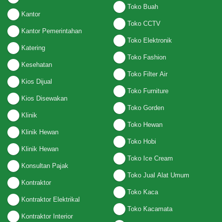
Toko Buah
Kantor
Toko CCTV
Kantor Pemerintahan
Toko Elektronik
Katering
Toko Fashion
Kesehatan
Toko Filter Air
Kios Dijual
Toko Furniture
Kios Disewakan
Toko Gorden
Klinik
Toko Hewan
Klinik Hewan
Toko Hobi
Klinik Hewan
Toko Ice Cream
Konsultan Pajak
Toko Jual Alat Umum
Kontraktor
Toko Kaca
Kontraktor Elektrikal
Toko Kacamata
Kontraktor Interior