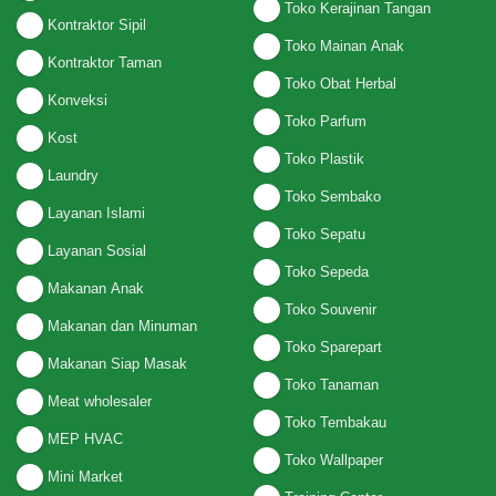
Toko Kerajinan Tangan
Kontraktor Sipil
Toko Mainan Anak
Kontraktor Taman
Toko Obat Herbal
Konveksi
Toko Parfum
Kost
Toko Plastik
Laundry
Toko Sembako
Layanan Islami
Toko Sepatu
Layanan Sosial
Toko Sepeda
Makanan Anak
Toko Souvenir
Makanan dan Minuman
Toko Sparepart
Makanan Siap Masak
Toko Tanaman
Meat wholesaler
Toko Tembakau
MEP HVAC
Toko Wallpaper
Mini Market