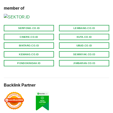
member of
SERPONG.CO.ID
LEMBANG.CO.ID
CINERE.CO.ID
KUTA.CO.ID
BINTARO.CO.ID
UBUD.CO.ID
KEMANG.CO.ID
SEMINYAK.CO.ID
PONDOKINDAH.ID
JIMBARAN.CO.ID
Backlink Partner