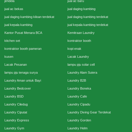
jendela
jual ac baru
jual ac bekas
jual daging kambing
jual daging kambing kiloan terdekat
jual daging kambing terdekat
jual kepala kambing
jual kepala kambing terdekat
Kantor Pusat Menara BCA
Kemitraan Laundry
kitchen set
kontraktor booth
kontraktor booth pameran
kopi enak
kusen
Lacak Laundry
Lacak Pesanan
lampu pju solar cell
lampu pju tenaga surya
Laundry Alam Sutera
Laundry Aman untuk Bayi
Laundry B2B
Laundry Bedcover
Laundry Boneka
Laundry BSD
Laundry Cafe
Laundry Ciledug
Laundry Cipadu
Laundry Ciputat
Laundry Diving Gear Terdekat
Laundry Express
Laundry Gorden
Laundry Gym
Laundry Helm