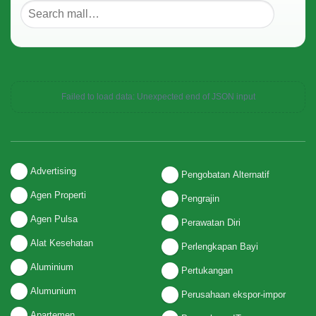
Failed to load data: Unexpected end of JSON input
Advertising
Pengobatan Alternatif
Agen Properti
Pengrajin
Agen Pulsa
Perawatan Diri
Alat Kesehatan
Perlengkapan Bayi
Aluminium
Pertukangan
Alumunium
Perusahaan ekspor-impor
Apartemen