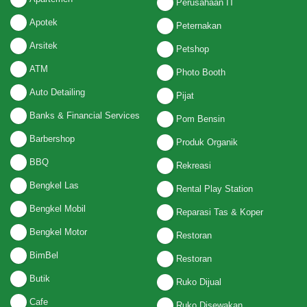
Perusahaan IT
Apotek
Peternakan
Arsitek
Petshop
ATM
Photo Booth
Auto Detailing
Pijat
Banks & Financial Services
Pom Bensin
Barbershop
Produk Organik
BBQ
Rekreasi
Bengkel Las
Rental Play Station
Bengkel Mobil
Reparasi Tas & Koper
Bengkel Motor
Restoran
BimBel
Restoran
Butik
Ruko Dijual
Cafe
Ruko Disewakan