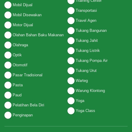
Training Center
Mobil Dijual
Transportasi
Mobil Disewakan
Travel Agen
Motor Dijual
Tukang Bangunan
Olahan Bahan Baku Makanan
Tukang Jahit
Olahraga
Tukang Listrik
Optik
Tukang Pompa Air
Otomotif
Tukang Urut
Pasar Tradisional
Warteg
Pasta
Warung Klontong
Paud
Yoga
Pelatihan Bela Diri
Yoga Class
Penginapan