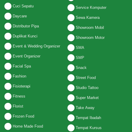
Cuci Sepatu
Service Komputer
Daycare
Sewa Kamera
Distributor Pipa
Showroom Mobil
Duplikat Kunci
Showroom Motor
Event & Wedding Organizer
SMA
Event Organizer
SMP
Facial Spa
Snack
Fashion
Street Food
Fisioterapi
Studio Tattoo
Fitness
Super Market
Florist
Take Away
Frozen Food
Tempat Ibadah
Home Made Food
Tempat Kursus