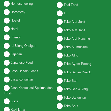
Homeschooling
Thai Food
Homestay
TK
Hostel
Toko Alat Jahit
Hotel
Toko Alat Jahit
Interior
Toko Alat Pancing
Isi Ulang Oksigen
Toko Alumunium
Jajanan
Toko ATK
Japanese Food
Toko Ayam Potong
Jasa Desain Grafis
Toko Bahan Pokok
Jasa Konsultan
Toko Ban
Jasa Konsultasi Spiritual dan
Toko Ban & Velg
Intuitif
Toko Bangunan
Juice
Toko Baut
Kaki Lima