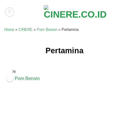
Skip
to
content
Home
»
CINERE
»
Pom Bensin
»
Pertamina
Pertamina
78
Pom Bensin