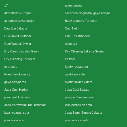
17
agen daging
Alterations & Repair
asesmen diagnostik gaya belajar
asesmen gaya belajar
Baby Laundry Terdekat
Bag Spa Jakarta
Cuci Helm
Cuci Jaket Outdoor
Cuci Tas Branded
Cuci Wetsuit Diving
dekorasi
Dry Clean Jas dan Gaun
Dry Cleaning Jakarta Selatan
Dry Cleaning Terdekat
es kopi
espresso
family restaurant
Franchise Laundry
ganti kain sofa
gaya belajar tes
hybrid solar system
Jasa Cuci Harian
Jasa Cuci Sepatu
jasa ganti kulit sofa
jasa pembuatan booth
Jasa Perawatan Tas Terdekat
jasa perbaikan sofa
jasa reparasi sofa
Jasa Semir Sepatu Jakarta
jasa service ac
jasa service sofa