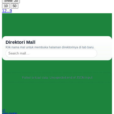
Show: 20
10
50
1
2
...
9
Direktori Mall
Klik nama mal untuk membuka halaman direktorinya di tab baru.
Failed to load data: Unexpected end of JSON input
17
agen daging