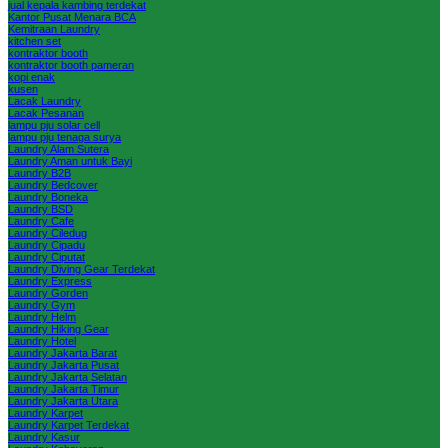
jual kepala kambing terdekat
Kantor Pusat Menara BCA
Kemitraan Laundry
kitchen set
kontraktor booth
kontraktor booth pameran
kopi enak
kusen
Lacak Laundry
Lacak Pesanan
lampu pju solar cell
lampu pju tenaga surya
Laundry Alam Sutera
Laundry Aman untuk Bayi
Laundry B2B
Laundry Bedcover
Laundry Boneka
Laundry BSD
Laundry Cafe
Laundry Ciledug
Laundry Cipadu
Laundry Ciputat
Laundry Diving Gear Terdekat
Laundry Express
Laundry Gorden
Laundry Gym
Laundry Helm
Laundry Hiking Gear
Laundry Hotel
Laundry Jakarta Barat
Laundry Jakarta Pusat
Laundry Jakarta Selatan
Laundry Jakarta Timur
Laundry Jakarta Utara
Laundry Karpet
Laundry Karpet Terdekat
Laundry Kasur