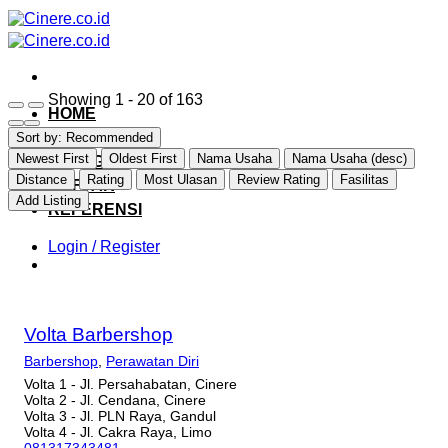
Skip
to
content
Showing 1 - 20 of 163
HOME
EXPLORE
Sort by:
Recommended
Newest First
Oldest First
Nama Usaha
Nama Usaha (desc)
CATEGORY
Distance
Rating
Most Ulasan
Review Rating
Fasilitas
DAFTAR
Add Listing
REFERENSI
Login / Register
Volta Barbershop
Barbershop
,
Perawatan Diri
Volta 1 - Jl. Persahabatan, Cinere
Volta 2 - Jl. Cendana, Cinere
Volta 3 - Jl. PLN Raya, Gandul
Volta 4 - Jl. Cakra Raya, Limo