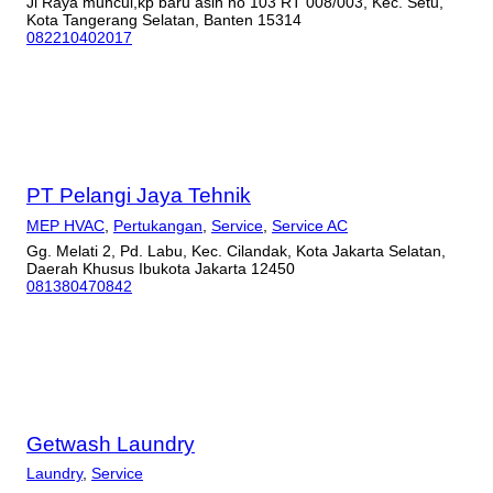
Jl Raya muncul,kp baru asih no 103 RT 008/003, Kec. Setu,
Kota Tangerang Selatan, Banten 15314
082210402017
PT Pelangi Jaya Tehnik
MEP HVAC
,
Pertukangan
,
Service
,
Service AC
Gg. Melati 2, Pd. Labu, Kec. Cilandak, Kota Jakarta Selatan,
Daerah Khusus Ibukota Jakarta 12450
081380470842
Getwash Laundry
Laundry
,
Service