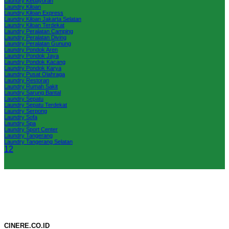
Laundry Kebayoran
Laundry Kiloan
Laundry Kiloan Express
Laundry Kiloan Jakarta Selatan
Laundry Kiloan Terdekat
Laundry Peralatan Camping
Laundry Peralatan Diving
Laundry Peralatan Gunung
Laundry Pondok Aren
Laundry Pondok Jaya
Laundry Pondok Kacang
Laundry Pondok Karya
Laundry Pusat Olahraga
Laundry Restoran
Laundry Rumah Sakit
Laundry Sarung Bantal
Laundry Sepatu
Laundry Sepatu Terdekat
Laundry Serpong
Laundry Sofa
Laundry Spa
Laundry Sport Center
Laundry Tangerang
Laundry Tangerang Selatan
1
2
CINERE.CO.ID