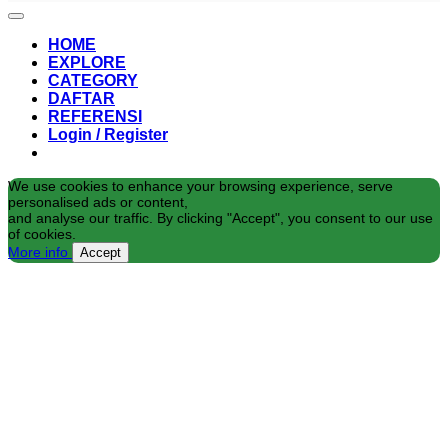
HOME
EXPLORE
CATEGORY
DAFTAR
REFERENSI
Login / Register
We use cookies to enhance your browsing experience, serve
personalised ads or content,
and analyse our traffic. By clicking "Accept", you consent to our use
of cookies.
More info
Accept