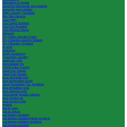
Alterations & Repair
asesmen diagnostik gaya belajar
asesmen gaya belajar
Baby Laundry Terdekat
Bag Spa Jakarta
Cuci Helm
Cuci Jaket Outdoor
Cuci Tas Branded
Cuci Wetsuit Diving
dekorasi
Dry Clean Jas dan Gaun
Dry Cleaning Jakarta Selatan
Dry Cleaning Terdekat
es kopi
espresso
family restaurant
Franchise Laundry
ganti kain sofa
gaya belajar tes
hybrid solar system
Jasa Cuci Harian
Jasa Cuci Sepatu
jasa ganti kulit sofa
jasa pembuatan booth
Jasa Perawatan Tas Terdekat
jasa perbaikan sofa
jasa reparasi sofa
Jasa Semir Sepatu Jakarta
jasa service ac
jasa service sofa
jendela
jual ac baru
jual ac bekas
jual daging kambing
jual daging kambing kiloan terdekat
jual daging kambing terdekat
jual kepala kambing