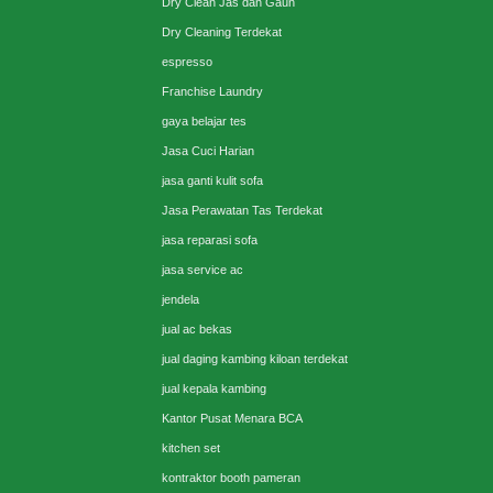
Dry Clean Jas dan Gaun
Dry Cleaning Terdekat
espresso
Franchise Laundry
gaya belajar tes
Jasa Cuci Harian
jasa ganti kulit sofa
Jasa Perawatan Tas Terdekat
jasa reparasi sofa
jasa service ac
jendela
jual ac bekas
jual daging kambing kiloan terdekat
jual kepala kambing
Kantor Pusat Menara BCA
kitchen set
kontraktor booth pameran