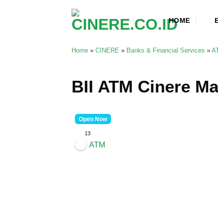
Skip
to
HOME
content
Home
»
CINERE
»
Banks & Financial Services
»
A
BII ATM Cinere Ma
Open Now
13
ATM