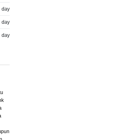
l day
l day
l day
tu
nk
a
a
upun
n