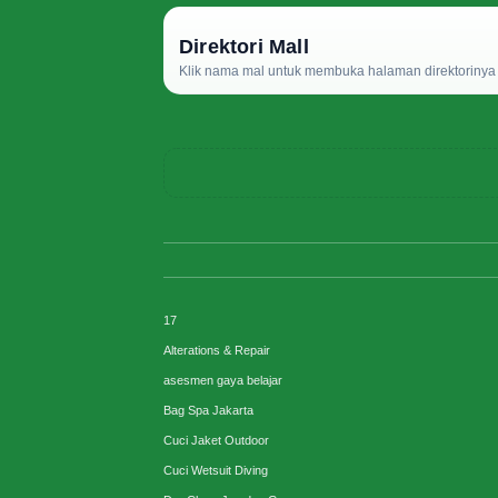
Direktori Mall
Klik nama mal untuk membuka halaman direktorinya d
17
Alterations & Repair
asesmen gaya belajar
Bag Spa Jakarta
Cuci Jaket Outdoor
Cuci Wetsuit Diving