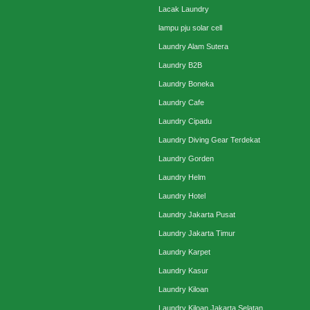
Lacak Laundry
lampu pju solar cell
Laundry Alam Sutera
Laundry B2B
Laundry Boneka
Laundry Cafe
Laundry Cipadu
Laundry Diving Gear Terdekat
Laundry Gorden
Laundry Helm
Laundry Hotel
Laundry Jakarta Pusat
Laundry Jakarta Timur
Laundry Karpet
Laundry Kasur
Laundry Kiloan
Laundry Kiloan Jakarta Selatan