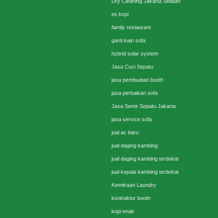
Dry Cleaning Jakarta Selatan
es kopi
family restaurant
ganti kain sofa
hybrid solar system
Jasa Cuci Sepatu
jasa pembuatan booth
jasa perbaikan sofa
Jasa Semir Sepatu Jakarta
jasa service sofa
jual ac baru
jual daging kambing
jual daging kambing terdekat
jual kepala kambing terdekat
Kemitraan Laundry
kontraktor booth
kopi enak