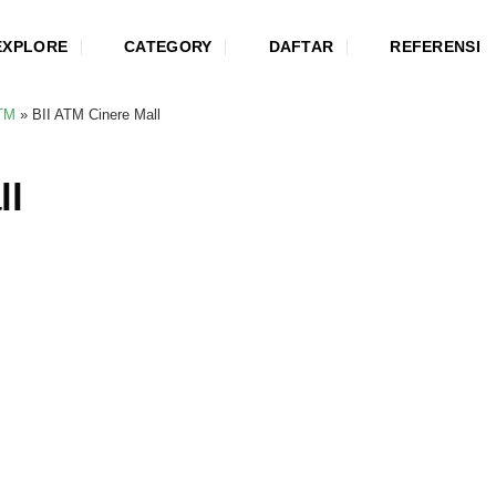
EXPLORE
CATEGORY
DAFTAR
REFERENSI
TM
»
BII ATM Cinere Mall
ll