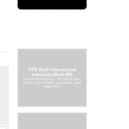
ATM Bank Internasional
Indonesia (Bank BII)
Ruko Cinere Bl. A No. 6, JL. Cinere Raya,
Cinere, Cinere, Depok, Kota Depok, Jawa
Barat 16514