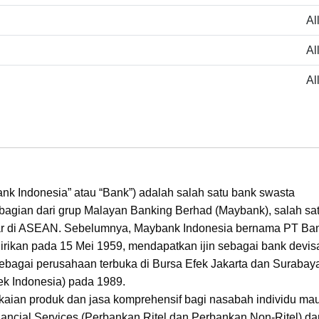
Al
Al
Al
k Indonesia” atau “Bank”) adalah salah satu bank swasta
bagian dari grup Malayan Banking Berhad (Maybank), salah sa
ar di ASEAN. Sebelumnya, Maybank Indonesia bernama PT Ba
idirikan pada 15 Mei 1959, mendapatkan ijin sebagai bank devis
bagai perusahaan terbuka di Bursa Efek Jakarta dan Surabay
ek Indonesia) pada 1989.
aian produk dan jasa komprehensif bagi nasabah individu ma
ancial Services (Perbankan Ritel dan Perbankan Non-Ritel) da