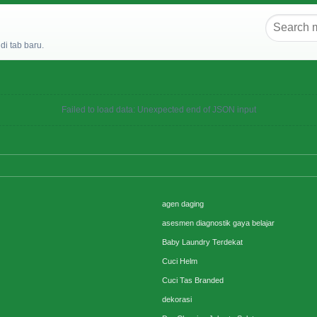
i tab baru.
Failed to load data: Unexpected end of JSON input
agen daging
asesmen diagnostik gaya belajar
Baby Laundry Terdekat
Cuci Helm
Cuci Tas Branded
dekorasi