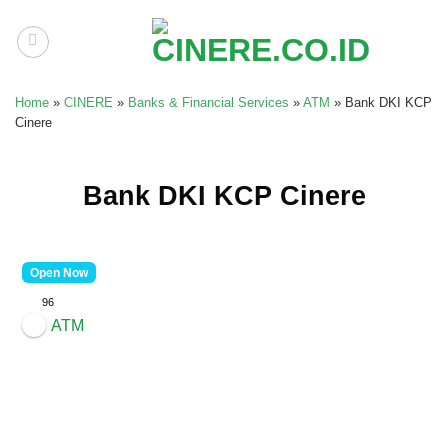
Skip
to
content
Home
»
CINERE
»
Banks & Financial Services
»
ATM
»
Bank DKI KCP
Cinere
Bank DKI KCP Cinere
Open Now
96
ATM