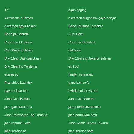
17
agen daging
Alterations & Repair
asesmen diagnostik gaya belajar
asesmen gaya belajar
Baby Laundry Terdekat
Bag Spa Jakarta
Cuci Helm
Cuci Jaket Outdoor
Cuci Tas Branded
Cuci Wetsuit Diving
dekorasi
Dry Clean Jas dan Gaun
Dry Cleaning Jakarta Selatan
Dry Cleaning Terdekat
es kopi
espresso
family restaurant
Franchise Laundry
ganti kain sofa
gaya belajar tes
hybrid solar system
Jasa Cuci Harian
Jasa Cuci Sepatu
jasa ganti kulit sofa
jasa pembuatan booth
Jasa Perawatan Tas Terdekat
jasa perbaikan sofa
jasa reparasi sofa
Jasa Semir Sepatu Jakarta
jasa service ac
jasa service sofa