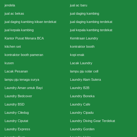
jendela
jual ac baru
jual ac bekas
jual daging kambing
jual daging kambing kiloan terdekat
jual daging kambing terdekat
jual kepala kambing
jual kepala kambing terdekat
Kantor Pusat Menara BCA
Kemitraan Laundry
kitchen set
kontraktor booth
kontraktor booth pameran
kopi enak
kusen
Lacak Laundry
Lacak Pesanan
lampu pju solar cell
lampu pju tenaga surya
Laundry Alam Sutera
Laundry Aman untuk Bayi
Laundry B2B
Laundry Bedcover
Laundry Boneka
Laundry BSD
Laundry Cafe
Laundry Ciledug
Laundry Cipadu
Laundry Ciputat
Laundry Diving Gear Terdekat
Laundry Express
Laundry Gorden