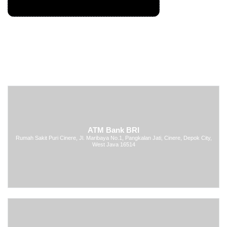
ATM Bank BRI
Rumah Sakit Puri Cinere, Jl. Maribaya No.1, Pangkalan Jati, Cinere, Depok City,
West Java 16514