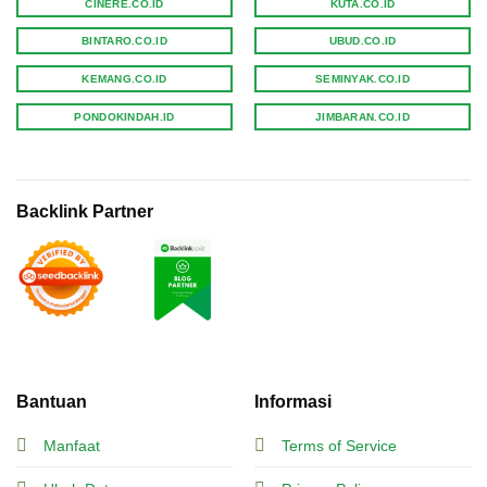
CINERE.CO.ID
KUTA.CO.ID
BINTARO.CO.ID
UBUD.CO.ID
KEMANG.CO.ID
SEMINYAK.CO.ID
PONDOKINDAH.ID
JIMBARAN.CO.ID
Backlink Partner
Bantuan
Informasi
Manfaat
Terms of Service