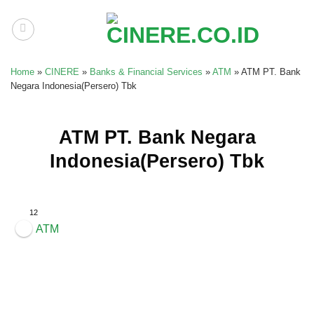
Skip
to
content
Home
»
CINERE
»
Banks & Financial Services
»
ATM
»
ATM PT. Bank
Negara Indonesia(Persero) Tbk
ATM PT. Bank Negara
Indonesia(Persero) Tbk
12
ATM