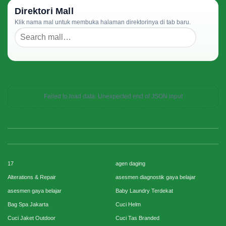
Direktori Mall
Klik nama mal untuk membuka halaman direktorinya di tab baru.
Failed to load data: Unexpected end of JSON input
17
agen daging
Alterations & Repair
asesmen diagnostik gaya belajar
asesmen gaya belajar
Baby Laundry Terdekat
Bag Spa Jakarta
Cuci Helm
Cuci Jaket Outdoor
Cuci Tas Branded