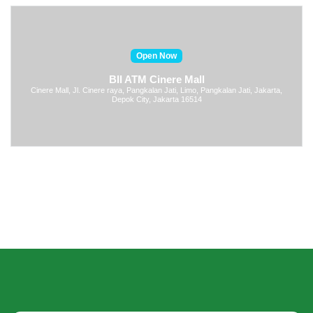
Open Now
BII ATM Cinere Mall
Cinere Mall, Jl. Cinere raya, Pangkalan Jati, Limo, Pangkalan Jati, Jakarta,
Depok City, Jakarta 16514