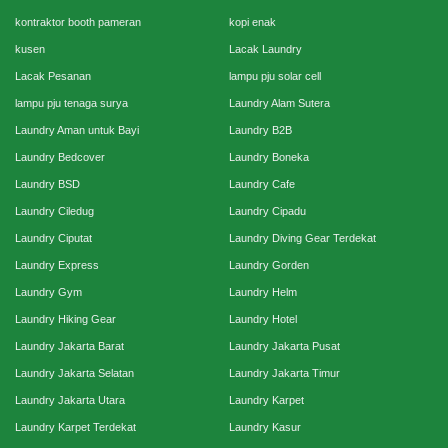
kontraktor booth pameran
kopi enak
kusen
Lacak Laundry
Lacak Pesanan
lampu pju solar cell
lampu pju tenaga surya
Laundry Alam Sutera
Laundry Aman untuk Bayi
Laundry B2B
Laundry Bedcover
Laundry Boneka
Laundry BSD
Laundry Cafe
Laundry Ciledug
Laundry Cipadu
Laundry Ciputat
Laundry Diving Gear Terdekat
Laundry Express
Laundry Gorden
Laundry Gym
Laundry Helm
Laundry Hiking Gear
Laundry Hotel
Laundry Jakarta Barat
Laundry Jakarta Pusat
Laundry Jakarta Selatan
Laundry Jakarta Timur
Laundry Jakarta Utara
Laundry Karpet
Laundry Karpet Terdekat
Laundry Kasur