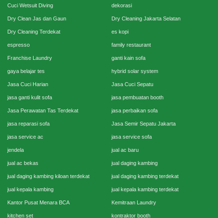
Cuci Wetsuit Diving
dekorasi
Dry Clean Jas dan Gaun
Dry Cleaning Jakarta Selatan
Dry Cleaning Terdekat
es kopi
espresso
family restaurant
Franchise Laundry
ganti kain sofa
gaya belajar tes
hybrid solar system
Jasa Cuci Harian
Jasa Cuci Sepatu
jasa ganti kulit sofa
jasa pembuatan booth
Jasa Perawatan Tas Terdekat
jasa perbaikan sofa
jasa reparasi sofa
Jasa Semir Sepatu Jakarta
jasa service ac
jasa service sofa
jendela
jual ac baru
jual ac bekas
jual daging kambing
jual daging kambing kiloan terdekat
jual daging kambing terdekat
jual kepala kambing
jual kepala kambing terdekat
Kantor Pusat Menara BCA
Kemitraan Laundry
kitchen set
kontraktor booth