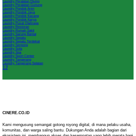
Laundry Peralatan Diving
Laundry Peralatan Gunung
Laundry Pondok Aren
Laundry Pondok Jaya
Laundry Pondok Kacang
Laundry Pondok Karya
Laundry Pusat Olahraga
Laundry Restoran
Laundry Rumah Sakit
Laundry Sarung Bantal
Laundry Sepatu
Laundry Sepatu Terdekat
Laundry Serpong
Laundry Sofa
Laundry Spa
Laundry Sport Center
Laundry Tangerang
Laundry Tangerang Selatan
1
2
CINERE.CO.ID
Kami mengusung semangat gotong royong digital, di mana pelaku usaha,
komunitas, dan warga saling bantu. Dukungan Anda adalah bagian dari
ekosistem ini, membangun akses dan kesempatan yang lebih merata bagi