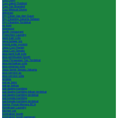
Cuci Jaket Outdoor
Cuci Tas Branded
Cuci Wetsuit Diving
dekorasi
Dry Clean Jas dan Gaun
Dry Cleaning Jakarta Selatan
Dry Cleaning Terdekat
es kopi
espresso
family restaurant
Franchise Laundry
ganti kain sofa
gaya belajar tes
hybrid solar system
Jasa Cuci Harian
Jasa Cuci Sepatu
jasa ganti kulit sofa
jasa pembuatan booth
Jasa Perawatan Tas Terdekat
jasa perbaikan sofa
jasa reparasi sofa
Jasa Semir Sepatu Jakarta
jasa service ac
jasa service sofa
jendela
jual ac baru
jual ac bekas
jual daging kambing
jual daging kambing kiloan terdekat
jual daging kambing terdekat
jual kepala kambing
jual kepala kambing terdekat
Kantor Pusat Menara BCA
Kemitraan Laundry
kitchen set
kontraktor booth
kontraktor booth pameran