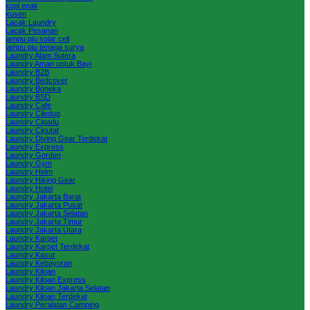
kopi enak
kusen
Lacak Laundry
Lacak Pesanan
lampu pju solar cell
lampu pju tenaga surya
Laundry Alam Sutera
Laundry Aman untuk Bayi
Laundry B2B
Laundry Bedcover
Laundry Boneka
Laundry BSD
Laundry Cafe
Laundry Ciledug
Laundry Cipadu
Laundry Ciputat
Laundry Diving Gear Terdekat
Laundry Express
Laundry Gorden
Laundry Gym
Laundry Helm
Laundry Hiking Gear
Laundry Hotel
Laundry Jakarta Barat
Laundry Jakarta Pusat
Laundry Jakarta Selatan
Laundry Jakarta Timur
Laundry Jakarta Utara
Laundry Karpet
Laundry Karpet Terdekat
Laundry Kasur
Laundry Kebayoran
Laundry Kiloan
Laundry Kiloan Express
Laundry Kiloan Jakarta Selatan
Laundry Kiloan Terdekat
Laundry Peralatan Camping