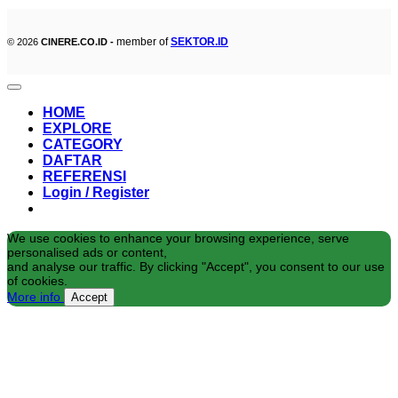
member of
SEKTOR.ID
© 2026
CINERE.CO.ID -
HOME
EXPLORE
CATEGORY
DAFTAR
REFERENSI
Login / Register
We use cookies to enhance your browsing experience, serve
personalised ads or content,
and analyse our traffic. By clicking "Accept", you consent to our use
of cookies.
More info
Accept