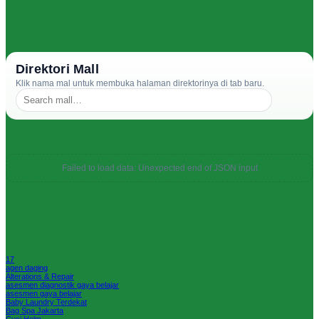
Direktori Mall
Klik nama mal untuk membuka halaman direktorinya di tab baru.
Failed to load data: Unexpected end of JSON input
17
agen daging
Alterations & Repair
asesmen diagnostik gaya belajar
asesmen gaya belajar
Baby Laundry Terdekat
Bag Spa Jakarta
Cuci Helm