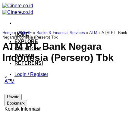
Skip
to
content
Home
»
CINERE
»
Banks & Financial Services
»
ATM
»
ATM PT. Bank
HOME
Negara Indonesia (Persero) Tbk
EXPLORE
ATM PT. Bank Negara
CATEGORY
Indonesia (Persero) Tbk
DAFTAR
REFERENSI
Login / Register
5
ATM
Upvote
Bookmark
Kontak Informasi