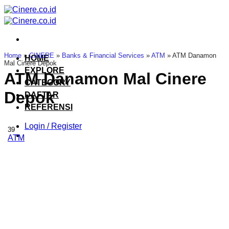
Skip
to
content
Home
»
CINERE
»
Banks & Financial Services
»
ATM
»
ATM Danamon
HOME
Mal Cinere Depok
EXPLORE
ATM Danamon Mal Cinere
CATEGORY
Depok
DAFTAR
REFERENSI
Login / Register
39
ATM