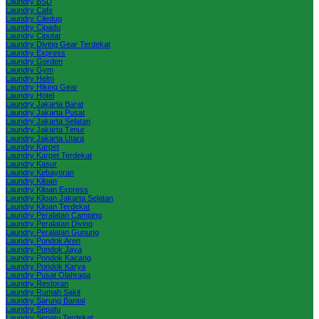
Laundry BSD
Laundry Cafe
Laundry Ciledug
Laundry Cipadu
Laundry Ciputat
Laundry Diving Gear Terdekat
Laundry Express
Laundry Gorden
Laundry Gym
Laundry Helm
Laundry Hiking Gear
Laundry Hotel
Laundry Jakarta Barat
Laundry Jakarta Pusat
Laundry Jakarta Selatan
Laundry Jakarta Timur
Laundry Jakarta Utara
Laundry Karpet
Laundry Karpet Terdekat
Laundry Kasur
Laundry Kebayoran
Laundry Kiloan
Laundry Kiloan Express
Laundry Kiloan Jakarta Selatan
Laundry Kiloan Terdekat
Laundry Peralatan Camping
Laundry Peralatan Diving
Laundry Peralatan Gunung
Laundry Pondok Aren
Laundry Pondok Jaya
Laundry Pondok Kacang
Laundry Pondok Karya
Laundry Pusat Olahraga
Laundry Restoran
Laundry Rumah Sakit
Laundry Sarung Bantal
Laundry Sepatu
Laundry Sepatu Terdekat