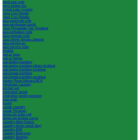
ganti kain sofa
gaya belajar tes
hybrid solar system
Jasa Cuci Harian
Jasa Cuci Sepatu
jasa ganti kulit sofa
jasa pembuatan booth
Jasa Perawatan Tas Terdekat
jasa perbaikan sofa
jasa reparasi sofa
Jasa Semir Sepatu Jakarta
jasa service ac
jasa service sofa
jendela
jual ac baru
jual ac bekas
jual daging kambing
jual daging kambing kiloan terdekat
jual daging kambing terdekat
jual kepala kambing
jual kepala kambing terdekat
Kantor Pusat Menara BCA
Kemitraan Laundry
kitchen set
kontraktor booth
kontraktor booth pameran
kopi enak
kusen
Lacak Laundry
Lacak Pesanan
lampu pju solar cell
lampu pju tenaga surya
Laundry Alam Sutera
Laundry Aman untuk Bayi
Laundry B2B
Laundry Bedcover
Laundry Boneka