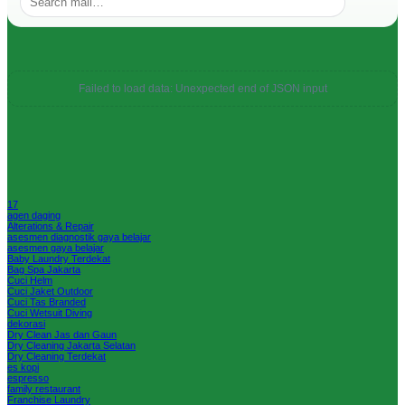
Failed to load data: Unexpected end of JSON input
17
agen daging
Alterations & Repair
asesmen diagnostik gaya belajar
asesmen gaya belajar
Baby Laundry Terdekat
Bag Spa Jakarta
Cuci Helm
Cuci Jaket Outdoor
Cuci Tas Branded
Cuci Wetsuit Diving
dekorasi
Dry Clean Jas dan Gaun
Dry Cleaning Jakarta Selatan
Dry Cleaning Terdekat
es kopi
espresso
family restaurant
Franchise Laundry