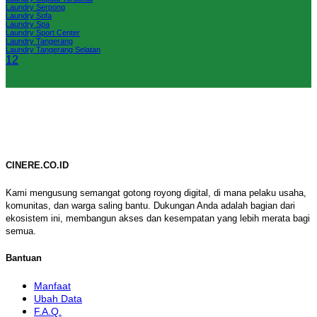
Laundry Serpong
Laundry Sofa
Laundry Spa
Laundry Sport Center
Laundry Tangerang
Laundry Tangerang Selatan
1
2
CINERE.CO.ID
Kami mengusung semangat gotong royong digital, di mana pelaku usaha,
komunitas, dan warga saling bantu. Dukungan Anda adalah bagian dari
ekosistem ini, membangun akses dan kesempatan yang lebih merata bagi
semua.
Bantuan
Manfaat
Ubah Data
F.A.Q.