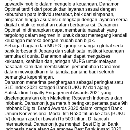
upwardly mobile dalam mengelola keuangan. Danamon
Optimal terdiri dari produk dan layanan sesuai dengan
kebutuhan para individu tersebut, baik dari simpanan,
pinjaman hingga asuransi dilengkapi dengan layanan serba
digital untuk kemudahan dalam bertransaksi. Danamon
Optimal ini diharapkan dapat membantu nasabah yang
tergolong dalam segmen ini untuk dapat memegang kendali
keuangan mereka dengan mudah dan bijak.
Sebagai bagian dari MUFG , group keuangan global serta
bank terbesar di Jepang dan salah satu institusi keuangan
termuka di dunia, Danamon akan dapat mengakses
kekuatan, keahlian dan jaringan MUFG untuk melayani
nasabah kami dan memfasilitasi pertumbuhan Danamon
dalam mewujudkan nilai jangka panjang bagi seluruh
pemangku kepentingan.
Danamon menerima penghargaan sebagai peringkat satu
SLE Index 2021 kategori Bank BUKU IV dari ajang
Satisfaction Loyalty Engagement Awards 2021 yang
diselenggarakan oleh Marketing Research Indonesia dan
Infobank. Danamon juga meraih peringkat pertama pada 9th
Infobank Digital Brand Awards 2020 dalam kategori Bank
Umum Konvensional Modal Inti Rp30 triliun ke atas (BUKU
IV) dengan aset di bawah Rp 500 triliun. Di kancah
internasional, Danamon juga menjadi Best Digital Bank
Indonesia pada ajang Asiamoney Best Bank Award 2020.