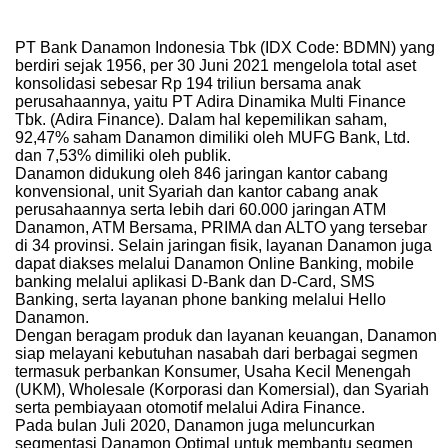
PT Bank Danamon Indonesia Tbk (IDX Code: BDMN) yang
berdiri sejak 1956, per 30 Juni 2021 mengelola total aset
konsolidasi sebesar Rp 194 triliun bersama anak
perusahaannya, yaitu PT Adira Dinamika Multi Finance
Tbk. (Adira Finance). Dalam hal kepemilikan saham,
92,47% saham Danamon dimiliki oleh MUFG Bank, Ltd.
dan 7,53% dimiliki oleh publik.
Danamon didukung oleh 846 jaringan kantor cabang
konvensional, unit Syariah dan kantor cabang anak
perusahaannya serta lebih dari 60.000 jaringan ATM
Danamon, ATM Bersama, PRIMA dan ALTO yang tersebar
di 34 provinsi. Selain jaringan fisik, layanan Danamon juga
dapat diakses melalui Danamon Online Banking, mobile
banking melalui aplikasi D-Bank dan D-Card, SMS
Banking, serta layanan phone banking melalui Hello
Danamon.
Dengan beragam produk dan layanan keuangan, Danamon
siap melayani kebutuhan nasabah dari berbagai segmen
termasuk perbankan Konsumer, Usaha Kecil Menengah
(UKM), Wholesale (Korporasi dan Komersial), dan Syariah
serta pembiayaan otomotif melalui Adira Finance.
Pada bulan Juli 2020, Danamon juga meluncurkan
segmentasi Danamon Optimal untuk membantu segmen