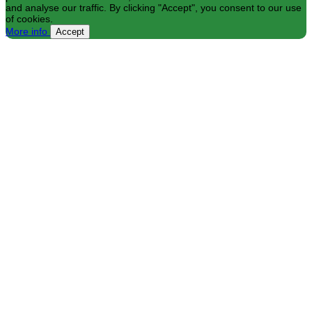
and analyse our traffic. By clicking "Accept", you consent to our use
of cookies.
More info
Accept