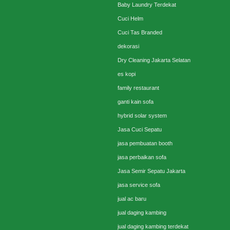
Baby Laundry Terdekat
Cuci Helm
Cuci Tas Branded
dekorasi
Dry Cleaning Jakarta Selatan
es kopi
family restaurant
ganti kain sofa
hybrid solar system
Jasa Cuci Sepatu
jasa pembuatan booth
jasa perbaikan sofa
Jasa Semir Sepatu Jakarta
jasa service sofa
jual ac baru
jual daging kambing
jual daging kambing terdekat