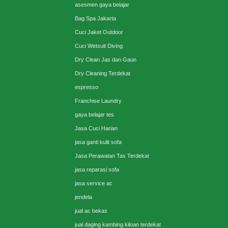
asesmen gaya belajar
Bag Spa Jakarta
Cuci Jaket Outdoor
Cuci Wetsuit Diving
Dry Clean Jas dan Gaun
Dry Cleaning Terdekat
espresso
Franchise Laundry
gaya belajar tes
Jasa Cuci Harian
jasa ganti kulit sofa
Jasa Perawatan Tas Terdekat
jasa reparasi sofa
jasa service ac
jendela
jual ac bekas
jual daging kambing kiloan terdekat