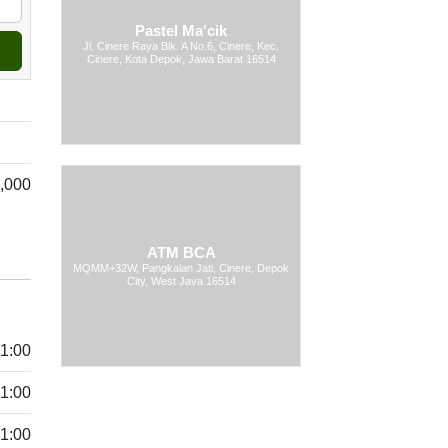
Pastel Ma'cik
Jl. Cinere Raya Blk. A No.6, Cinere, Kec.
Cinere, Kota Depok, Jawa Barat 16514
,000
ATM BCA
MQMM+32W, Pangkalan Jati, Cinere, Depok
City, West Java 16514
21:00
21:00
21:00