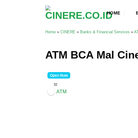
Skip
to
HOME
content
Home
»
CINERE
»
Banks & Financial Services
»
A
ATM BCA Mal Cin
Open Now
32
ATM