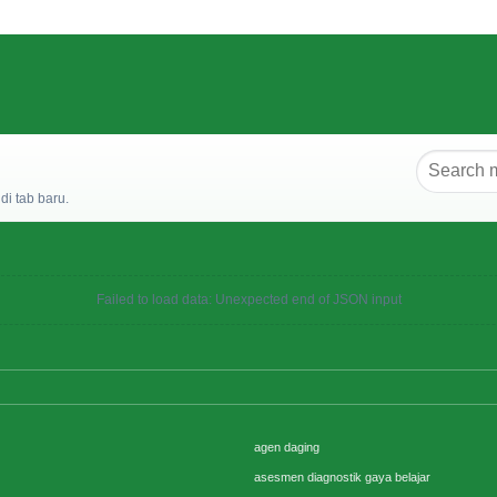
i tab baru.
Failed to load data: Unexpected end of JSON input
agen daging
asesmen diagnostik gaya belajar