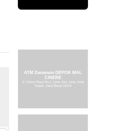
ATM Danamon DEPOK MAL
CINERE
Jl. Cinere Raya No.1, Limo, Kec. Limo, Kota
Depok, Jawa Barat 16514