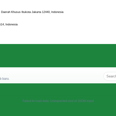
n, Daerah Khusus Ibukota Jakarta 12440, Indonesia
514, Indonesia
b baru.
Failed to load data: Unexpected end of JSON input