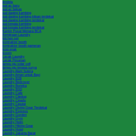
jendela
jual ac baru
jual ac bekas
jual daging kambing
jual daging kambing kiloan terdekat
jual daging kambing terdekat
jual kepala kambing
jual kepala kambing terdekat
Kantor Pusat Menara BCA
Kemitraan Laundry
kitchen set
kontraktor booth
kontraktor booth pameran
kopi enak
kusen
Lacak Laundry
Lacak Pesanan
lampu pju solar cell
lampu pju tenaga surya
Laundry Alam Sutera
Laundry Aman untuk Bayi
Laundry B2B
Laundry Bedcover
Laundry Boneka
Laundry BSD
Laundry Cafe
Laundry Ciledug
Laundry Cipadu
Laundry Ciputat
Laundry Diving Gear Terdekat
Laundry Express
Laundry Gorden
Laundry Gym
Laundry Helm
Laundry Hiking Gear
Laundry Hotel
Laundry Jakarta Barat