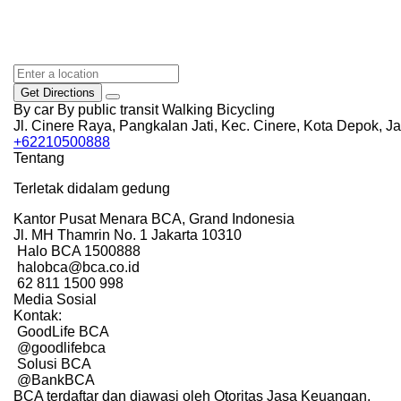
Get Directions
By car
By public transit
Walking
Bicycling
Jl. Cinere Raya, Pangkalan Jati, Kec. Cinere, Kota Depok, 
+62210500888
Tentang
Terletak didalam gedung
Kantor Pusat Menara BCA, Grand Indonesia
Jl. MH Thamrin No. 1 Jakarta 10310
Halo BCA 1500888
halobca@bca.co.id
62 811 1500 998
Media Sosial
Kontak:
GoodLife BCA
@goodlifebca
Solusi BCA
@BankBCA
BCA terdaftar dan diawasi oleh Otoritas Jasa Keuangan.