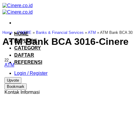
Skip
to
content
Home
»
CINERE
»
Banks & Financial Services
»
ATM
»
ATM Bank BCA 301
HOME
ATM Bank BCA 3016-Cinere
EXPLORE
CATEGORY
DAFTAR
22
REFERENSI
ATM
Login / Register
Upvote
Bookmark
Kontak Informasi