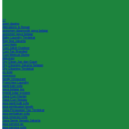
17
agen daging
Alterations & Repair
asesmen diagnostik gaya belajar
asesmen gaya belajar
Baby Laundry Terdekat
Bag Spa Jakarta
Cuci Helm
Cuci Jaket Outdoor
Cuci Tas Branded
Cuci Wetsuit Diving
dekorasi
Dry Clean Jas dan Gaun
Dry Cleaning Jakarta Selatan
Dry Cleaning Terdekat
es kopi
espresso
family restaurant
Franchise Laundry
ganti kain sofa
gaya belajar tes
hybrid solar system
Jasa Cuci Harian
Jasa Cuci Sepatu
jasa ganti kulit sofa
jasa pembuatan booth
Jasa Perawatan Tas Terdekat
jasa perbaikan sofa
jasa reparasi sofa
Jasa Semir Sepatu Jakarta
jasa service ac
jasa service sofa