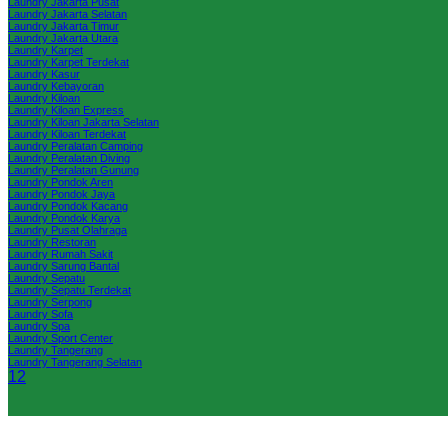
Laundry Jakarta Pusat
Laundry Jakarta Selatan
Laundry Jakarta Timur
Laundry Jakarta Utara
Laundry Karpet
Laundry Karpet Terdekat
Laundry Kasur
Laundry Kebayoran
Laundry Kiloan
Laundry Kiloan Express
Laundry Kiloan Jakarta Selatan
Laundry Kiloan Terdekat
Laundry Peralatan Camping
Laundry Peralatan Diving
Laundry Peralatan Gunung
Laundry Pondok Aren
Laundry Pondok Jaya
Laundry Pondok Kacang
Laundry Pondok Karya
Laundry Pusat Olahraga
Laundry Restoran
Laundry Rumah Sakit
Laundry Sarung Bantal
Laundry Sepatu
Laundry Sepatu Terdekat
Laundry Serpong
Laundry Sofa
Laundry Spa
Laundry Sport Center
Laundry Tangerang
Laundry Tangerang Selatan
1
2