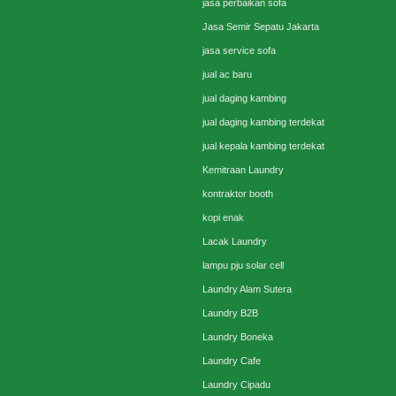
jasa perbaikan sofa
Jasa Semir Sepatu Jakarta
jasa service sofa
jual ac baru
jual daging kambing
jual daging kambing terdekat
jual kepala kambing terdekat
Kemitraan Laundry
kontraktor booth
kopi enak
Lacak Laundry
lampu pju solar cell
Laundry Alam Sutera
Laundry B2B
Laundry Boneka
Laundry Cafe
Laundry Cipadu