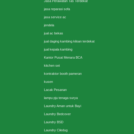
Jasa Perawatan Tas Terdekat
jasa reparasi sofa
jasa service ac
jendela
jual ac bekas
jual daging kambing kiloan terdekat
jual kepala kambing
Kantor Pusat Menara BCA
kitchen set
kontraktor booth pameran
kusen
Lacak Pesanan
lampu pju tenaga surya
Laundry Aman untuk Bayi
Laundry Bedcover
Laundry BSD
Laundry Ciledug