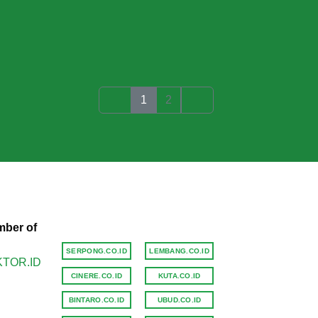
1
2
ber of
SERPONG.CO.ID
LEMBANG.CO.ID
CINERE.CO.ID
KUTA.CO.ID
BINTARO.CO.ID
UBUD.CO.ID