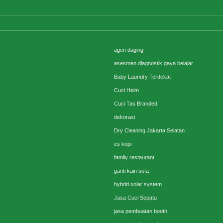
agen daging
asesmen diagnostik gaya belajar
Baby Laundry Terdekat
Cuci Helm
Cuci Tas Branded
dekorasi
Dry Cleaning Jakarta Selatan
es kopi
family restaurant
ganti kain sofa
hybrid solar system
Jasa Cuci Sepatu
jasa pembuatan booth