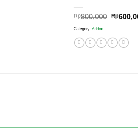
Origina
800,000
600,0
Rp
Rp
price
Category:
Addon
was:
Rp800,0