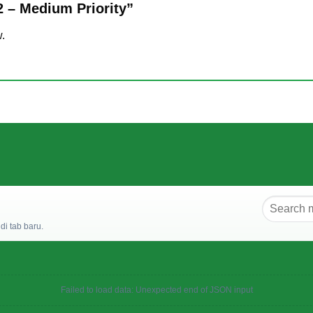
 2 – Medium Priority”
w.
i tab baru.
Failed to load data: Unexpected end of JSON input