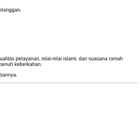
elanggan.
itas pelayanan, nilai-nilai islami, dan suasana ramah
 penuh keberkahan.
bannya.