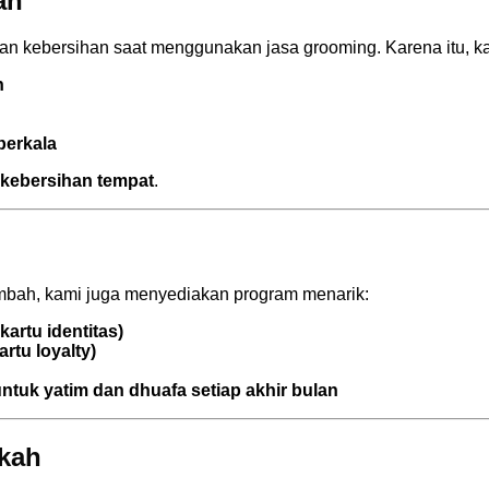
an
n kebersihan saat menggunakan jasa grooming. Karena itu, k
n
berkala
 kebersihan tempat
.
ambah, kami juga menyediakan program menarik:
artu identitas)
rtu loyalty)
tuk yatim dan dhuafa setiap akhir bulan
rkah