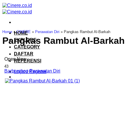
Skip
to
content
Home
»
CINERE
»
Perawatan Diri
»
Pangkas Rambut Al-Barkah
HOME
Pangkas Rambut Al-Barkah
EXPLORE
CATEGORY
DAFTAR
Open Now
REFERENSI
43
Barbershop
Perawatan Diri
Login / Register