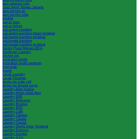
jasa reparasi sofa
Jasa Semir Sepatu Jakarta
jasa service ac
jasa service sofa
jendela
jual ac baru
jual ac bekas
jual daging kambing
jual daging kambing kiloan terdekat
jual daging kambing terdekat
jual kepala kambing
jual kepala kambing terdekat
Kantor Pusat Menara BCA
Kemitraan Laundry
kitchen set
kontraktor booth
kontraktor booth pameran
kopi enak
kusen
Lacak Laundry
Lacak Pesanan
lampu pju solar cell
lampu pju tenaga surya
Laundry Alam Sutera
Laundry Aman untuk Bayi
Laundry B2B
Laundry Bedcover
Laundry Boneka
Laundry BSD
Laundry Cafe
Laundry Ciledug
Laundry Cipadu
Laundry Ciputat
Laundry Diving Gear Terdekat
Laundry Express
Laundry Gorden
Laundry Gym