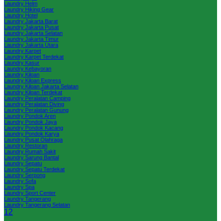
Laundry Helm
Laundry Hiking Gear
Laundry Hotel
Laundry Jakarta Barat
Laundry Jakarta Pusat
Laundry Jakarta Selatan
Laundry Jakarta Timur
Laundry Jakarta Utara
Laundry Karpet
Laundry Karpet Terdekat
Laundry Kasur
Laundry Kebayoran
Laundry Kiloan
Laundry Kiloan Express
Laundry Kiloan Jakarta Selatan
Laundry Kiloan Terdekat
Laundry Peralatan Camping
Laundry Peralatan Diving
Laundry Peralatan Gunung
Laundry Pondok Aren
Laundry Pondok Jaya
Laundry Pondok Kacang
Laundry Pondok Karya
Laundry Pusat Olahraga
Laundry Restoran
Laundry Rumah Sakit
Laundry Sarung Bantal
Laundry Sepatu
Laundry Sepatu Terdekat
Laundry Serpong
Laundry Sofa
Laundry Spa
Laundry Sport Center
Laundry Tangerang
Laundry Tangerang Selatan
1
2