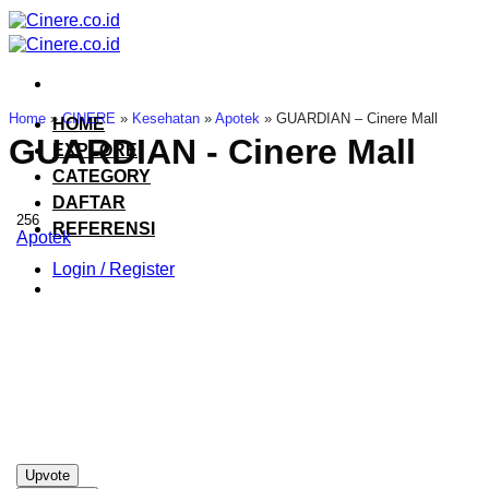
Skip
to
content
Home
»
CINERE
»
Kesehatan
»
Apotek
»
GUARDIAN – Cinere Mall
HOME
GUARDIAN - Cinere Mall
EXPLORE
CATEGORY
DAFTAR
256
REFERENSI
Apotek
Login / Register
Upvote