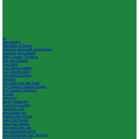
17
agen daging
Alterations & Repair
asesmen diagnostik gaya belajar
asesmen gaya belajar
Baby Laundry Terdekat
Bag Spa Jakarta
Cuci Helm
Cuci Jaket Outdoor
Cuci Tas Branded
Cuci Wetsuit Diving
dekorasi
Dry Clean Jas dan Gaun
Dry Cleaning Jakarta Selatan
Dry Cleaning Terdekat
es kopi
espresso
family restaurant
Franchise Laundry
ganti kain sofa
gaya belajar tes
hybrid solar system
Jasa Cuci Harian
Jasa Cuci Sepatu
jasa ganti kulit sofa
jasa pembuatan booth
Jasa Perawatan Tas Terdekat
jasa perbaikan sofa