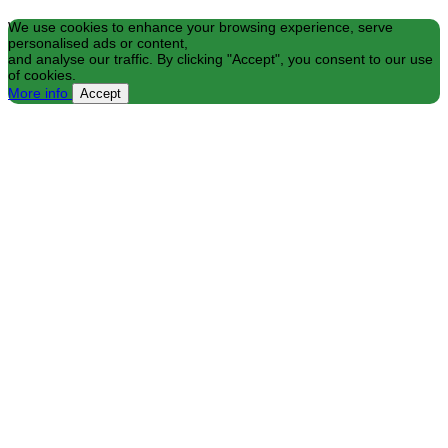
We use cookies to enhance your browsing experience, serve
personalised ads or content,
and analyse our traffic. By clicking "Accept", you consent to our use
of cookies.
More info
Accept