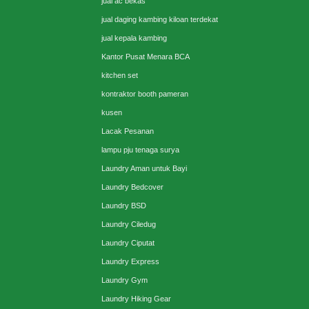
jual ac bekas
jual daging kambing kiloan terdekat
jual kepala kambing
Kantor Pusat Menara BCA
kitchen set
kontraktor booth pameran
kusen
Lacak Pesanan
lampu pju tenaga surya
Laundry Aman untuk Bayi
Laundry Bedcover
Laundry BSD
Laundry Ciledug
Laundry Ciputat
Laundry Express
Laundry Gym
Laundry Hiking Gear