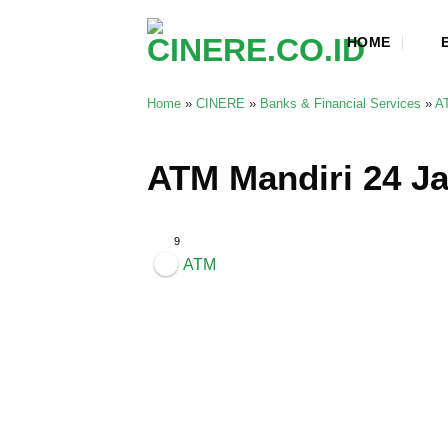
Skip
to
HOME
content
Home
»
CINERE
»
Banks & Financial Services
»
A
ATM Mandiri 24 J
9
ATM