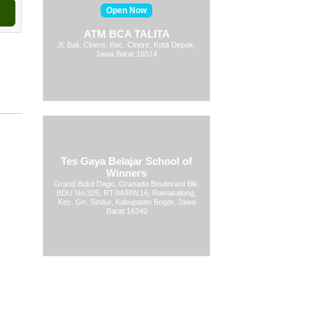
Open Now
ATM BCA TALITA
Jl. Bali, Cinere, Kec. Cinere, Kota Depok,
Jawa Barat 16514
Tes Gaya Belajar School of
Winners
Grand Bukit Dago, Granada Boulevard Blk.
BDU No.325, RT.04/RW.16, Rawakalong,
Kec. Gn. Sindur, Kabupaten Bogor, Jawa
Barat 16340