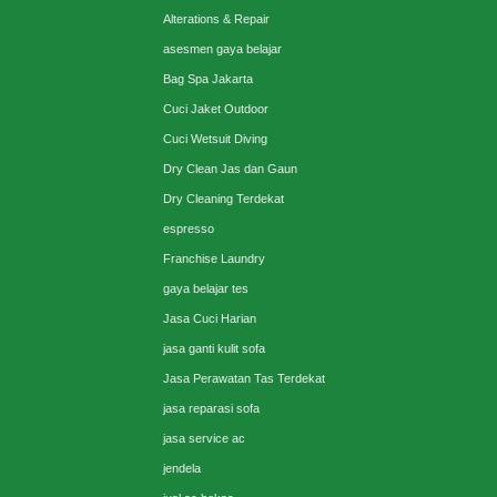
Alterations & Repair
asesmen gaya belajar
Bag Spa Jakarta
Cuci Jaket Outdoor
Cuci Wetsuit Diving
Dry Clean Jas dan Gaun
Dry Cleaning Terdekat
espresso
Franchise Laundry
gaya belajar tes
Jasa Cuci Harian
jasa ganti kulit sofa
Jasa Perawatan Tas Terdekat
jasa reparasi sofa
jasa service ac
jendela