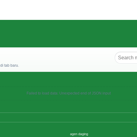
i tab baru.
Failed to load data: Unexpected end of JSON input
agen daging