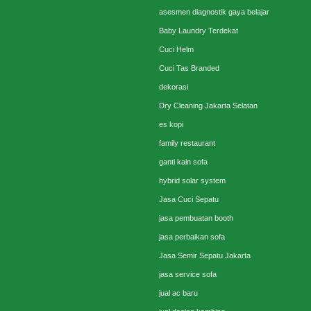
asesmen diagnostik gaya belajar
Baby Laundry Terdekat
Cuci Helm
Cuci Tas Branded
dekorasi
Dry Cleaning Jakarta Selatan
es kopi
family restaurant
ganti kain sofa
hybrid solar system
Jasa Cuci Sepatu
jasa pembuatan booth
jasa perbaikan sofa
Jasa Semir Sepatu Jakarta
jasa service sofa
jual ac baru