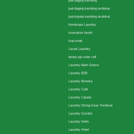
jual daging kambing
jual daging kambing terdekat
jual kepala kambing terdekat
Kemitraan Laundry
kontraktor booth
kopi enak
Lacak Laundry
lampu pju solar cell
Laundry Alam Sutera
Laundry B2B
Laundry Boneka
Laundry Cafe
Laundry Cipadu
Laundry Diving Gear Terdekat
Laundry Gorden
Laundry Helm
Laundry Hotel