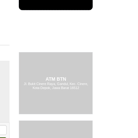
ATM BTN
Jl. Bukit Cinere Raya, Gandul, Kec. Cinere,
Kota Depok, Jawa Barat 16512