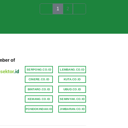
1
2
ber of
SERPONG.CO.ID
LEMBANG.CO.ID
CINERE.CO.ID
KUTA.CO.ID
BINTARO.CO.ID
UBUD.CO.ID
KEMANG.CO.ID
SEMINYAK.CO.ID
PONDOKINDAH.ID
JIMBARAN.CO.ID