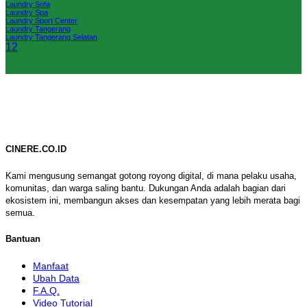
Laundry Sofa
Laundry Spa
Laundry Sport Center
Laundry Tangerang
Laundry Tangerang Selatan
1
2
CINERE.CO.ID
Kami mengusung semangat gotong royong digital, di mana pelaku usaha,
komunitas, dan warga saling bantu. Dukungan Anda adalah bagian dari
ekosistem ini, membangun akses dan kesempatan yang lebih merata bagi
semua.
Bantuan
Manfaat
Ubah Data
F.A.Q.
Video Tutorial