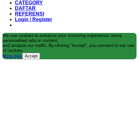
CATEGORY
DAFTAR
REFERENSI
Login / Register
We use cookies to enhance your browsing experience, serve
personalised ads or content,
and analyse our traffic. By clicking "Accept", you consent to our use
of cookies.
More info
Accept