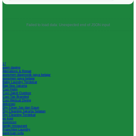
Failed to load data: Unexpected end of JSON input
17
agen daging
Alterations & Repair
asesmen diagnostik gaya belajar
asesmen gaya belajar
Baby Laundry Terdekat
Bag Spa Jakarta
Cuci Helm
Cuci Jaket Outdoor
Cuci Tas Branded
Cuci Wetsuit Diving
dekorasi
Dry Clean Jas dan Gaun
Dry Cleaning Jakarta Selatan
Dry Cleaning Terdekat
es kopi
espresso
family restaurant
Franchise Laundry
ganti kain sofa