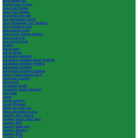
gaya belajar tes
hybrid solar system
Jasa Cuci Harian
Jasa Cuci Sepatu
jasa ganti kulit sofa
jasa pembuatan booth
Jasa Perawatan Tas Terdekat
jasa perbaikan sofa
jasa reparasi sofa
Jasa Semir Sepatu Jakarta
jasa service ac
jasa service sofa
jendela
jual ac baru
jual ac bekas
jual daging kambing
jual daging kambing kiloan terdekat
jual daging kambing terdekat
jual kepala kambing
jual kepala kambing terdekat
Kantor Pusat Menara BCA
Kemitraan Laundry
kitchen set
kontraktor booth
kontraktor booth pameran
kopi enak
kusen
Lacak Laundry
Lacak Pesanan
lampu pju solar cell
lampu pju tenaga surya
Laundry Alam Sutera
Laundry Aman untuk Bayi
Laundry B2B
Laundry Bedcover
Laundry Boneka
Laundry BSD
Laundry Cafe