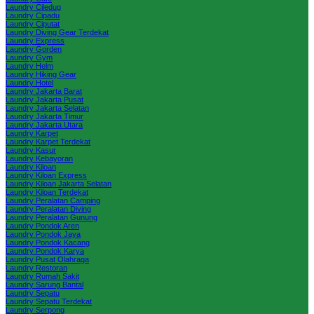
Laundry Ciledug
Laundry Cipadu
Laundry Ciputat
Laundry Diving Gear Terdekat
Laundry Express
Laundry Gorden
Laundry Gym
Laundry Helm
Laundry Hiking Gear
Laundry Hotel
Laundry Jakarta Barat
Laundry Jakarta Pusat
Laundry Jakarta Selatan
Laundry Jakarta Timur
Laundry Jakarta Utara
Laundry Karpet
Laundry Karpet Terdekat
Laundry Kasur
Laundry Kebayoran
Laundry Kiloan
Laundry Kiloan Express
Laundry Kiloan Jakarta Selatan
Laundry Kiloan Terdekat
Laundry Peralatan Camping
Laundry Peralatan Diving
Laundry Peralatan Gunung
Laundry Pondok Aren
Laundry Pondok Jaya
Laundry Pondok Kacang
Laundry Pondok Karya
Laundry Pusat Olahraga
Laundry Restoran
Laundry Rumah Sakit
Laundry Sarung Bantal
Laundry Sepatu
Laundry Sepatu Terdekat
Laundry Serpong