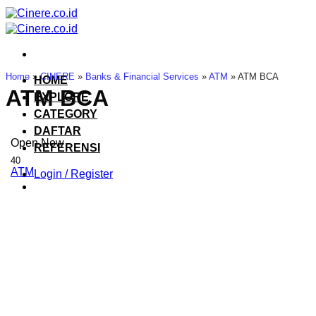
Skip
to
content
Home
»
CINERE
»
Banks & Financial Services
»
ATM
»
ATM BCA
HOME
ATM BCA
EXPLORE
CATEGORY
DAFTAR
Open Now
REFERENSI
40
ATM
Login / Register