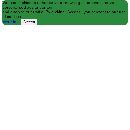
We use cookies to enhance your browsing experience, serve
personalised ads or content,
and analyse our traffic. By clicking "Accept", you consent to our use
of cookies.
More info
Accept