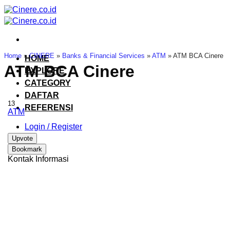
Skip
to
content
Home
»
CINERE
»
Banks & Financial Services
»
ATM
»
ATM BCA Cinere
HOME
ATM BCA Cinere
EXPLORE
CATEGORY
DAFTAR
13
REFERENSI
ATM
Login / Register
Upvote
Bookmark
Kontak Informasi