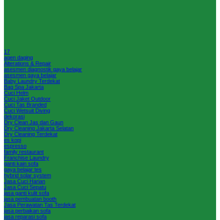
17
agen daging
Alterations & Repair
asesmen diagnostik gaya belajar
asesmen gaya belajar
Baby Laundry Terdekat
Bag Spa Jakarta
Cuci Helm
Cuci Jaket Outdoor
Cuci Tas Branded
Cuci Wetsuit Diving
dekorasi
Dry Clean Jas dan Gaun
Dry Cleaning Jakarta Selatan
Dry Cleaning Terdekat
es kopi
espresso
family restaurant
Franchise Laundry
ganti kain sofa
gaya belajar tes
hybrid solar system
Jasa Cuci Harian
Jasa Cuci Sepatu
jasa ganti kulit sofa
jasa pembuatan booth
Jasa Perawatan Tas Terdekat
jasa perbaikan sofa
jasa reparasi sofa