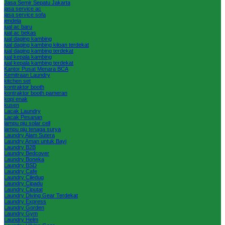
Jasa Semir Sepatu Jakarta
jasa service ac
jasa service sofa
jendela
jual ac baru
jual ac bekas
jual daging kambing
jual daging kambing kiloan terdekat
jual daging kambing terdekat
jual kepala kambing
jual kepala kambing terdekat
Kantor Pusat Menara BCA
Kemitraan Laundry
kitchen set
kontraktor booth
kontraktor booth pameran
kopi enak
kusen
Lacak Laundry
Lacak Pesanan
lampu pju solar cell
lampu pju tenaga surya
Laundry Alam Sutera
Laundry Aman untuk Bayi
Laundry B2B
Laundry Bedcover
Laundry Boneka
Laundry BSD
Laundry Cafe
Laundry Ciledug
Laundry Cipadu
Laundry Ciputat
Laundry Diving Gear Terdekat
Laundry Express
Laundry Gorden
Laundry Gym
Laundry Helm