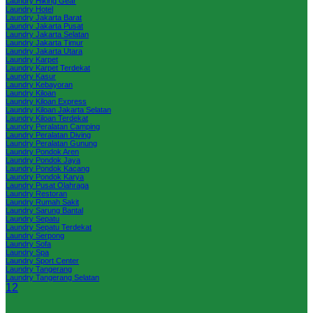
Laundry Hiking Gear
Laundry Hotel
Laundry Jakarta Barat
Laundry Jakarta Pusat
Laundry Jakarta Selatan
Laundry Jakarta Timur
Laundry Jakarta Utara
Laundry Karpet
Laundry Karpet Terdekat
Laundry Kasur
Laundry Kebayoran
Laundry Kiloan
Laundry Kiloan Express
Laundry Kiloan Jakarta Selatan
Laundry Kiloan Terdekat
Laundry Peralatan Camping
Laundry Peralatan Diving
Laundry Peralatan Gunung
Laundry Pondok Aren
Laundry Pondok Jaya
Laundry Pondok Kacang
Laundry Pondok Karya
Laundry Pusat Olahraga
Laundry Restoran
Laundry Rumah Sakit
Laundry Sarung Bantal
Laundry Sepatu
Laundry Sepatu Terdekat
Laundry Serpong
Laundry Sofa
Laundry Spa
Laundry Sport Center
Laundry Tangerang
Laundry Tangerang Selatan
1
2