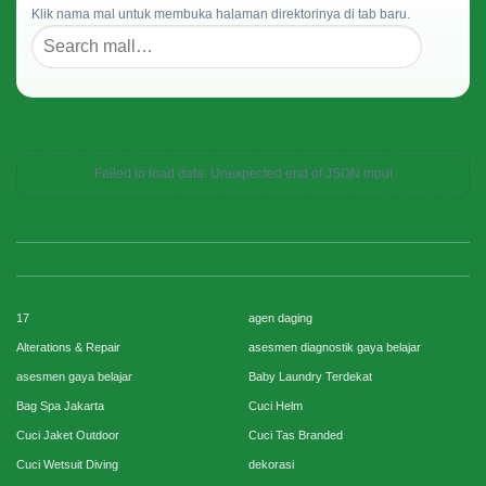
Klik nama mal untuk membuka halaman direktorinya di tab baru.
Failed to load data: Unexpected end of JSON input
17
agen daging
Alterations & Repair
asesmen diagnostik gaya belajar
asesmen gaya belajar
Baby Laundry Terdekat
Bag Spa Jakarta
Cuci Helm
Cuci Jaket Outdoor
Cuci Tas Branded
Cuci Wetsuit Diving
dekorasi