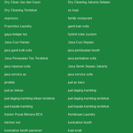
Dry Clean Jas dan Gaun
Dry Cleaning Jakarta Selatan
Dry Cleaning Terdekat
es kopi
espresso
family restaurant
Franchise Laundry
ganti kain sofa
gaya belajar tes
hybrid solar system
Jasa Cuci Harian
Jasa Cuci Sepatu
jasa ganti kulit sofa
jasa pembuatan booth
Jasa Perawatan Tas Terdekat
jasa perbaikan sofa
jasa reparasi sofa
Jasa Semir Sepatu Jakarta
jasa service ac
jasa service sofa
jendela
jual ac baru
jual ac bekas
jual daging kambing
jual daging kambing kiloan terdekat
jual daging kambing terdekat
jual kepala kambing
jual kepala kambing terdekat
Kantor Pusat Menara BCA
Kemitraan Laundry
kitchen set
kontraktor booth
kontraktor booth pameran
kopi enak