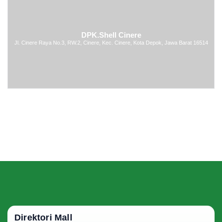
DPK.Shell Cinere
Jl. Cinere Raya No.3, RW.2, Cinere, Kec. Cinere, Kota Depok, Jawa Barat 16514
Direktori Mall