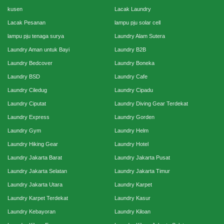
kusen
Lacak Laundry
Lacak Pesanan
lampu pju solar cell
lampu pju tenaga surya
Laundry Alam Sutera
Laundry Aman untuk Bayi
Laundry B2B
Laundry Bedcover
Laundry Boneka
Laundry BSD
Laundry Cafe
Laundry Ciledug
Laundry Cipadu
Laundry Ciputat
Laundry Diving Gear Terdekat
Laundry Express
Laundry Gorden
Laundry Gym
Laundry Helm
Laundry Hiking Gear
Laundry Hotel
Laundry Jakarta Barat
Laundry Jakarta Pusat
Laundry Jakarta Selatan
Laundry Jakarta Timur
Laundry Jakarta Utara
Laundry Karpet
Laundry Karpet Terdekat
Laundry Kasur
Laundry Kebayoran
Laundry Kiloan