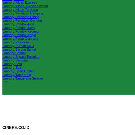
Laundry Kiloan Express
Laundry Kiloan Jakarta Selatan
Laundry Kiloan Terdekat
Laundry Peralatan Camping
Laundry Peralatan Diving
Laundry Peralatan Gunung
Laundry Pondok Aren
Laundry Pondok Jaya
Laundry Pondok Kacang
Laundry Pondok Karya
Laundry Pusat Olahraga
Laundry Restoran
Laundry Rumah Sakit
Laundry Sarung Bantal
Laundry Sepatu
Laundry Sepatu Terdekat
Laundry Serpong
Laundry Sofa
Laundry Spa
Laundry Sport Center
Laundry Tangerang
Laundry Tangerang Selatan
1
2
CINERE.CO.ID