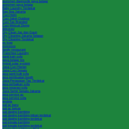
asesmen diagnostik gaya belajar
asesmen gaya belajar
Baby Laundry Terdekat
Bag Spa Jakarta
Cuci Helm
Cuci Jaket Outdoor
Cuci Tas Branded
Cuci Wetsuit Diving
dekorasi
Dry Clean Jas dan Gaun
Dry Cleaning Jakarta Selatan
Dry Cleaning Terdekat
es kopi
espresso
family restaurant
Franchise Laundry
ganti kain sofa
gaya belajar tes
hybrid solar system
Jasa Cuci Harian
Jasa Cuci Sepatu
jasa ganti kulit sofa
jasa pembuatan booth
Jasa Perawatan Tas Terdekat
jasa perbaikan sofa
jasa reparasi sofa
Jasa Semir Sepatu Jakarta
jasa service ac
jasa service sofa
jendela
jual ac baru
jual ac bekas
jual daging kambing
jual daging kambing kiloan terdekat
jual daging kambing terdekat
jual kepala kambing
jual kepala kambing terdekat
Kantor Pusat Menara BCA