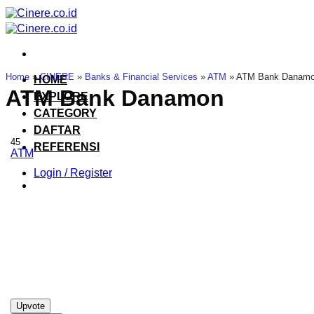
Skip
to
content
Home
»
CINERE
»
Banks & Financial Services
»
ATM
»
ATM Bank Danam
HOME
ATM Bank Danamon
EXPLORE
CATEGORY
DAFTAR
45
REFERENSI
ATM
Login / Register
Upvote