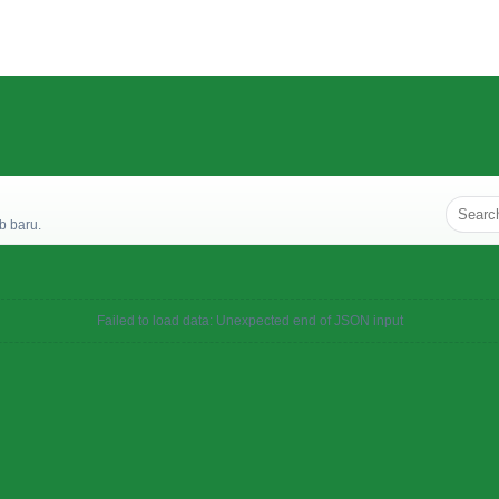
b baru.
Failed to load data: Unexpected end of JSON input