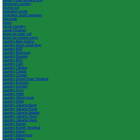
Kemitraan Laundry
kitchen set
kontraktor booth
kontraktor booth pameran
kopi enak
kusen
Lacak Laundry
Lacak Pesanan
lampu pju solar cell
lampu pju tenaga surya
Laundry Alam Sutera
Laundry Aman untuk Bayi
Laundry B2B
Laundry Bedcover
Laundry Boneka
Laundry BSD
Laundry Cafe
Laundry Ciledug
Laundry Cipadu
Laundry Ciputat
Laundry Diving Gear Terdekat
Laundry Express
Laundry Gorden
Laundry Gym
Laundry Helm
Laundry Hiking Gear
Laundry Hotel
Laundry Jakarta Barat
Laundry Jakarta Pusat
Laundry Jakarta Selatan
Laundry Jakarta Timur
Laundry Jakarta Utara
Laundry Karpet
Laundry Karpet Terdekat
Laundry Kasur
Laundry Kebayoran
Laundry Kiloan