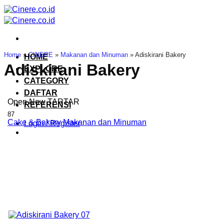
Skip
to
content
Home
»
CINERE
»
Makanan dan Minuman
»
Adiskirani Bakery
HOME
Adiskirani Bakery
EXPLORE
CATEGORY
DAFTAR
Open Now
TARTAR
REFERENSI
87
Cake & Bakery
Makanan dan Minuman
Login / Register