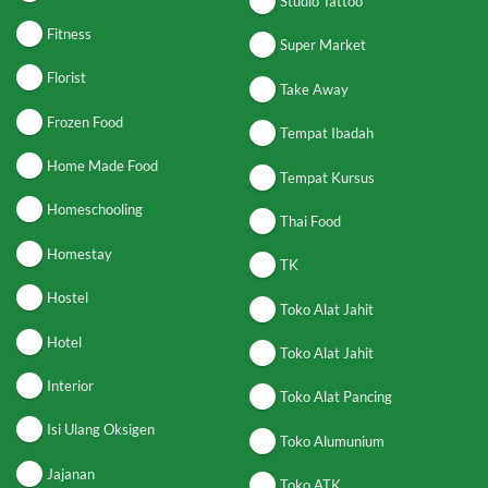
Studio Tattoo
Fitness
Super Market
Florist
Take Away
Frozen Food
Tempat Ibadah
Home Made Food
Tempat Kursus
Homeschooling
Thai Food
Homestay
TK
Hostel
Toko Alat Jahit
Hotel
Toko Alat Jahit
Interior
Toko Alat Pancing
Isi Ulang Oksigen
Toko Alumunium
Jajanan
Toko ATK