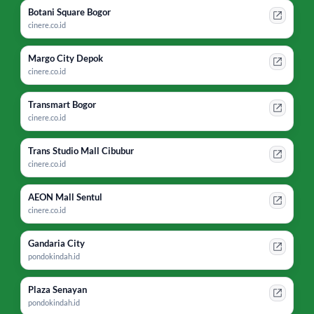
Botani Square Bogor
cinere.co.id
Margo City Depok
cinere.co.id
Transmart Bogor
cinere.co.id
Trans Studio Mall Cibubur
cinere.co.id
AEON Mall Sentul
cinere.co.id
Gandaria City
pondokindah.id
Plaza Senayan
pondokindah.id