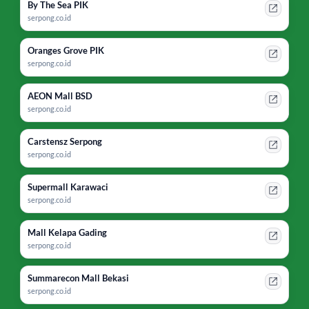
By The Sea PIK
serpong.co.id
Oranges Grove PIK
serpong.co.id
AEON Mall BSD
serpong.co.id
Carstensz Serpong
serpong.co.id
Supermall Karawaci
serpong.co.id
Mall Kelapa Gading
serpong.co.id
Summarecon Mall Bekasi
serpong.co.id