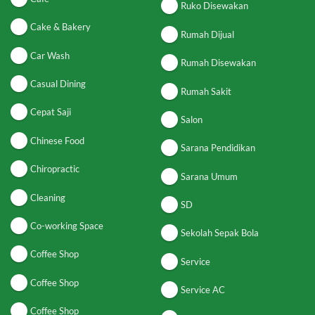
Ruko Disewakan
Cake & Bakery
Rumah Dijual
Car Wash
Rumah Disewakan
Casual Dining
Rumah Sakit
Cepat Saji
Salon
Chinese Food
Sarana Pendidikan
Chiropractic
Sarana Umum
Cleaning
SD
Co-working Space
Sekolah Sepak Bola
Coffee Shop
Service
Coffee Shop
Service AC
Coffee Shop