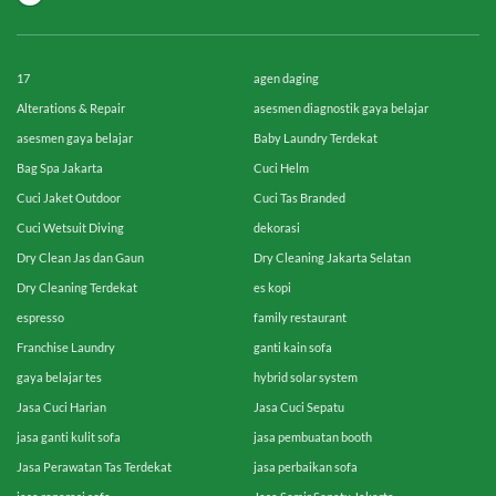
17
agen daging
Alterations & Repair
asesmen diagnostik gaya belajar
asesmen gaya belajar
Baby Laundry Terdekat
Bag Spa Jakarta
Cuci Helm
Cuci Jaket Outdoor
Cuci Tas Branded
Cuci Wetsuit Diving
dekorasi
Dry Clean Jas dan Gaun
Dry Cleaning Jakarta Selatan
Dry Cleaning Terdekat
es kopi
espresso
family restaurant
Franchise Laundry
ganti kain sofa
gaya belajar tes
hybrid solar system
Jasa Cuci Harian
Jasa Cuci Sepatu
jasa ganti kulit sofa
jasa pembuatan booth
Jasa Perawatan Tas Terdekat
jasa perbaikan sofa