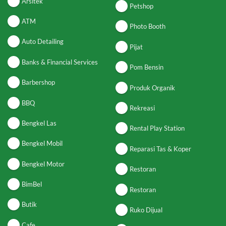
Arsitek
Petshop
ATM
Photo Booth
Auto Detailing
Pijat
Banks & Financial Services
Pom Bensin
Barbershop
Produk Organik
BBQ
Rekreasi
Bengkel Las
Rental Play Station
Bengkel Mobil
Reparasi Tas & Koper
Bengkel Motor
Restoran
BimBel
Restoran
Butik
Ruko Dijual
Cafe