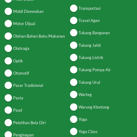
Transportasi
Mobil Disewakan
Travel Agen
Motor Dijual
Tukang Bangunan
Olahan Bahan Baku Makanan
Tukang Jahit
Olahraga
Tukang Listrik
Optik
Tukang Pompa Air
Otomotif
Tukang Urut
Pasar Tradisional
Warteg
Pasta
Warung Klontong
Paud
Yoga
Pelatihan Bela Diri
Yoga Class
Penginapan