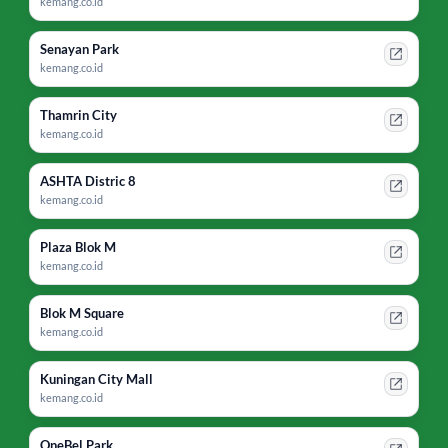
kemang.co.id
Senayan Park
kemang.co.id
Thamrin City
kemang.co.id
ASHTA Distric 8
kemang.co.id
Plaza Blok M
kemang.co.id
Blok M Square
kemang.co.id
Kuningan City Mall
kemang.co.id
OneBel Park