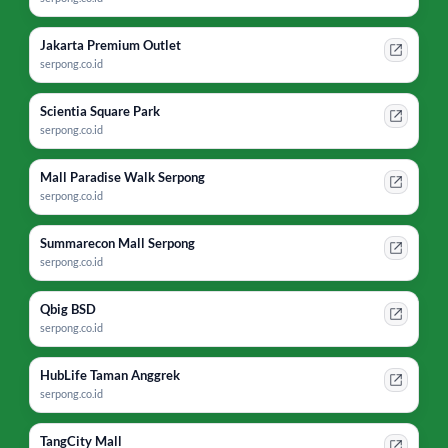
Jakarta Premium Outlet
serpong.co.id
Scientia Square Park
serpong.co.id
Mall Paradise Walk Serpong
serpong.co.id
Summarecon Mall Serpong
serpong.co.id
Qbig BSD
serpong.co.id
HubLife Taman Anggrek
serpong.co.id
TangCity Mall