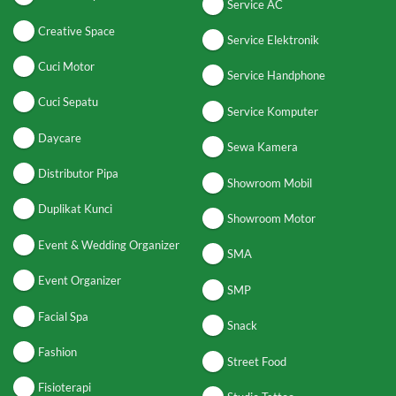
Service AC
Creative Space
Service Elektronik
Cuci Motor
Service Handphone
Cuci Sepatu
Service Komputer
Daycare
Sewa Kamera
Distributor Pipa
Showroom Mobil
Duplikat Kunci
Showroom Motor
Event & Wedding Organizer
SMA
Event Organizer
SMP
Facial Spa
Snack
Fashion
Street Food
Fisioterapi