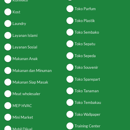
Konveksi
Toko Parfum
Kost
Toko Plastik
Laundry
Toko Sembako
Layanan Islami
Toko Sepatu
Layanan Sosial
Toko Sepeda
Makanan Anak
Toko Souvenir
Makanan dan Minuman
Toko Sparepart
Makanan Siap Masak
Toko Tanaman
Meat wholesaler
Toko Tembakau
MEP HVAC
Toko Wallpaper
Mini Market
Training Center
Mobil Dijual