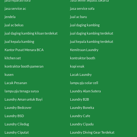
jasa reparasi sofa
Jasa Semir Sepatu Jakarta
jasa service ac
jasa service sofa
jendela
jual ac baru
jual ac bekas
jual daging kambing
jual daging kambing kiloan terdekat
jual daging kambing terdekat
jual kepala kambing
jual kepala kambing terdekat
Kantor Pusat Menara BCA
Kemitraan Laundry
kitchen set
kontraktor booth
kontraktor booth pameran
kopi enak
kusen
Lacak Laundry
Lacak Pesanan
lampu pju solar cell
lampu pju tenaga surya
Laundry Alam Sutera
Laundry Aman untuk Bayi
Laundry B2B
Laundry Bedcover
Laundry Boneka
Laundry BSD
Laundry Cafe
Laundry Ciledug
Laundry Cipadu
Laundry Ciputat
Laundry Diving Gear Terdekat