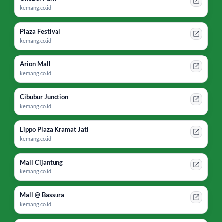
kemang.co.id
Plaza Festival
kemang.co.id
Arion Mall
kemang.co.id
Cibubur Junction
kemang.co.id
Lippo Plaza Kramat Jati
kemang.co.id
Mall Cijantung
kemang.co.id
Mall @ Bassura
kemang.co.id