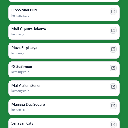
Lippo Mall Puri
kemang.co.id
Mall Ciputra Jakarta
kemang.co.id
Plaza Slipi Jaya
kemang.co.id
fX Sudirman
kemang.co.id
Mal Atrium Senen
kemang.co.id
Mangga Dua Square
kemang.co.id
Senayan City