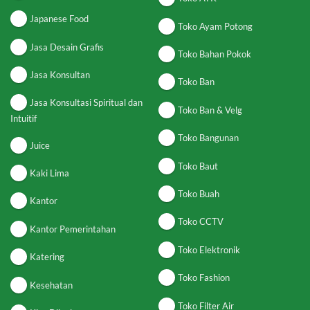
Japanese Food
Toko Ayam Potong
Jasa Desain Grafis
Toko Bahan Pokok
Jasa Konsultan
Toko Ban
Jasa Konsultasi Spiritual dan
Toko Ban & Velg
Intuitif
Toko Bangunan
Juice
Toko Baut
Kaki Lima
Toko Buah
Kantor
Toko CCTV
Kantor Pemerintahan
Toko Elektronik
Katering
Toko Fashion
Kesehatan
Toko Filter Air