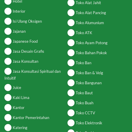
Hotel
Toko Alat Jahit
Interior
Toko Alat Pancing
Isi Ulang Oksigen
Toko Alumunium
Jajanan
Toko ATK
Japanese Food
Toko Ayam Potong
Jasa Desain Grafis
Toko Bahan Pokok
Jasa Konsultan
Toko Ban
Jasa Konsultasi Spiritual dan
Toko Ban & Velg
Intuitif
Toko Bangunan
Juice
Toko Baut
Kaki Lima
Toko Buah
Kantor
Toko CCTV
Kantor Pemerintahan
Toko Elektronik
Katering