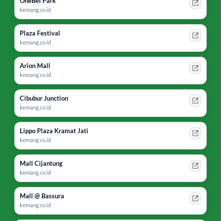
OneBel Park
kemang.co.id
Plaza Festival
kemang.co.id
Arion Mall
kemang.co.id
Cibubur Junction
kemang.co.id
Lippo Plaza Kramat Jati
kemang.co.id
Mall Cijantung
kemang.co.id
Mall @ Bassura
kemang.co.id