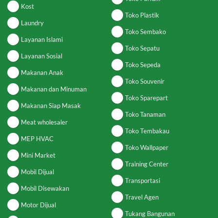
Kost
Toko Plastik
Laundry
Toko Sembako
Layanan Islami
Toko Sepatu
Layanan Sosial
Toko Sepeda
Makanan Anak
Toko Souvenir
Makanan dan Minuman
Toko Sparepart
Makanan Siap Masak
Toko Tanaman
Meat wholesaler
Toko Tembakau
MEP HVAC
Toko Wallpaper
Mini Market
Training Center
Mobil Dijual
Transportasi
Mobil Disewakan
Travel Agen
Motor Dijual
Tukang Bangunan