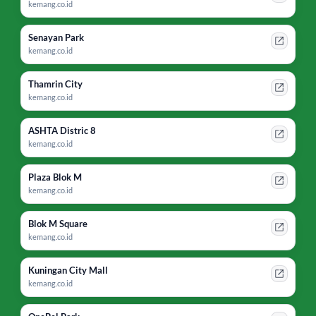
kemang.co.id
Senayan Park
kemang.co.id
Thamrin City
kemang.co.id
ASHTA Distric 8
kemang.co.id
Plaza Blok M
kemang.co.id
Blok M Square
kemang.co.id
Kuningan City Mall
kemang.co.id