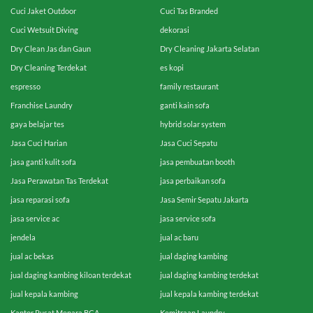
Cuci Jaket Outdoor
Cuci Tas Branded
Cuci Wetsuit Diving
dekorasi
Dry Clean Jas dan Gaun
Dry Cleaning Jakarta Selatan
Dry Cleaning Terdekat
es kopi
espresso
family restaurant
Franchise Laundry
ganti kain sofa
gaya belajar tes
hybrid solar system
Jasa Cuci Harian
Jasa Cuci Sepatu
jasa ganti kulit sofa
jasa pembuatan booth
Jasa Perawatan Tas Terdekat
jasa perbaikan sofa
jasa reparasi sofa
Jasa Semir Sepatu Jakarta
jasa service ac
jasa service sofa
jendela
jual ac baru
jual ac bekas
jual daging kambing
jual daging kambing kiloan terdekat
jual daging kambing terdekat
jual kepala kambing
jual kepala kambing terdekat
Kantor Pusat Menara BCA
Kemitraan Laundry