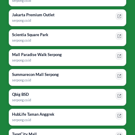
serpong.co.id
Jakarta Premium Outlet
serpong.co.id
Scientia Square Park
serpong.co.id
Mall Paradise Walk Serpong
serpong.co.id
Summarecon Mall Serpong
serpong.co.id
Qbig BSD
serpong.co.id
HubLife Taman Anggrek
serpong.co.id
TangCity Mall