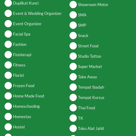
Duplikat Kunci
Showroom Motor
Event & Wedding Organizer
SMA
Event Organizer
SMP
Facial Spa
Snack
Fashion
Street Food
Fisioterapi
Studio Tattoo
Fitness
Super Market
Florist
Take Away
Frozen Food
Tempat Ibadah
Home Made Food
Tempat Kursus
Homeschooling
Thai Food
Homestay
TK
Hostel
Toko Alat Jahit