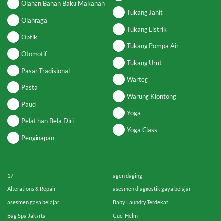
Olahan Bahan Baku Makanan
Tukang Jahit
Olahraga
Tukang Listrik
Optik
Tukang Pompa Air
Otomotif
Tukang Urut
Pasar Tradisional
Warteg
Pasta
Warung Klontong
Paud
Yoga
Pelatihan Bela Diri
Yoga Class
Penginapan
17
agen daging
Alterations & Repair
asesmen diagnostik gaya belajar
asesmen gaya belajar
Baby Laundry Terdekat
Bag Spa Jakarta
Cuci Helm