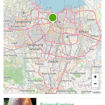
+
−
Leaflet
RajanyaKambing