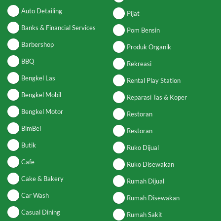
Auto Detailing
Pijat
Banks & Financial Services
Pom Bensin
Barbershop
Produk Organik
BBQ
Rekreasi
Bengkel Las
Rental Play Station
Bengkel Mobil
Reparasi Tas & Koper
Bengkel Motor
Restoran
BimBel
Restoran
Butik
Ruko Dijual
Cafe
Ruko Disewakan
Cake & Bakery
Rumah Dijual
Car Wash
Rumah Disewakan
Casual Dining
Rumah Sakit