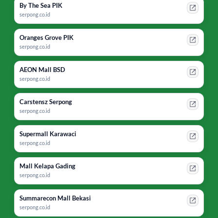
By The Sea PIK
serpong.co.id
Oranges Grove PIK
serpong.co.id
AEON Mall BSD
serpong.co.id
Carstensz Serpong
serpong.co.id
Supermall Karawaci
serpong.co.id
Mall Kelapa Gading
serpong.co.id
Summarecon Mall Bekasi
serpong.co.id