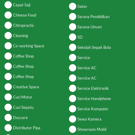
Cepat Saji
Salon
Chinese Food
Sarana Pendidikan
Chiropractic
Sarana Umum
Cleaning
SD
Co-working Space
Sekolah Sepak Bola
Coffee Shop
Service
Coffee Shop
Service AC
Coffee Shop
Service AC
Creative Space
Service Elektronik
Cuci Motor
Service Handphone
Cuci Sepatu
Service Komputer
Daycare
Sewa Kamera
Distributor Pipa
Showroom Mobil