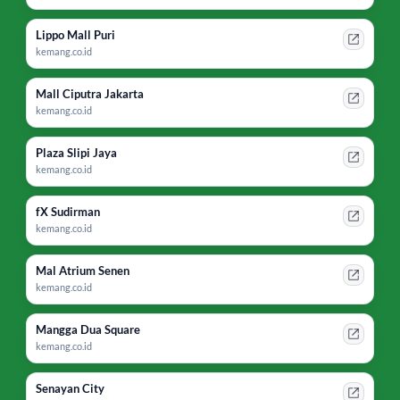
Lippo Mall Puri
kemang.co.id
Mall Ciputra Jakarta
kemang.co.id
Plaza Slipi Jaya
kemang.co.id
fX Sudirman
kemang.co.id
Mal Atrium Senen
kemang.co.id
Mangga Dua Square
kemang.co.id
Senayan City