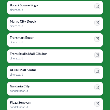
Botani Square Bogor
cinere.co.id
Margo City Depok
cinere.co.id
Transmart Bogor
cinere.co.id
Trans Studio Mall Cibubur
cinere.co.id
AEON Mall Sentul
cinere.co.id
Gandaria City
pondokindah.id
Plaza Senayan
pondokindah.id