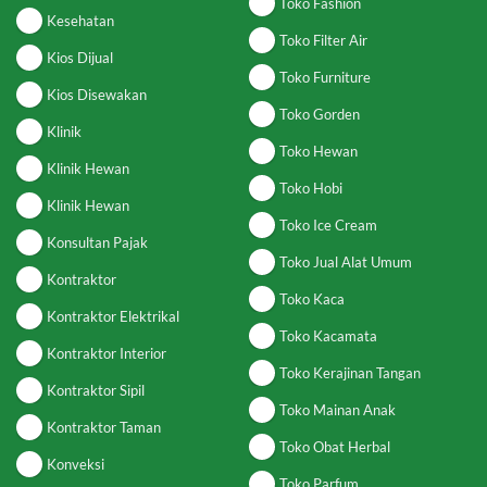
Toko Fashion
Kesehatan
Toko Filter Air
Kios Dijual
Toko Furniture
Kios Disewakan
Toko Gorden
Klinik
Toko Hewan
Klinik Hewan
Toko Hobi
Klinik Hewan
Toko Ice Cream
Konsultan Pajak
Toko Jual Alat Umum
Kontraktor
Toko Kaca
Kontraktor Elektrikal
Toko Kacamata
Kontraktor Interior
Toko Kerajinan Tangan
Kontraktor Sipil
Toko Mainan Anak
Kontraktor Taman
Toko Obat Herbal
Konveksi
Toko Parfum