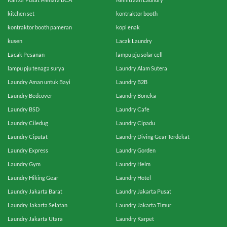
kitchen set
kontraktor booth
kontraktor booth pameran
kopi enak
kusen
Lacak Laundry
Lacak Pesanan
lampu pju solar cell
lampu pju tenaga surya
Laundry Alam Sutera
Laundry Aman untuk Bayi
Laundry B2B
Laundry Bedcover
Laundry Boneka
Laundry BSD
Laundry Cafe
Laundry Ciledug
Laundry Cipadu
Laundry Ciputat
Laundry Diving Gear Terdekat
Laundry Express
Laundry Gorden
Laundry Gym
Laundry Helm
Laundry Hiking Gear
Laundry Hotel
Laundry Jakarta Barat
Laundry Jakarta Pusat
Laundry Jakarta Selatan
Laundry Jakarta Timur
Laundry Jakarta Utara
Laundry Karpet