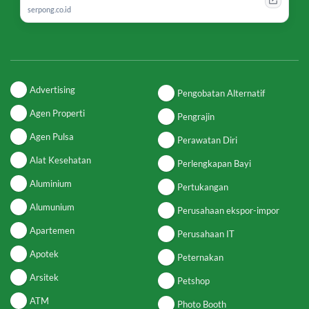
serpong.co.id
Advertising
Pengobatan Alternatif
Agen Properti
Pengrajin
Agen Pulsa
Perawatan Diri
Alat Kesehatan
Perlengkapan Bayi
Aluminium
Pertukangan
Alumunium
Perusahaan ekspor-impor
Apartemen
Perusahaan IT
Apotek
Peternakan
Arsitek
Petshop
ATM
Photo Booth