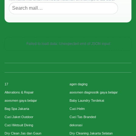
Failed to load data: Unexpected end of JSON input
17
agen daging
Alterations & Repair
asesmen diagnostik gaya belajar
asesmen gaya belajar
Baby Laundry Terdekat
Bag Spa Jakarta
Cuci Helm
Cuci Jaket Outdoor
Cuci Tas Branded
Cuci Wetsuit Diving
dekorasi
Dry Clean Jas dan Gaun
Dry Cleaning Jakarta Selatan