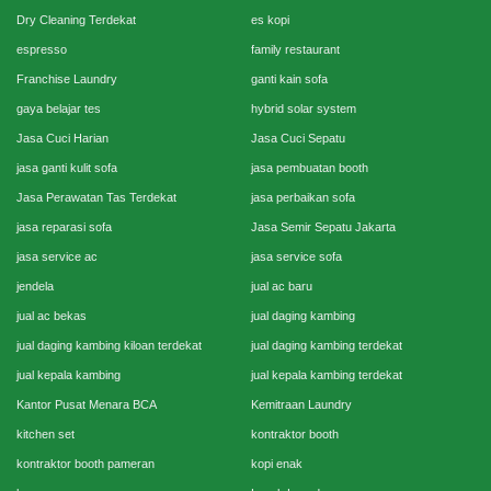
Dry Cleaning Terdekat
es kopi
espresso
family restaurant
Franchise Laundry
ganti kain sofa
gaya belajar tes
hybrid solar system
Jasa Cuci Harian
Jasa Cuci Sepatu
jasa ganti kulit sofa
jasa pembuatan booth
Jasa Perawatan Tas Terdekat
jasa perbaikan sofa
jasa reparasi sofa
Jasa Semir Sepatu Jakarta
jasa service ac
jasa service sofa
jendela
jual ac baru
jual ac bekas
jual daging kambing
jual daging kambing kiloan terdekat
jual daging kambing terdekat
jual kepala kambing
jual kepala kambing terdekat
Kantor Pusat Menara BCA
Kemitraan Laundry
kitchen set
kontraktor booth
kontraktor booth pameran
kopi enak