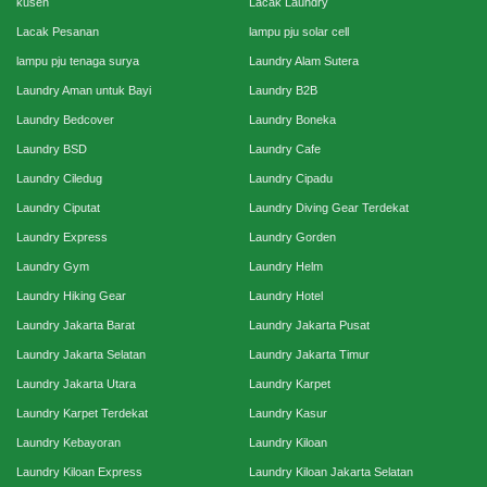
kusen
Lacak Laundry
Lacak Pesanan
lampu pju solar cell
lampu pju tenaga surya
Laundry Alam Sutera
Laundry Aman untuk Bayi
Laundry B2B
Laundry Bedcover
Laundry Boneka
Laundry BSD
Laundry Cafe
Laundry Ciledug
Laundry Cipadu
Laundry Ciputat
Laundry Diving Gear Terdekat
Laundry Express
Laundry Gorden
Laundry Gym
Laundry Helm
Laundry Hiking Gear
Laundry Hotel
Laundry Jakarta Barat
Laundry Jakarta Pusat
Laundry Jakarta Selatan
Laundry Jakarta Timur
Laundry Jakarta Utara
Laundry Karpet
Laundry Karpet Terdekat
Laundry Kasur
Laundry Kebayoran
Laundry Kiloan
Laundry Kiloan Express
Laundry Kiloan Jakarta Selatan