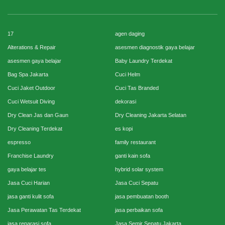
17
agen daging
Alterations & Repair
asesmen diagnostik gaya belajar
asesmen gaya belajar
Baby Laundry Terdekat
Bag Spa Jakarta
Cuci Helm
Cuci Jaket Outdoor
Cuci Tas Branded
Cuci Wetsuit Diving
dekorasi
Dry Clean Jas dan Gaun
Dry Cleaning Jakarta Selatan
Dry Cleaning Terdekat
es kopi
espresso
family restaurant
Franchise Laundry
ganti kain sofa
gaya belajar tes
hybrid solar system
Jasa Cuci Harian
Jasa Cuci Sepatu
jasa ganti kulit sofa
jasa pembuatan booth
Jasa Perawatan Tas Terdekat
jasa perbaikan sofa
jasa reparasi sofa
Jasa Semir Sepatu Jakarta