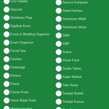
Cuci Sepatu
Service Komputer
Daycare
Sewa Kamera
Distributor Pipa
Showroom Mobil
Duplikat Kunci
Showroom Motor
Event & Wedding Organizer
SMA
Event Organizer
SMP
Facial Spa
Snack
Fashion
Street Food
Fisioterapi
Studio Tattoo
Fitness
Super Market
Florist
Take Away
Frozen Food
Tempat Ibadah
Home Made Food
Tempat Kursus
Homeschooling