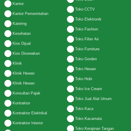
Kantor
Toko CCTV
Kantor Pemerintahan
Toko Elektronik
Katering
Toko Fashion
Kesehatan
Toko Filter Air
Kios Dijual
Toko Furniture
Kios Disewakan
Toko Gorden
Klinik
Toko Hewan
Klinik Hewan
Toko Hobi
Klinik Hewan
Toko Ice Cream
Konsultan Pajak
Toko Jual Alat Umum
Kontraktor
Toko Kaca
Kontraktor Elektrikal
Toko Kacamata
Kontraktor Interior
Toko Kerajinan Tangan