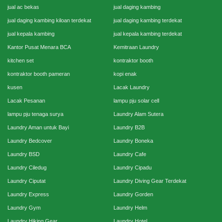
jual ac bekas
jual daging kambing
jual daging kambing kiloan terdekat
jual daging kambing terdekat
jual kepala kambing
jual kepala kambing terdekat
Kantor Pusat Menara BCA
Kemitraan Laundry
kitchen set
kontraktor booth
kontraktor booth pameran
kopi enak
kusen
Lacak Laundry
Lacak Pesanan
lampu pju solar cell
lampu pju tenaga surya
Laundry Alam Sutera
Laundry Aman untuk Bayi
Laundry B2B
Laundry Bedcover
Laundry Boneka
Laundry BSD
Laundry Cafe
Laundry Ciledug
Laundry Cipadu
Laundry Ciputat
Laundry Diving Gear Terdekat
Laundry Express
Laundry Gorden
Laundry Gym
Laundry Helm
Laundry Hiking Gear
Laundry Hotel