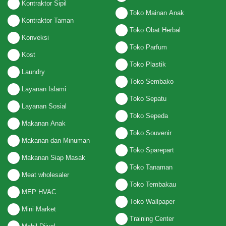
Kontraktor Sipil
Toko Mainan Anak
Kontraktor Taman
Toko Obat Herbal
Konveksi
Toko Parfum
Kost
Toko Plastik
Laundry
Toko Sembako
Layanan Islami
Toko Sepatu
Layanan Sosial
Toko Sepeda
Makanan Anak
Toko Souvenir
Makanan dan Minuman
Toko Sparepart
Makanan Siap Masak
Toko Tanaman
Meat wholesaler
Toko Tembakau
MEP HVAC
Toko Wallpaper
Mini Market
Training Center