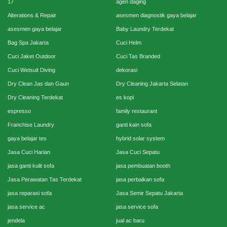
17
agen daging
Alterations & Repair
asesmen diagnostik gaya belajar
asesmen gaya belajar
Baby Laundry Terdekat
Bag Spa Jakarta
Cuci Helm
Cuci Jaket Outdoor
Cuci Tas Branded
Cuci Wetsuit Diving
dekorasi
Dry Clean Jas dan Gaun
Dry Cleaning Jakarta Selatan
Dry Cleaning Terdekat
es kopi
espresso
family restaurant
Franchise Laundry
ganti kain sofa
gaya belajar tes
hybrid solar system
Jasa Cuci Harian
Jasa Cuci Sepatu
jasa ganti kulit sofa
jasa pembuatan booth
Jasa Perawatan Tas Terdekat
jasa perbaikan sofa
jasa reparasi sofa
Jasa Semir Sepatu Jakarta
jasa service ac
jasa service sofa
jendela
jual ac baru