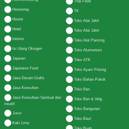
Thai Food
Homestay
TK
Hostel
Toko Alat Jahit
Hotel
Toko Alat Jahit
Interior
Toko Alat Pancing
Isi Ulang Oksigen
Toko Alumunium
Jajanan
Toko ATK
Japanese Food
Toko Ayam Potong
Jasa Desain Grafis
Toko Bahan Pokok
Jasa Konsultan
Toko Ban
Jasa Konsultasi Spiritual dan
Toko Ban & Velg
Intuitif
Toko Bangunan
Juice
Toko Baut
Kaki Lima
Toko Buah