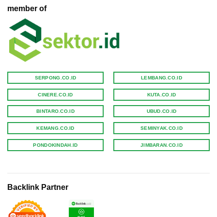
member of
SERPONG.CO.ID
LEMBANG.CO.ID
CINERE.CO.ID
KUTA.CO.ID
BINTARO.CO.ID
UBUD.CO.ID
KEMANG.CO.ID
SEMINYAK.CO.ID
PONDOKINDAH.ID
JIMBARAN.CO.ID
Backlink Partner