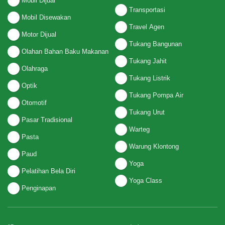
Mobil Dijual
Transportasi
Mobil Disewakan
Travel Agen
Motor Dijual
Tukang Bangunan
Olahan Bahan Baku Makanan
Tukang Jahit
Olahraga
Tukang Listrik
Optik
Tukang Pompa Air
Otomotif
Tukang Urut
Pasar Tradisional
Warteg
Pasta
Warung Klontong
Paud
Yoga
Pelatihan Bela Diri
Yoga Class
Penginapan