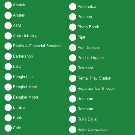
Apotek
Peternakan
Arsitek
Petshop
ATM
Photo Booth
Auto Detailing
Pijat
Banks & Financial Services
Pom Bensin
Barbershop
Produk Organik
BBQ
Rekreasi
Bengkel Las
Rental Play Station
Bengkel Mobil
Reparasi Tas & Koper
Bengkel Motor
Restoran
BimBel
Restoran
Butik
Ruko Dijual
Cafe
Ruko Disewakan