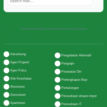
Failed to load data: Unexpected end of JSON input
Advertising
Pengobatan Alternatif
Agen Properti
Pengrajin
Agen Pulsa
Perawatan Diri
Alat Kesehatan
Perlengkapan Bayi
Aluminium
Pertukangan
Alumunium
Perusahaan ekspor-impor
Apartemen
Perusahaan IT