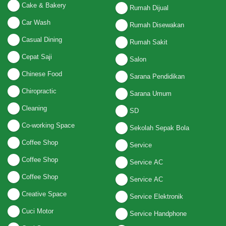
Cake & Bakery
Rumah Dijual
Car Wash
Rumah Disewakan
Casual Dining
Rumah Sakit
Cepat Saji
Salon
Chinese Food
Sarana Pendidikan
Chiropractic
Sarana Umum
Cleaning
SD
Co-working Space
Sekolah Sepak Bola
Coffee Shop
Service
Coffee Shop
Service AC
Coffee Shop
Service AC
Creative Space
Service Elektronik
Cuci Motor
Service Handphone