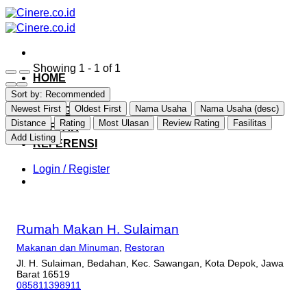
Skip
to
content
Showing 1 - 1 of 1
HOME
EXPLORE
Sort by:
Recommended
Newest First
Oldest First
Nama Usaha
Nama Usaha (desc)
CATEGORY
Distance
Rating
Most Ulasan
Review Rating
Fasilitas
DAFTAR
Add Listing
REFERENSI
Login / Register
Rumah Makan H. Sulaiman
Makanan dan Minuman
,
Restoran
Jl. H. Sulaiman, Bedahan, Kec. Sawangan, Kota Depok, Jawa
Barat 16519
085811398911