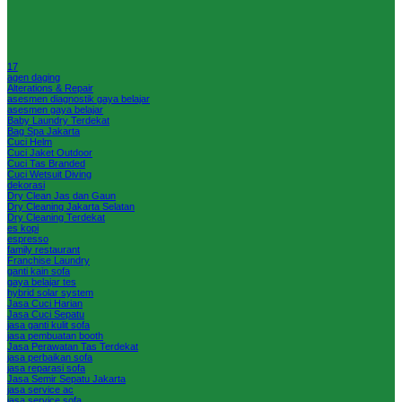
17
agen daging
Alterations & Repair
asesmen diagnostik gaya belajar
asesmen gaya belajar
Baby Laundry Terdekat
Bag Spa Jakarta
Cuci Helm
Cuci Jaket Outdoor
Cuci Tas Branded
Cuci Wetsuit Diving
dekorasi
Dry Clean Jas dan Gaun
Dry Cleaning Jakarta Selatan
Dry Cleaning Terdekat
es kopi
espresso
family restaurant
Franchise Laundry
ganti kain sofa
gaya belajar tes
hybrid solar system
Jasa Cuci Harian
Jasa Cuci Sepatu
jasa ganti kulit sofa
jasa pembuatan booth
Jasa Perawatan Tas Terdekat
jasa perbaikan sofa
jasa reparasi sofa
Jasa Semir Sepatu Jakarta
jasa service ac
jasa service sofa