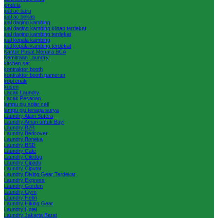
jendela
jual ac baru
jual ac bekas
jual daging kambing
jual daging kambing kiloan terdekat
jual daging kambing terdekat
jual kepala kambing
jual kepala kambing terdekat
Kantor Pusat Menara BCA
Kemitraan Laundry
kitchen set
kontraktor booth
kontraktor booth pameran
kopi enak
kusen
Lacak Laundry
Lacak Pesanan
lampu pju solar cell
lampu pju tenaga surya
Laundry Alam Sutera
Laundry Aman untuk Bayi
Laundry B2B
Laundry Bedcover
Laundry Boneka
Laundry BSD
Laundry Cafe
Laundry Ciledug
Laundry Cipadu
Laundry Ciputat
Laundry Diving Gear Terdekat
Laundry Express
Laundry Gorden
Laundry Gym
Laundry Helm
Laundry Hiking Gear
Laundry Hotel
Laundry Jakarta Barat