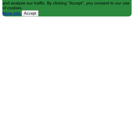
and analyse our traffic. By clicking "Accept", you consent to our use
of cookies.
More info
Accept