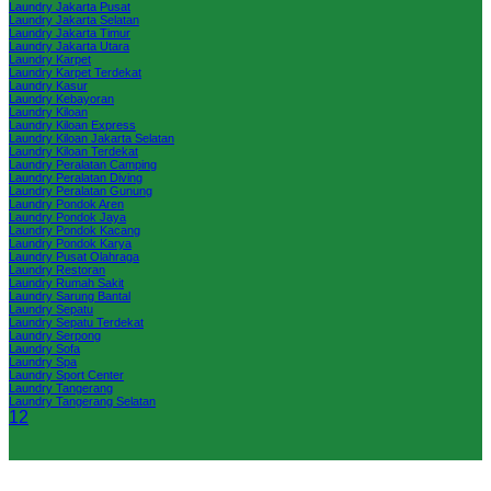
Laundry Jakarta Pusat
Laundry Jakarta Selatan
Laundry Jakarta Timur
Laundry Jakarta Utara
Laundry Karpet
Laundry Karpet Terdekat
Laundry Kasur
Laundry Kebayoran
Laundry Kiloan
Laundry Kiloan Express
Laundry Kiloan Jakarta Selatan
Laundry Kiloan Terdekat
Laundry Peralatan Camping
Laundry Peralatan Diving
Laundry Peralatan Gunung
Laundry Pondok Aren
Laundry Pondok Jaya
Laundry Pondok Kacang
Laundry Pondok Karya
Laundry Pusat Olahraga
Laundry Restoran
Laundry Rumah Sakit
Laundry Sarung Bantal
Laundry Sepatu
Laundry Sepatu Terdekat
Laundry Serpong
Laundry Sofa
Laundry Spa
Laundry Sport Center
Laundry Tangerang
Laundry Tangerang Selatan
1
2