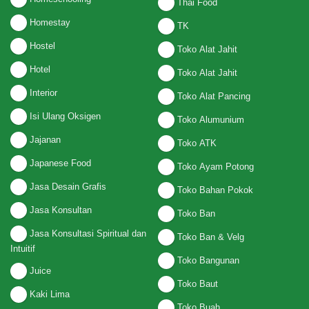
Thai Food
Homestay
TK
Hostel
Toko Alat Jahit
Hotel
Toko Alat Jahit
Interior
Toko Alat Pancing
Isi Ulang Oksigen
Toko Alumunium
Jajanan
Toko ATK
Japanese Food
Toko Ayam Potong
Jasa Desain Grafis
Toko Bahan Pokok
Jasa Konsultan
Toko Ban
Jasa Konsultasi Spiritual dan
Toko Ban & Velg
Intuitif
Toko Bangunan
Juice
Toko Baut
Kaki Lima
Toko Buah