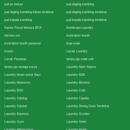
jual ac bekas
jual daging kambing
jual daging kambing kiloan terdekat
jual daging kambing terdekat
jual kepala kambing
jual kepala kambing terdekat
Kantor Pusat Menara BCA
Kemitraan Laundry
kitchen set
kontraktor booth
kontraktor booth pameran
kopi enak
kusen
Lacak Laundry
Lacak Pesanan
lampu pju solar cell
lampu pju tenaga surya
Laundry Alam Sutera
Laundry Aman untuk Bayi
Laundry B2B
Laundry Bedcover
Laundry Boneka
Laundry BSD
Laundry Cafe
Laundry Ciledug
Laundry Cipadu
Laundry Ciputat
Laundry Diving Gear Terdekat
Laundry Express
Laundry Gorden
Laundry Gym
Laundry Helm
Laundry Hiking Gear
Laundry Hotel