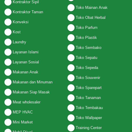
Kontraktor Sipil
Toko Mainan Anak
Kontraktor Taman
Toko Obat Herbal
Konveksi
Toko Parfum
Kost
Toko Plastik
Laundry
Toko Sembako
Layanan Islami
Toko Sepatu
Layanan Sosial
Toko Sepeda
Makanan Anak
Toko Souvenir
Makanan dan Minuman
Toko Sparepart
Makanan Siap Masak
Toko Tanaman
Meat wholesaler
Toko Tembakau
MEP HVAC
Toko Wallpaper
Mini Market
Training Center