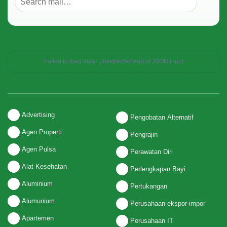
Failed to load data: Unexpected end of JSON input
Advertising
Pengobatan Alternatif
Agen Properti
Pengrajin
Agen Pulsa
Perawatan Diri
Alat Kesehatan
Perlengkapan Bayi
Aluminium
Pertukangan
Alumunium
Perusahaan ekspor-impor
Apartemen
Perusahaan IT