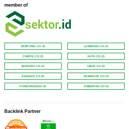
member of
SERPONG.CO.ID
LEMBANG.CO.ID
CINERE.CO.ID
KUTA.CO.ID
BINTARO.CO.ID
UBUD.CO.ID
KEMANG.CO.ID
SEMINYAK.CO.ID
PONDOKINDAH.ID
JIMBARAN.CO.ID
Backlink Partner