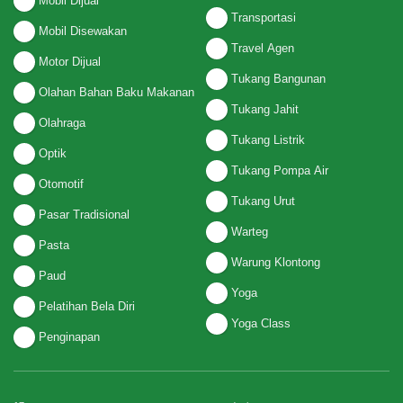
Mobil Dijual
Transportasi
Mobil Disewakan
Travel Agen
Motor Dijual
Tukang Bangunan
Olahan Bahan Baku Makanan
Tukang Jahit
Olahraga
Tukang Listrik
Optik
Tukang Pompa Air
Otomotif
Tukang Urut
Pasar Tradisional
Warteg
Pasta
Warung Klontong
Paud
Yoga
Pelatihan Bela Diri
Yoga Class
Penginapan