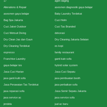
17
agen daging
Alterations & Repair
asesmen diagnostik gaya belajar
asesmen gaya belajar
Baby Laundry Terdekat
Bag Spa Jakarta
Cuci Helm
Cuci Jaket Outdoor
Cuci Tas Branded
Cuci Wetsuit Diving
dekorasi
Dry Clean Jas dan Gaun
Dry Cleaning Jakarta Selatan
Dry Cleaning Terdekat
es kopi
espresso
family restaurant
Franchise Laundry
ganti kain sofa
gaya belajar tes
hybrid solar system
Jasa Cuci Harian
Jasa Cuci Sepatu
jasa ganti kulit sofa
jasa pembuatan booth
Jasa Perawatan Tas Terdekat
jasa perbaikan sofa
jasa reparasi sofa
Jasa Semir Sepatu Jakarta
jasa service ac
jasa service sofa
jendela
jual ac baru