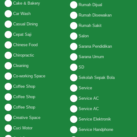
Cake & Bakery
Rumah Dijual
Car Wash
Rumah Disewakan
Casual Dining
Rumah Sakit
Cepat Saji
Salon
Chinese Food
Sarana Pendidikan
Chiropractic
Sarana Umum
Cleaning
SD
Co-working Space
Sekolah Sepak Bola
Coffee Shop
Service
Coffee Shop
Service AC
Coffee Shop
Service AC
Creative Space
Service Elektronik
Cuci Motor
Service Handphone