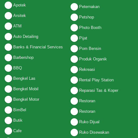
Apotek
Peternakan
Arsitek
Petshop
ATM
Photo Booth
Auto Detailing
Pijat
Banks & Financial Services
Pom Bensin
Barbershop
Produk Organik
BBQ
Rekreasi
Bengkel Las
Rental Play Station
Bengkel Mobil
Reparasi Tas & Koper
Bengkel Motor
Restoran
BimBel
Restoran
Butik
Ruko Dijual
Cafe
Ruko Disewakan