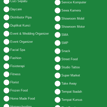
Cuci Sepatu
Service Komputer
Daycare
Sewa Kamera
Distributor Pipa
Showroom Mobil
Duplikat Kunci
Showroom Motor
Event & Wedding Organizer
SMA
Event Organizer
SMP
Facial Spa
Snack
Fashion
Street Food
Fisioterapi
Studio Tattoo
Fitness
Super Market
Florist
Take Away
Frozen Food
Tempat Ibadah
Home Made Food
Tempat Kursus
Homeschooling