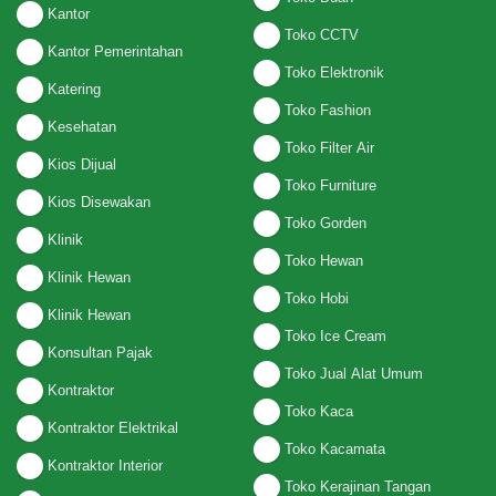
Kantor
Toko CCTV
Kantor Pemerintahan
Toko Elektronik
Katering
Toko Fashion
Kesehatan
Toko Filter Air
Kios Dijual
Toko Furniture
Kios Disewakan
Toko Gorden
Klinik
Toko Hewan
Klinik Hewan
Toko Hobi
Klinik Hewan
Toko Ice Cream
Konsultan Pajak
Toko Jual Alat Umum
Kontraktor
Toko Kaca
Kontraktor Elektrikal
Toko Kacamata
Kontraktor Interior
Toko Kerajinan Tangan