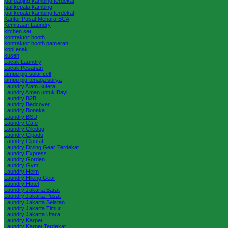
jual daging kambing terdekat
jual kepala kambing
jual kepala kambing terdekat
Kantor Pusat Menara BCA
Kemitraan Laundry
kitchen set
kontraktor booth
kontraktor booth pameran
kopi enak
kusen
Lacak Laundry
Lacak Pesanan
lampu pju solar cell
lampu pju tenaga surya
Laundry Alam Sutera
Laundry Aman untuk Bayi
Laundry B2B
Laundry Bedcover
Laundry Boneka
Laundry BSD
Laundry Cafe
Laundry Ciledug
Laundry Cipadu
Laundry Ciputat
Laundry Diving Gear Terdekat
Laundry Express
Laundry Gorden
Laundry Gym
Laundry Helm
Laundry Hiking Gear
Laundry Hotel
Laundry Jakarta Barat
Laundry Jakarta Pusat
Laundry Jakarta Selatan
Laundry Jakarta Timur
Laundry Jakarta Utara
Laundry Karpet
Laundry Karpet Terdekat