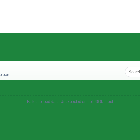
b baru.
Failed to load data: Unexpected end of JSON input