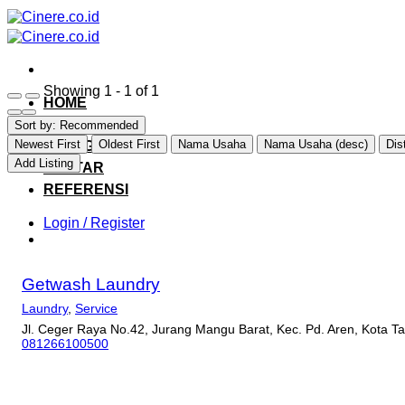
Skip
to
content
Showing 1 - 1 of 1
HOME
EXPLORE
Sort by:
Recommended
Newest First
Oldest First
Nama Usaha
Nama Usaha (desc)
Dis
CATEGORY
Add Listing
DAFTAR
REFERENSI
Login / Register
Getwash Laundry
Laundry
,
Service
Jl. Ceger Raya No.42, Jurang Mangu Barat, Kec. Pd. Aren, Kota 
081266100500