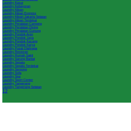
Laundry Kasur
Laundry Kebayoran
Laundry Kiloan
Laundry Kiloan Express
Laundry Kiloan Jakarta Selatan
Laundry Kiloan Terdekat
Laundry Peralatan Camping
Laundry Peralatan Diving
Laundry Peralatan Gunung
Laundry Pondok Aren
Laundry Pondok Jaya
Laundry Pondok Kacang
Laundry Pondok Karya
Laundry Pusat Olahraga
Laundry Restoran
Laundry Rumah Sakit
Laundry Sarung Bantal
Laundry Sepatu
Laundry Sepatu Terdekat
Laundry Serpong
Laundry Sofa
Laundry Spa
Laundry Sport Center
Laundry Tangerang
Laundry Tangerang Selatan
1
2