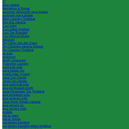
17
agen daging
Alterations & Repair
asesmen diagnostik gaya belajar
asesmen gaya belajar
Baby Laundry Terdekat
Bag Spa Jakarta
Cuci Helm
Cuci Jaket Outdoor
Cuci Tas Branded
Cuci Wetsuit Diving
dekorasi
Dry Clean Jas dan Gaun
Dry Cleaning Jakarta Selatan
Dry Cleaning Terdekat
es kopi
espresso
family restaurant
Franchise Laundry
ganti kain sofa
gaya belajar tes
hybrid solar system
Jasa Cuci Harian
Jasa Cuci Sepatu
jasa ganti kulit sofa
jasa pembuatan booth
Jasa Perawatan Tas Terdekat
jasa perbaikan sofa
jasa reparasi sofa
Jasa Semir Sepatu Jakarta
jasa service ac
jasa service sofa
jendela
jual ac baru
jual ac bekas
jual daging kambing
jual daging kambing kiloan terdekat