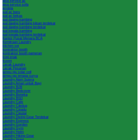
jasa service ac
jasa service sofa
jendela
jual ac baru
jual ac bekas
jual daging kambing
jual daging kambing kiloan terdekat
jual daging kambing terdekat
jual kepala kambing
jual kepala kambing terdekat
Kantor Pusat Menara BCA
Kemitraan Laundry
kitchen set
kontraktor booth
kontraktor booth pameran
kopi enak
kusen
Lacak Laundry
Lacak Pesanan
lampu pju solar cell
lampu pju tenaga surya
Laundry Alam Sutera
Laundry Aman untuk Bayi
Laundry B2B
Laundry Bedcover
Laundry Boneka
Laundry BSD
Laundry Cafe
Laundry Ciledug
Laundry Cipadu
Laundry Ciputat
Laundry Diving Gear Terdekat
Laundry Express
Laundry Gorden
Laundry Gym
Laundry Helm
Laundry Hiking Gear
Laundry Hotel