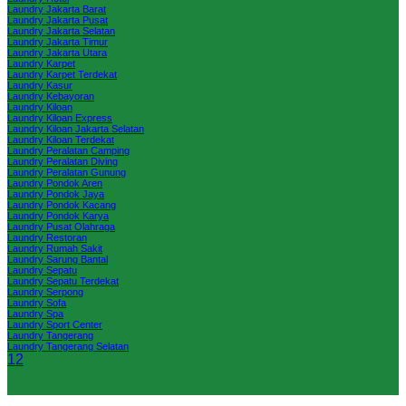
Laundry Jakarta Barat
Laundry Jakarta Pusat
Laundry Jakarta Selatan
Laundry Jakarta Timur
Laundry Jakarta Utara
Laundry Karpet
Laundry Karpet Terdekat
Laundry Kasur
Laundry Kebayoran
Laundry Kiloan
Laundry Kiloan Express
Laundry Kiloan Jakarta Selatan
Laundry Kiloan Terdekat
Laundry Peralatan Camping
Laundry Peralatan Diving
Laundry Peralatan Gunung
Laundry Pondok Aren
Laundry Pondok Jaya
Laundry Pondok Kacang
Laundry Pondok Karya
Laundry Pusat Olahraga
Laundry Restoran
Laundry Rumah Sakit
Laundry Sarung Bantal
Laundry Sepatu
Laundry Sepatu Terdekat
Laundry Serpong
Laundry Sofa
Laundry Spa
Laundry Sport Center
Laundry Tangerang
Laundry Tangerang Selatan
1
2