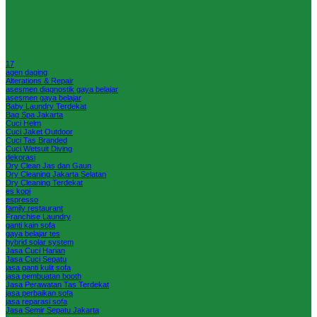
17
agen daging
Alterations & Repair
asesmen diagnostik gaya belajar
asesmen gaya belajar
Baby Laundry Terdekat
Bag Spa Jakarta
Cuci Helm
Cuci Jaket Outdoor
Cuci Tas Branded
Cuci Wetsuit Diving
dekorasi
Dry Clean Jas dan Gaun
Dry Cleaning Jakarta Selatan
Dry Cleaning Terdekat
es kopi
espresso
family restaurant
Franchise Laundry
ganti kain sofa
gaya belajar tes
hybrid solar system
Jasa Cuci Harian
Jasa Cuci Sepatu
jasa ganti kulit sofa
jasa pembuatan booth
Jasa Perawatan Tas Terdekat
jasa perbaikan sofa
jasa reparasi sofa
Jasa Semir Sepatu Jakarta