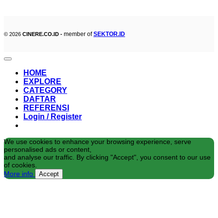
member of
SEKTOR.ID
© 2026
CINERE.CO.ID -
HOME
EXPLORE
CATEGORY
DAFTAR
REFERENSI
Login / Register
We use cookies to enhance your browsing experience, serve
personalised ads or content,
and analyse our traffic. By clicking "Accept", you consent to our use
of cookies.
More info
Accept