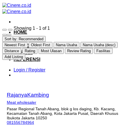
Skip
to
content
Showing 1 - 1 of 1
HOME
EXPLORE
Sort by:
Recommended
Newest First
Oldest First
Nama Usaha
Nama Usaha (desc)
CATEGORY
Distance
Rating
Most Ulasan
Review Rating
Fasilitas
DAFTAR
Add Listing
REFERENSI
Login / Register
RajanyaKambing
Meat wholesaler
Pasar Regional Tanah Abang, blok g los daging, Kb. Kacang,
Kecamatan Tanah Abang, Kota Jakarta Pusat, Daerah Khusus
Ibukota Jakarta 10250
081556784964