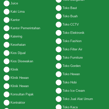
Juice
Toko Baut
Kaki Lima
Toko Buah
Kantor
Toko CCTV
Kantor Pemerintahan
Toko Elektronik
Katering
Toko Fashion
Kesehatan
Toko Filter Air
Kios Dijual
Toko Furniture
Kios Disewakan
Toko Gorden
Klinik
Toko Hewan
Klinik Hewan
Toko Hobi
Klinik Hewan
Toko Ice Cream
Konsultan Pajak
Toko Jual Alat Umum
Kontraktor
Toko Kaca