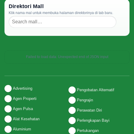
Direktori Mall
Klik nama mal untuk membuka halaman direktorinya di tab baru.
Failed to load data: Unexpected end of JSON input
Advertising
Pengobatan Alternatif
Agen Properti
Pengrajin
Agen Pulsa
Perawatan Diri
Alat Kesehatan
Perlengkapan Bayi
Aluminium
Pertukangan