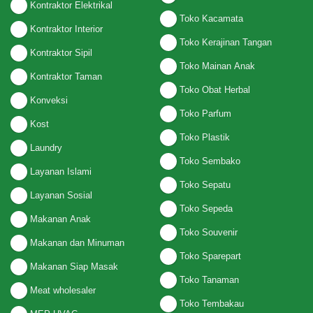
Kontraktor Elektrikal
Toko Kacamata
Kontraktor Interior
Toko Kerajinan Tangan
Kontraktor Sipil
Toko Mainan Anak
Kontraktor Taman
Toko Obat Herbal
Konveksi
Toko Parfum
Kost
Toko Plastik
Laundry
Toko Sembako
Layanan Islami
Toko Sepatu
Layanan Sosial
Toko Sepeda
Makanan Anak
Toko Souvenir
Makanan dan Minuman
Toko Sparepart
Makanan Siap Masak
Toko Tanaman
Meat wholesaler
Toko Tembakau