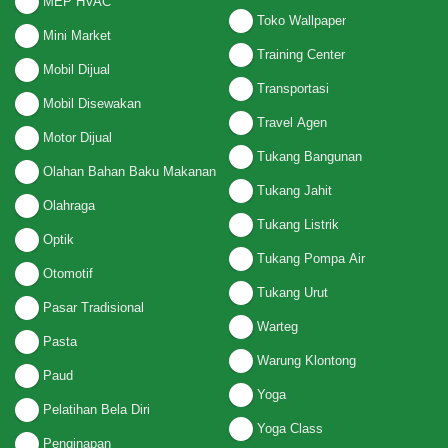
MEP HVAC
Toko Wallpaper
Mini Market
Training Center
Mobil Dijual
Transportasi
Mobil Disewakan
Travel Agen
Motor Dijual
Tukang Bangunan
Olahan Bahan Baku Makanan
Tukang Jahit
Olahraga
Tukang Listrik
Optik
Tukang Pompa Air
Otomotif
Tukang Urut
Pasar Tradisional
Warteg
Pasta
Warung Klontong
Paud
Yoga
Pelatihan Bela Diri
Yoga Class
Penginapan