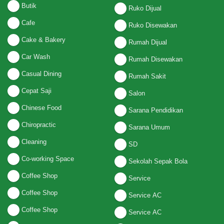
Butik
Ruko Dijual
Cafe
Ruko Disewakan
Cake & Bakery
Rumah Dijual
Car Wash
Rumah Disewakan
Casual Dining
Rumah Sakit
Cepat Saji
Salon
Chinese Food
Sarana Pendidikan
Chiropractic
Sarana Umum
Cleaning
SD
Co-working Space
Sekolah Sepak Bola
Coffee Shop
Service
Coffee Shop
Service AC
Coffee Shop
Service AC