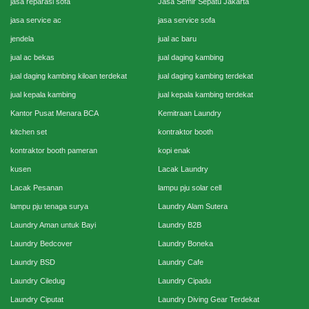
jasa reparasi sofa
Jasa Semir Sepatu Jakarta
jasa service ac
jasa service sofa
jendela
jual ac baru
jual ac bekas
jual daging kambing
jual daging kambing kiloan terdekat
jual daging kambing terdekat
jual kepala kambing
jual kepala kambing terdekat
Kantor Pusat Menara BCA
Kemitraan Laundry
kitchen set
kontraktor booth
kontraktor booth pameran
kopi enak
kusen
Lacak Laundry
Lacak Pesanan
lampu pju solar cell
lampu pju tenaga surya
Laundry Alam Sutera
Laundry Aman untuk Bayi
Laundry B2B
Laundry Bedcover
Laundry Boneka
Laundry BSD
Laundry Cafe
Laundry Ciledug
Laundry Cipadu
Laundry Ciputat
Laundry Diving Gear Terdekat