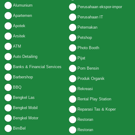
Alumunium
Perusahaan ekspor-impor
Apartemen
Perusahaan IT
Apotek
Peternakan
Arsitek
Petshop
ATM
Photo Booth
Auto Detailing
Pijat
Banks & Financial Services
Pom Bensin
Barbershop
Produk Organik
BBQ
Rekreasi
Bengkel Las
Rental Play Station
Bengkel Mobil
Reparasi Tas & Koper
Bengkel Motor
Restoran
BimBel
Restoran