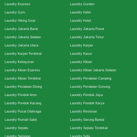
Laundry Express
Laundry Gorden
Laundry Gym
Laundry Helm
Laundry Hiking Gear
Laundry Hotel
Laundry Jakarta Barat
Laundry Jakarta Pusat
Laundry Jakarta Selatan
Laundry Jakarta Timur
Laundry Jakarta Utara
Laundry Karpet
Laundry Karpet Terdekat
Laundry Kasur
Laundry Kebayoran
Laundry Kiloan
Laundry Kiloan Express
Laundry Kiloan Jakarta Selatan
Laundry Kiloan Terdekat
Laundry Peralatan Camping
Laundry Peralatan Diving
Laundry Peralatan Gunung
Laundry Pondok Aren
Laundry Pondok Jaya
Laundry Pondok Kacang
Laundry Pondok Karya
Laundry Pusat Olahraga
Laundry Restoran
Laundry Rumah Sakit
Laundry Sarung Bantal
Laundry Sepatu
Laundry Sepatu Terdekat
Laundry Serpong
Laundry Sofa