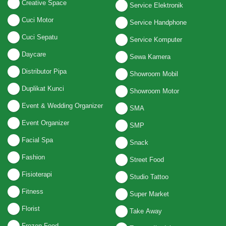
Creative Space
Service Elektronik
Cuci Motor
Service Handphone
Cuci Sepatu
Service Komputer
Daycare
Sewa Kamera
Distributor Pipa
Showroom Mobil
Duplikat Kunci
Showroom Motor
Event & Wedding Organizer
SMA
Event Organizer
SMP
Facial Spa
Snack
Fashion
Street Food
Fisioterapi
Studio Tattoo
Fitness
Super Market
Florist
Take Away
Frozen Food