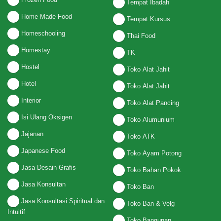
Tempat Ibadah
Home Made Food
Tempat Kursus
Homeschooling
Thai Food
Homestay
TK
Hostel
Toko Alat Jahit
Hotel
Toko Alat Jahit
Interior
Toko Alat Pancing
Isi Ulang Oksigen
Toko Alumunium
Jajanan
Toko ATK
Japanese Food
Toko Ayam Potong
Jasa Desain Grafis
Toko Bahan Pokok
Jasa Konsultan
Toko Ban
Jasa Konsultasi Spiritual dan
Toko Ban & Velg
Intuitif
Toko Bangunan