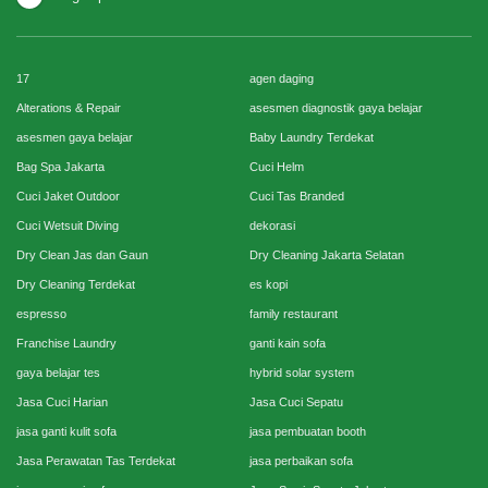
17
agen daging
Alterations & Repair
asesmen diagnostik gaya belajar
asesmen gaya belajar
Baby Laundry Terdekat
Bag Spa Jakarta
Cuci Helm
Cuci Jaket Outdoor
Cuci Tas Branded
Cuci Wetsuit Diving
dekorasi
Dry Clean Jas dan Gaun
Dry Cleaning Jakarta Selatan
Dry Cleaning Terdekat
es kopi
espresso
family restaurant
Franchise Laundry
ganti kain sofa
gaya belajar tes
hybrid solar system
Jasa Cuci Harian
Jasa Cuci Sepatu
jasa ganti kulit sofa
jasa pembuatan booth
Jasa Perawatan Tas Terdekat
jasa perbaikan sofa