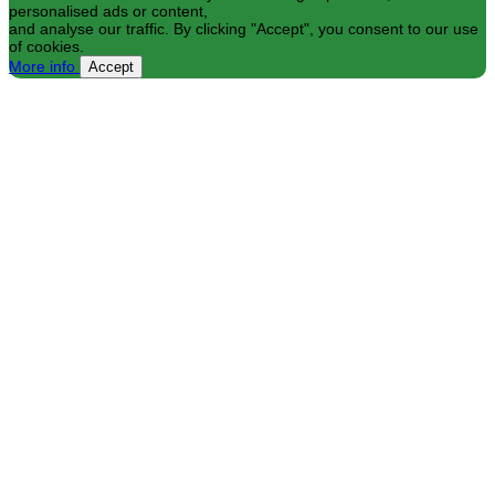
personalised ads or content,
and analyse our traffic. By clicking "Accept", you consent to our use
of cookies.
More info
Accept