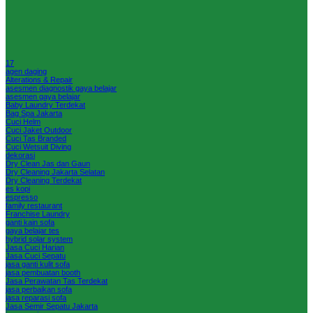
17
agen daging
Alterations & Repair
asesmen diagnostik gaya belajar
asesmen gaya belajar
Baby Laundry Terdekat
Bag Spa Jakarta
Cuci Helm
Cuci Jaket Outdoor
Cuci Tas Branded
Cuci Wetsuit Diving
dekorasi
Dry Clean Jas dan Gaun
Dry Cleaning Jakarta Selatan
Dry Cleaning Terdekat
es kopi
espresso
family restaurant
Franchise Laundry
ganti kain sofa
gaya belajar tes
hybrid solar system
Jasa Cuci Harian
Jasa Cuci Sepatu
jasa ganti kulit sofa
jasa pembuatan booth
Jasa Perawatan Tas Terdekat
jasa perbaikan sofa
jasa reparasi sofa
Jasa Semir Sepatu Jakarta