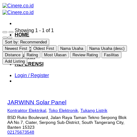
Skip
to
content
Showing 1 - 1 of 1
HOME
EXPLORE
Sort by:
Recommended
Newest First
Oldest First
Nama Usaha
Nama Usaha (desc)
CATEGORY
Distance
Rating
Most Ulasan
Review Rating
Fasilitas
DAFTAR
Add Listing
REFERENSI
Login / Register
JARWINN Solar Panel
Kontraktor Elektrikal
,
Toko Elektronik
,
Tukang Listrik
BSD Ruko Boulevard, Jalan Raya Taman Tekno Serpong Blok
AA No.7, Ciater, Serpong Sub-District, South Tangerang City,
Banten 15323
02175673548