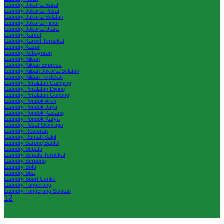
Laundry Jakarta Barat
Laundry Jakarta Pusat
Laundry Jakarta Selatan
Laundry Jakarta Timur
Laundry Jakarta Utara
Laundry Karpet
Laundry Karpet Terdekat
Laundry Kasur
Laundry Kebayoran
Laundry Kiloan
Laundry Kiloan Express
Laundry Kiloan Jakarta Selatan
Laundry Kiloan Terdekat
Laundry Peralatan Camping
Laundry Peralatan Diving
Laundry Peralatan Gunung
Laundry Pondok Aren
Laundry Pondok Jaya
Laundry Pondok Kacang
Laundry Pondok Karya
Laundry Pusat Olahraga
Laundry Restoran
Laundry Rumah Sakit
Laundry Sarung Bantal
Laundry Sepatu
Laundry Sepatu Terdekat
Laundry Serpong
Laundry Sofa
Laundry Spa
Laundry Sport Center
Laundry Tangerang
Laundry Tangerang Selatan
1
2