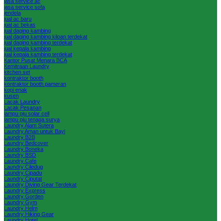
jasa service ac
jasa service sofa
jendela
jual ac baru
jual ac bekas
jual daging kambing
jual daging kambing kiloan terdekat
jual daging kambing terdekat
jual kepala kambing
jual kepala kambing terdekat
Kantor Pusat Menara BCA
Kemitraan Laundry
kitchen set
kontraktor booth
kontraktor booth pameran
kopi enak
kusen
Lacak Laundry
Lacak Pesanan
lampu pju solar cell
lampu pju tenaga surya
Laundry Alam Sutera
Laundry Aman untuk Bayi
Laundry B2B
Laundry Bedcover
Laundry Boneka
Laundry BSD
Laundry Cafe
Laundry Ciledug
Laundry Cipadu
Laundry Ciputat
Laundry Diving Gear Terdekat
Laundry Express
Laundry Gorden
Laundry Gym
Laundry Helm
Laundry Hiking Gear
Laundry Hotel