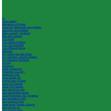
17
agen daging
Alterations & Repair
asesmen diagnostik gaya belajar
asesmen gaya belajar
Baby Laundry Terdekat
Bag Spa Jakarta
Cuci Helm
Cuci Jaket Outdoor
Cuci Tas Branded
Cuci Wetsuit Diving
dekorasi
Dry Clean Jas dan Gaun
Dry Cleaning Jakarta Selatan
Dry Cleaning Terdekat
es kopi
espresso
family restaurant
Franchise Laundry
ganti kain sofa
gaya belajar tes
hybrid solar system
Jasa Cuci Harian
Jasa Cuci Sepatu
jasa ganti kulit sofa
jasa pembuatan booth
Jasa Perawatan Tas Terdekat
jasa perbaikan sofa
jasa reparasi sofa
Jasa Semir Sepatu Jakarta
jasa service ac
jasa service sofa