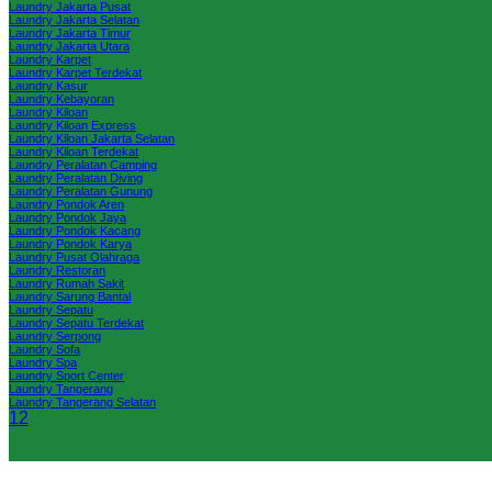
Laundry Jakarta Pusat
Laundry Jakarta Selatan
Laundry Jakarta Timur
Laundry Jakarta Utara
Laundry Karpet
Laundry Karpet Terdekat
Laundry Kasur
Laundry Kebayoran
Laundry Kiloan
Laundry Kiloan Express
Laundry Kiloan Jakarta Selatan
Laundry Kiloan Terdekat
Laundry Peralatan Camping
Laundry Peralatan Diving
Laundry Peralatan Gunung
Laundry Pondok Aren
Laundry Pondok Jaya
Laundry Pondok Kacang
Laundry Pondok Karya
Laundry Pusat Olahraga
Laundry Restoran
Laundry Rumah Sakit
Laundry Sarung Bantal
Laundry Sepatu
Laundry Sepatu Terdekat
Laundry Serpong
Laundry Sofa
Laundry Spa
Laundry Sport Center
Laundry Tangerang
Laundry Tangerang Selatan
1
2