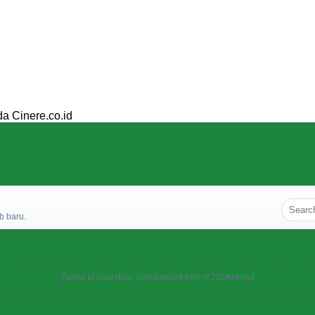
da Cinere.co.id
b baru.
Failed to load data: Unexpected end of JSON input