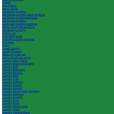
jendela
jual ac baru
jual ac bekas
jual daging kambing
jual daging kambing kiloan terdekat
jual daging kambing terdekat
jual kepala kambing
jual kepala kambing terdekat
Kantor Pusat Menara BCA
Kemitraan Laundry
kitchen set
kontraktor booth
kontraktor booth pameran
kopi enak
kusen
Lacak Laundry
Lacak Pesanan
lampu pju solar cell
lampu pju tenaga surya
Laundry Alam Sutera
Laundry Aman untuk Bayi
Laundry B2B
Laundry Bedcover
Laundry Boneka
Laundry BSD
Laundry Cafe
Laundry Ciledug
Laundry Cipadu
Laundry Ciputat
Laundry Diving Gear Terdekat
Laundry Express
Laundry Gorden
Laundry Gym
Laundry Helm
Laundry Hiking Gear
Laundry Hotel
Laundry Jakarta Barat