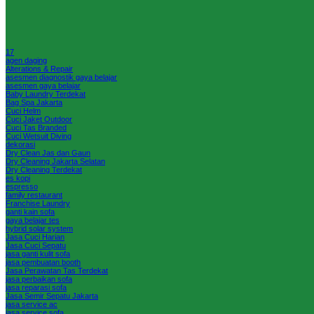
17
agen daging
Alterations & Repair
asesmen diagnostik gaya belajar
asesmen gaya belajar
Baby Laundry Terdekat
Bag Spa Jakarta
Cuci Helm
Cuci Jaket Outdoor
Cuci Tas Branded
Cuci Wetsuit Diving
dekorasi
Dry Clean Jas dan Gaun
Dry Cleaning Jakarta Selatan
Dry Cleaning Terdekat
es kopi
espresso
family restaurant
Franchise Laundry
ganti kain sofa
gaya belajar tes
hybrid solar system
Jasa Cuci Harian
Jasa Cuci Sepatu
jasa ganti kulit sofa
jasa pembuatan booth
Jasa Perawatan Tas Terdekat
jasa perbaikan sofa
jasa reparasi sofa
Jasa Semir Sepatu Jakarta
jasa service ac
jasa service sofa