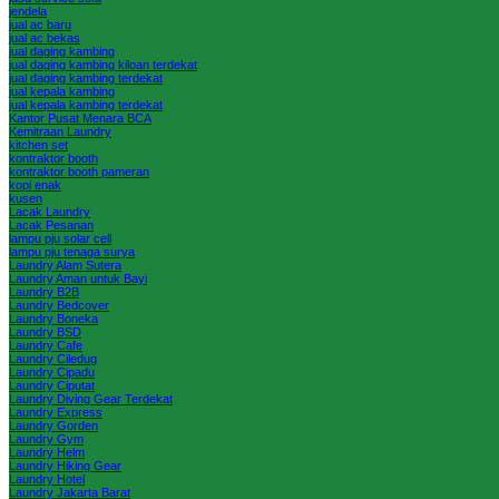
jendela
jual ac baru
jual ac bekas
jual daging kambing
jual daging kambing kiloan terdekat
jual daging kambing terdekat
jual kepala kambing
jual kepala kambing terdekat
Kantor Pusat Menara BCA
Kemitraan Laundry
kitchen set
kontraktor booth
kontraktor booth pameran
kopi enak
kusen
Lacak Laundry
Lacak Pesanan
lampu pju solar cell
lampu pju tenaga surya
Laundry Alam Sutera
Laundry Aman untuk Bayi
Laundry B2B
Laundry Bedcover
Laundry Boneka
Laundry BSD
Laundry Cafe
Laundry Ciledug
Laundry Cipadu
Laundry Ciputat
Laundry Diving Gear Terdekat
Laundry Express
Laundry Gorden
Laundry Gym
Laundry Helm
Laundry Hiking Gear
Laundry Hotel
Laundry Jakarta Barat