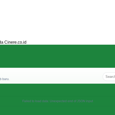
da Cinere.co.id
b baru.
Failed to load data: Unexpected end of JSON input