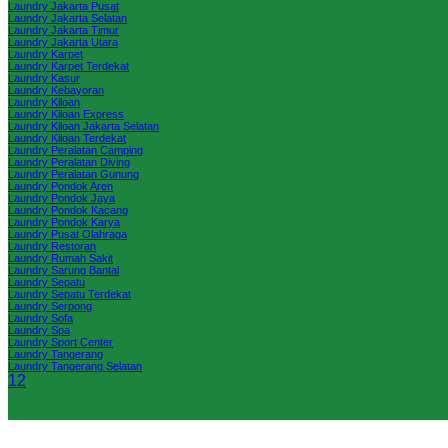
Laundry Jakarta Pusat
Laundry Jakarta Selatan
Laundry Jakarta Timur
Laundry Jakarta Utara
Laundry Karpet
Laundry Karpet Terdekat
Laundry Kasur
Laundry Kebayoran
Laundry Kiloan
Laundry Kiloan Express
Laundry Kiloan Jakarta Selatan
Laundry Kiloan Terdekat
Laundry Peralatan Camping
Laundry Peralatan Diving
Laundry Peralatan Gunung
Laundry Pondok Aren
Laundry Pondok Jaya
Laundry Pondok Kacang
Laundry Pondok Karya
Laundry Pusat Olahraga
Laundry Restoran
Laundry Rumah Sakit
Laundry Sarung Bantal
Laundry Sepatu
Laundry Sepatu Terdekat
Laundry Serpong
Laundry Sofa
Laundry Spa
Laundry Sport Center
Laundry Tangerang
Laundry Tangerang Selatan
1
2