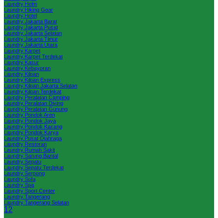
Laundry Helm
Laundry Hiking Gear
Laundry Hotel
Laundry Jakarta Barat
Laundry Jakarta Pusat
Laundry Jakarta Selatan
Laundry Jakarta Timur
Laundry Jakarta Utara
Laundry Karpet
Laundry Karpet Terdekat
Laundry Kasur
Laundry Kebayoran
Laundry Kiloan
Laundry Kiloan Express
Laundry Kiloan Jakarta Selatan
Laundry Kiloan Terdekat
Laundry Peralatan Camping
Laundry Peralatan Diving
Laundry Peralatan Gunung
Laundry Pondok Aren
Laundry Pondok Jaya
Laundry Pondok Kacang
Laundry Pondok Karya
Laundry Pusat Olahraga
Laundry Restoran
Laundry Rumah Sakit
Laundry Sarung Bantal
Laundry Sepatu
Laundry Sepatu Terdekat
Laundry Serpong
Laundry Sofa
Laundry Spa
Laundry Sport Center
Laundry Tangerang
Laundry Tangerang Selatan
1
2