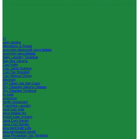
17
agen daging
Alterations & Repair
asesmen diagnostik gaya belajar
asesmen gaya belajar
Baby Laundry Terdekat
Bag Spa Jakarta
Cuci Helm
Cuci Jaket Outdoor
Cuci Tas Branded
Cuci Wetsuit Diving
dekorasi
Dry Clean Jas dan Gaun
Dry Cleaning Jakarta Selatan
Dry Cleaning Terdekat
es kopi
espresso
family restaurant
Franchise Laundry
ganti kain sofa
gaya belajar tes
hybrid solar system
Jasa Cuci Harian
Jasa Cuci Sepatu
jasa ganti kulit sofa
jasa pembuatan booth
Jasa Perawatan Tas Terdekat
jasa perbaikan sofa