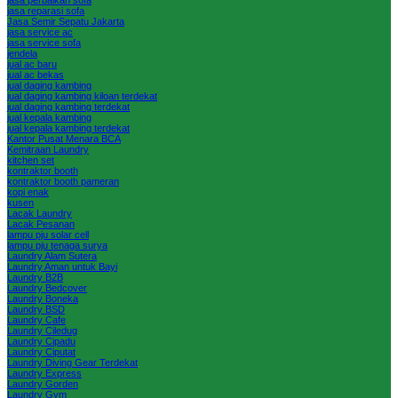
jasa reparasi sofa
Jasa Semir Sepatu Jakarta
jasa service ac
jasa service sofa
jendela
jual ac baru
jual ac bekas
jual daging kambing
jual daging kambing kiloan terdekat
jual daging kambing terdekat
jual kepala kambing
jual kepala kambing terdekat
Kantor Pusat Menara BCA
Kemitraan Laundry
kitchen set
kontraktor booth
kontraktor booth pameran
kopi enak
kusen
Lacak Laundry
Lacak Pesanan
lampu pju solar cell
lampu pju tenaga surya
Laundry Alam Sutera
Laundry Aman untuk Bayi
Laundry B2B
Laundry Bedcover
Laundry Boneka
Laundry BSD
Laundry Cafe
Laundry Ciledug
Laundry Cipadu
Laundry Ciputat
Laundry Diving Gear Terdekat
Laundry Express
Laundry Gorden
Laundry Gym