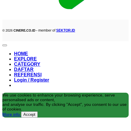
member of
SEKTOR.ID
© 2026
CINERE.CO.ID -
HOME
EXPLORE
CATEGORY
DAFTAR
REFERENSI
Login / Register
We use cookies to enhance your browsing experience, serve
personalised ads or content,
and analyse our traffic. By clicking "Accept", you consent to our use
of cookies.
More info
Accept