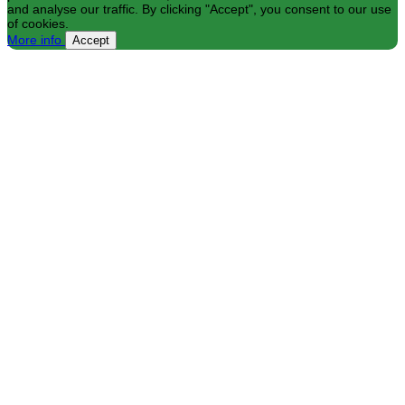
and analyse our traffic. By clicking "Accept", you consent to our use
of cookies.
More info
Accept