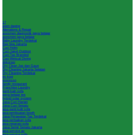
17
agen daging
Alterations & Repair
asesmen diagnostik gaya belajar
asesmen gaya belajar
Baby Laundry Terdekat
Bag Spa Jakarta
Cuci Helm
Cuci Jaket Outdoor
Cuci Tas Branded
Cuci Wetsuit Diving
dekorasi
Dry Clean Jas dan Gaun
Dry Cleaning Jakarta Selatan
Dry Cleaning Terdekat
es kopi
espresso
family restaurant
Franchise Laundry
ganti kain sofa
gaya belajar tes
hybrid solar system
Jasa Cuci Harian
Jasa Cuci Sepatu
jasa ganti kulit sofa
jasa pembuatan booth
Jasa Perawatan Tas Terdekat
jasa perbaikan sofa
jasa reparasi sofa
Jasa Semir Sepatu Jakarta
jasa service ac
jasa service sofa