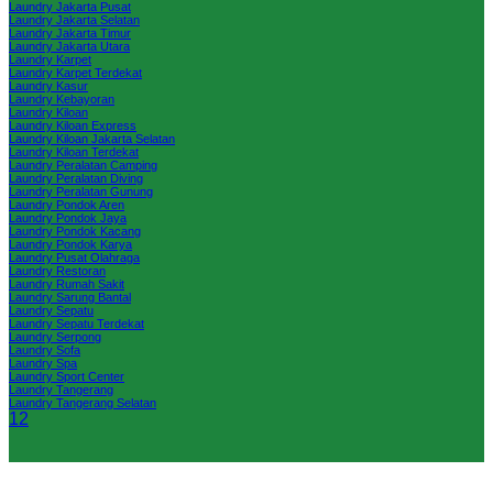
Laundry Jakarta Pusat
Laundry Jakarta Selatan
Laundry Jakarta Timur
Laundry Jakarta Utara
Laundry Karpet
Laundry Karpet Terdekat
Laundry Kasur
Laundry Kebayoran
Laundry Kiloan
Laundry Kiloan Express
Laundry Kiloan Jakarta Selatan
Laundry Kiloan Terdekat
Laundry Peralatan Camping
Laundry Peralatan Diving
Laundry Peralatan Gunung
Laundry Pondok Aren
Laundry Pondok Jaya
Laundry Pondok Kacang
Laundry Pondok Karya
Laundry Pusat Olahraga
Laundry Restoran
Laundry Rumah Sakit
Laundry Sarung Bantal
Laundry Sepatu
Laundry Sepatu Terdekat
Laundry Serpong
Laundry Sofa
Laundry Spa
Laundry Sport Center
Laundry Tangerang
Laundry Tangerang Selatan
1
2