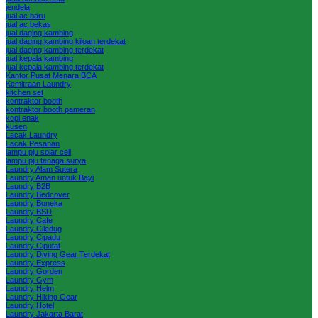
jendela
jual ac baru
jual ac bekas
jual daging kambing
jual daging kambing kiloan terdekat
jual daging kambing terdekat
jual kepala kambing
jual kepala kambing terdekat
Kantor Pusat Menara BCA
Kemitraan Laundry
kitchen set
kontraktor booth
kontraktor booth pameran
kopi enak
kusen
Lacak Laundry
Lacak Pesanan
lampu pju solar cell
lampu pju tenaga surya
Laundry Alam Sutera
Laundry Aman untuk Bayi
Laundry B2B
Laundry Bedcover
Laundry Boneka
Laundry BSD
Laundry Cafe
Laundry Ciledug
Laundry Cipadu
Laundry Ciputat
Laundry Diving Gear Terdekat
Laundry Express
Laundry Gorden
Laundry Gym
Laundry Helm
Laundry Hiking Gear
Laundry Hotel
Laundry Jakarta Barat