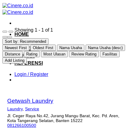
Skip
to
content
Showing 1 - 1 of 1
HOME
EXPLORE
Sort by:
Recommended
Newest First
Oldest First
Nama Usaha
Nama Usaha (desc)
CATEGORY
Distance
Rating
Most Ulasan
Review Rating
Fasilitas
DAFTAR
Add Listing
REFERENSI
Login / Register
Getwash Laundry
Laundry
,
Service
Jl. Ceger Raya No.42, Jurang Mangu Barat, Kec. Pd. Aren,
Kota Tangerang Selatan, Banten 15222
081266100500