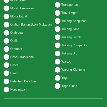
Mobil Dijual
Transportasi
Mobil Disewakan
Travel Agen
Motor Dijual
Tukang Bangunan
Olahan Bahan Baku Makanan
Tukang Jahit
Olahraga
Tukang Listrik
Optik
Tukang Pompa Air
Otomotif
Tukang Urut
Pasar Tradisional
Warteg
Pasta
Warung Klontong
Paud
Yoga
Pelatihan Bela Diri
Yoga Class
Penginapan