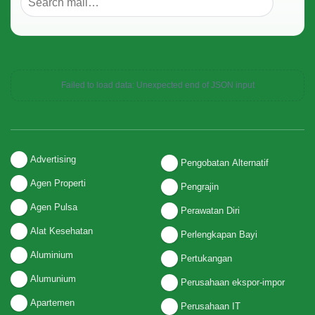
Failed to load data: Unexpected end of JSON input
Advertising
Pengobatan Alternatif
Agen Properti
Pengrajin
Agen Pulsa
Perawatan Diri
Alat Kesehatan
Perlengkapan Bayi
Aluminium
Pertukangan
Alumunium
Perusahaan ekspor-impor
Apartemen
Perusahaan IT