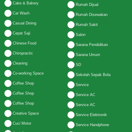
Cake & Bakery
Rumah Dijual
Car Wash
Rumah Disewakan
Casual Dining
Rumah Sakit
Cepat Saji
Salon
Chinese Food
Sarana Pendidikan
Chiropractic
Sarana Umum
Cleaning
SD
Co-working Space
Sekolah Sepak Bola
Coffee Shop
Service
Coffee Shop
Service AC
Coffee Shop
Service AC
Creative Space
Service Elektronik
Cuci Motor
Service Handphone