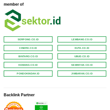
member of
SERPONG.CO.ID
LEMBANG.CO.ID
CINERE.CO.ID
KUTA.CO.ID
BINTARO.CO.ID
UBUD.CO.ID
KEMANG.CO.ID
SEMINYAK.CO.ID
PONDOKINDAH.ID
JIMBARAN.CO.ID
Backlink Partner