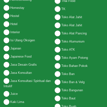
Thai Food
Homestay
TK
Hostel
Toko Alat Jahit
Hotel
Toko Alat Jahit
Interior
Toko Alat Pancing
Isi Ulang Oksigen
Toko Alumunium
Jajanan
Toko ATK
Japanese Food
Toko Ayam Potong
Jasa Desain Grafis
Toko Bahan Pokok
Jasa Konsultan
Toko Ban
Jasa Konsultasi Spiritual dan
Toko Ban & Velg
Intuitif
Toko Bangunan
Juice
Toko Baut
Kaki Lima
Toko Buah