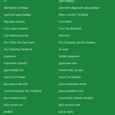
17
agen daging
Alterations & Repair
asesmen diagnostik gaya belajar
asesmen gaya belajar
Baby Laundry Terdekat
Bag Spa Jakarta
Cuci Helm
Cuci Jaket Outdoor
Cuci Tas Branded
Cuci Wetsuit Diving
dekorasi
Dry Clean Jas dan Gaun
Dry Cleaning Jakarta Selatan
Dry Cleaning Terdekat
es kopi
espresso
family restaurant
Franchise Laundry
ganti kain sofa
gaya belajar tes
hybrid solar system
Jasa Cuci Harian
Jasa Cuci Sepatu
jasa ganti kulit sofa
jasa pembuatan booth
Jasa Perawatan Tas Terdekat
jasa perbaikan sofa
jasa reparasi sofa
Jasa Semir Sepatu Jakarta
jasa service ac
jasa service sofa
jendela
jual ac baru