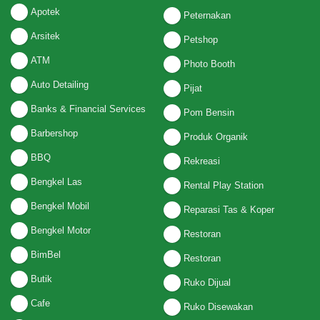
Apotek
Peternakan
Arsitek
Petshop
ATM
Photo Booth
Auto Detailing
Pijat
Banks & Financial Services
Pom Bensin
Barbershop
Produk Organik
BBQ
Rekreasi
Bengkel Las
Rental Play Station
Bengkel Mobil
Reparasi Tas & Koper
Bengkel Motor
Restoran
BimBel
Restoran
Butik
Ruko Dijual
Cafe
Ruko Disewakan