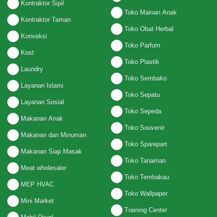
Kontraktor Sipil
Toko Mainan Anak
Kontraktor Taman
Toko Obat Herbal
Konveksi
Toko Parfum
Kost
Toko Plastik
Laundry
Toko Sembako
Layanan Islami
Toko Sepatu
Layanan Sosial
Toko Sepeda
Makanan Anak
Toko Souvenir
Makanan dan Minuman
Toko Sparepart
Makanan Siap Masak
Toko Tanaman
Meat wholesaler
Toko Tembakau
MEP HVAC
Toko Wallpaper
Mini Market
Training Center