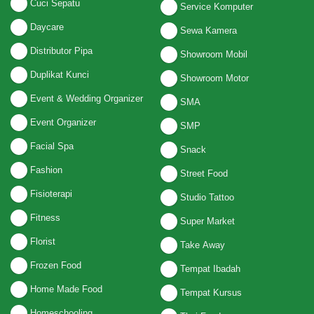
Cuci Sepatu
Service Komputer
Daycare
Sewa Kamera
Distributor Pipa
Showroom Mobil
Duplikat Kunci
Showroom Motor
Event & Wedding Organizer
SMA
Event Organizer
SMP
Facial Spa
Snack
Fashion
Street Food
Fisioterapi
Studio Tattoo
Fitness
Super Market
Florist
Take Away
Frozen Food
Tempat Ibadah
Home Made Food
Tempat Kursus
Homeschooling