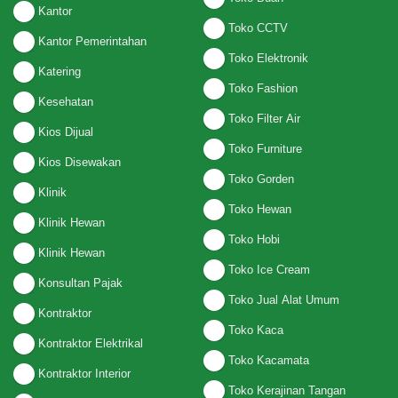
Kantor
Toko CCTV
Kantor Pemerintahan
Toko Elektronik
Katering
Toko Fashion
Kesehatan
Toko Filter Air
Kios Dijual
Toko Furniture
Kios Disewakan
Toko Gorden
Klinik
Toko Hewan
Klinik Hewan
Toko Hobi
Klinik Hewan
Toko Ice Cream
Konsultan Pajak
Toko Jual Alat Umum
Kontraktor
Toko Kaca
Kontraktor Elektrikal
Toko Kacamata
Kontraktor Interior
Toko Kerajinan Tangan