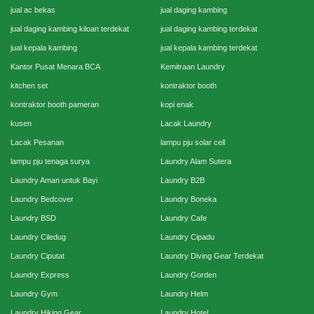
jual ac bekas
jual daging kambing
jual daging kambing kiloan terdekat
jual daging kambing terdekat
jual kepala kambing
jual kepala kambing terdekat
Kantor Pusat Menara BCA
Kemitraan Laundry
kitchen set
kontraktor booth
kontraktor booth pameran
kopi enak
kusen
Lacak Laundry
Lacak Pesanan
lampu pju solar cell
lampu pju tenaga surya
Laundry Alam Sutera
Laundry Aman untuk Bayi
Laundry B2B
Laundry Bedcover
Laundry Boneka
Laundry BSD
Laundry Cafe
Laundry Ciledug
Laundry Cipadu
Laundry Ciputat
Laundry Diving Gear Terdekat
Laundry Express
Laundry Gorden
Laundry Gym
Laundry Helm
Laundry Hiking Gear
Laundry Hotel