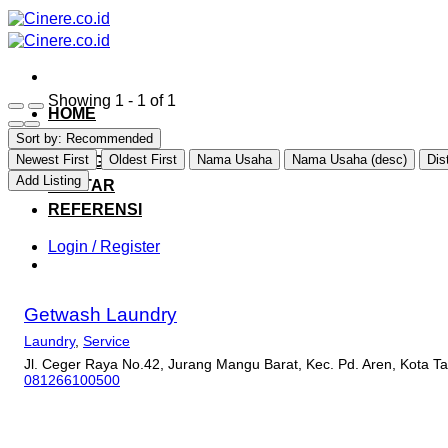
Skip
to
content
Showing 1 - 1 of 1
HOME
EXPLORE
Sort by:
Recommended
Newest First
Oldest First
Nama Usaha
Nama Usaha (desc)
Dis
CATEGORY
Add Listing
DAFTAR
REFERENSI
Login / Register
Getwash Laundry
Laundry
,
Service
Jl. Ceger Raya No.42, Jurang Mangu Barat, Kec. Pd. Aren, Kota 
081266100500