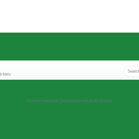
b baru.
Failed to load data: Unexpected end of JSON input