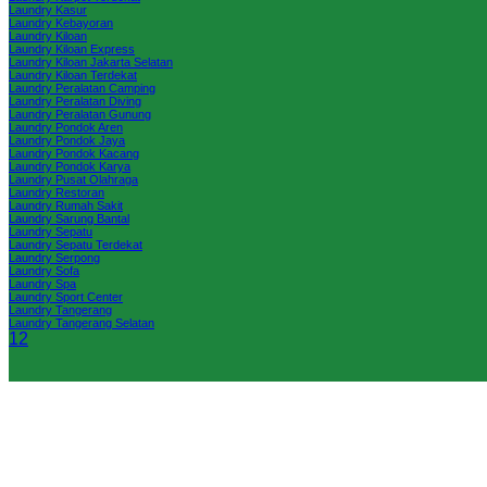
Laundry Kasur
Laundry Kebayoran
Laundry Kiloan
Laundry Kiloan Express
Laundry Kiloan Jakarta Selatan
Laundry Kiloan Terdekat
Laundry Peralatan Camping
Laundry Peralatan Diving
Laundry Peralatan Gunung
Laundry Pondok Aren
Laundry Pondok Jaya
Laundry Pondok Kacang
Laundry Pondok Karya
Laundry Pusat Olahraga
Laundry Restoran
Laundry Rumah Sakit
Laundry Sarung Bantal
Laundry Sepatu
Laundry Sepatu Terdekat
Laundry Serpong
Laundry Sofa
Laundry Spa
Laundry Sport Center
Laundry Tangerang
Laundry Tangerang Selatan
1
2