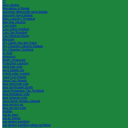
17
agen daging
Alterations & Repair
asesmen diagnostik gaya belajar
asesmen gaya belajar
Baby Laundry Terdekat
Bag Spa Jakarta
Cuci Helm
Cuci Jaket Outdoor
Cuci Tas Branded
Cuci Wetsuit Diving
dekorasi
Dry Clean Jas dan Gaun
Dry Cleaning Jakarta Selatan
Dry Cleaning Terdekat
es kopi
espresso
family restaurant
Franchise Laundry
ganti kain sofa
gaya belajar tes
hybrid solar system
Jasa Cuci Harian
Jasa Cuci Sepatu
jasa ganti kulit sofa
jasa pembuatan booth
Jasa Perawatan Tas Terdekat
jasa perbaikan sofa
jasa reparasi sofa
Jasa Semir Sepatu Jakarta
jasa service ac
jasa service sofa
jendela
jual ac baru
jual ac bekas
jual daging kambing
jual daging kambing kiloan terdekat